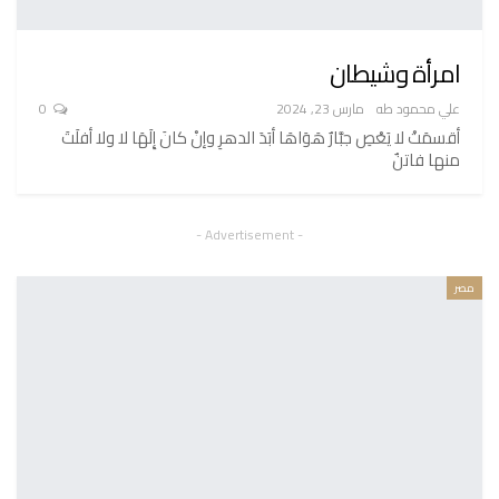
امرأة وشيطان
علي محمود طه
مارس 23, 2024
0
أقسمَتْ لا يَعْصِ جبَّارٌ هَوَاهَا أبَدَ الدهرِ وإنْ كانَ إِلَهَا لا ولا أفلَتَ
منها فاتنٌ
- Advertisement -
مصر