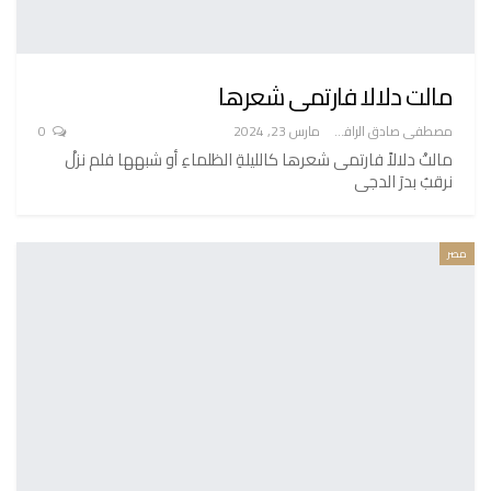
مالت دلالا فارتمى شعرها
مصطفى صادق الرافعي
مارس 23, 2024
0
مالتْ دلالاً فارتمى شعرها كالليلةِ الظلماءِ أو شبهها فلم نزلْ
نرقبُ بدرَ الدجى
مصر