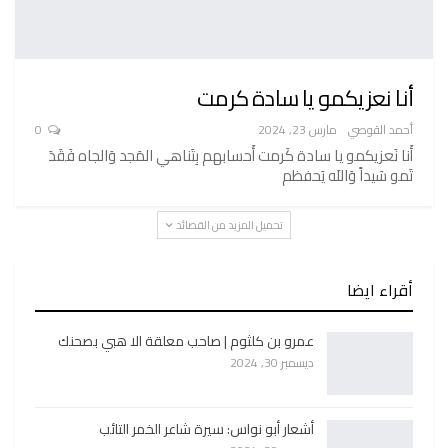
أنا نعزيكمو يا سادة كرمت
أحمد القوصي
مارس 23, 2024
0
أَنا نَعزيكمو يا سادة كَرمت أَحسابهم بِتَناهي المَجد وَالجاه فَقَدَ
تَمو سَيداً وَاللَه يَحفظم
تحميل المزيد من القصائد
أقراء ايضا
عمرو بن كلثوم | صاحب معلقة الا هبي بصحنك
ديسمبر 30, 2024
أشعار أبو نواس: سيرة شاعر الخمر التائب