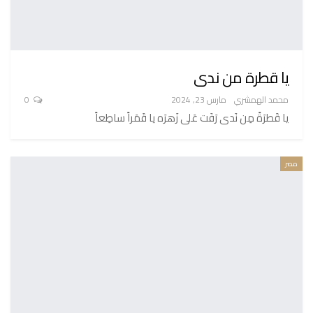
يا قطرة من ندى
محمد الهمشري
مارس 23, 2024
0
يا قَطرَةً مِن نَدى رَفَت عَلى زَهرَه يا قَمَراً ساطِعاً
مصر