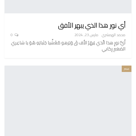
أي نور هذا الذي يبهر الأفق
محمد الهمشري
مارس 23, 2024
0
أَيُّ نورٍ هذا الَّذي يَبهَرُ الأُف قَ وَيَزهو مُغَشِّيا جَنَباتِهِ هُوَ يا شاعِري
الصَغيرِ رِكابي
مصر