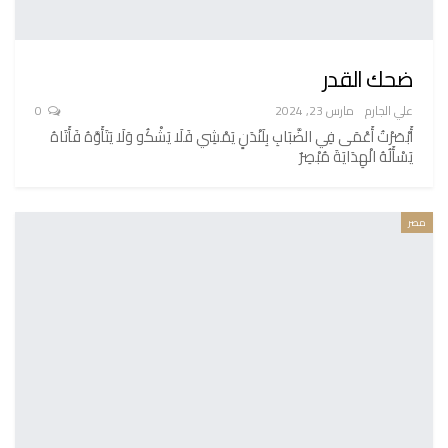
ضحك القدر
علي الجارم
مارس 23, 2024
0
أَبْصَرْتُ أَعْمَى فِي الضَّبَابِ بِلَنْدَنٍ يَمْشِي فَلَا يَشْكُو وَلَا يَتَأَوَّهُ فَأَتَاهُ
يَسْأَلُهُ الْهِدَايَةَ مُبْصِرٌ
مصر