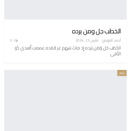
الخطب جل ومن يرده
أحمد القوصي
مارس 23, 2024
0
الخَطب جَل وَمَن يَرده إِذ ماتَ سَهم عز فَقده عصمت أَفندي ذُو
التُقى
مصر