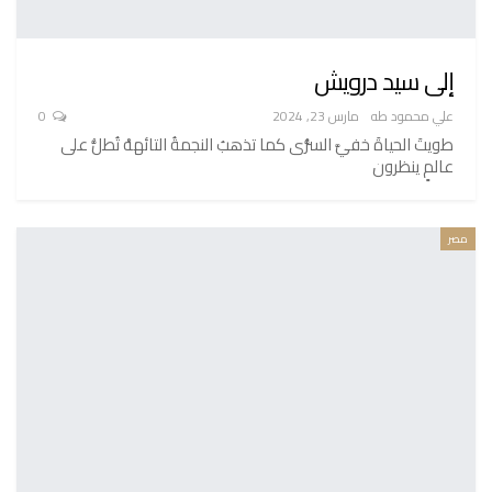
إلى سيد درويش
علي محمود طه
مارس 23, 2024
0
طويتَ الحياةَ خفيَّ السُّرَى كما تذهبُ النجمةُ التائههْ تُطلُّ على
عالمٍ ينظرون
مصر