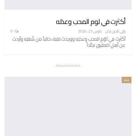
أكثرت في لوم المحب وعذله
ولي الدين يكن
مارس 23, 2024
0
أكْثَرتَ في لَوْمِ المحب وعذلِه ووجدتَ قلبك خالياً من شُغلِه وأردتَ
عن أهلِ العقيق تجلّداً
- Advertisement -
مصر