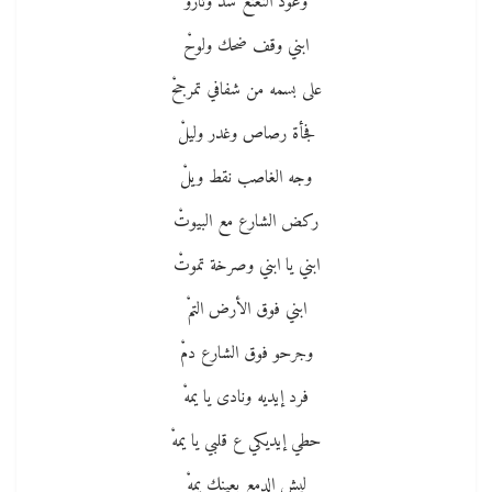
وعود النعنع شدّ وتارو
ابني وقف ضحك ولوحْ
على بسمه من شفافي تمرجحْ
فجأة رصاص وغدر وليلْ
وجه الغاصب نقط ويلْ
ركض الشارع مع البيوتْ
ابني يا ابني وصرخة تموتْ
ابني فوق الأرض التمْ
وجرحو فوق الشارع دمْ
فرد إيديه ونادى يا يمهْ
حطي إيديكي ع قلبي يا يمهْ
ليش الدمع بعينك يمهْ