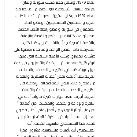
العام 1979، وشغل مدير مكتب سورية ولبنان’
لجريدة شبابيك الأسبوعية التي تصدر في مالطا منذ
العام 1997م،وكان سقيرق عضوا في اتحاد الكتاب
العرب والصحفيين الفلسطينيين ، وعضو اتحاد
الصحفيين في سورية و عضو رابطة الأدب الحديث
بمصر.توزعت كتاباته بين الشعر والقصة والرواية،
والقصة القصيرة جداً، والنقد الأدبي، كما كتب
المسرحية ذات الفصل الواحد، وقد قدم بعضها على
خشبات المسرح، وكتب الأغنية الشعبية التي غنتها
فرق كثيرة وقدمت في الإذاعة والتلفزيون في عدة
دول عربية. كتب في الكثير من الصحف والمجلات
العربية.كما أذيعت بعض أعماله الشعرية والنقدية
في عدة إذاعات. تناول النقد أعماله الإبداعية في
الكثير من الصحف والمجلات والإذاعة والتلفزة
العربية. أجريت معه حوارات كثيرة تناولت أدبه في
التلفزة ولإذاعة والصحف والمجلات. من أعماله ”
لحن على أوتار الهوى، في أجمل عام ، أحلى فصول
العشق، سفر، أشباح في ذاكرة غائمة، لوحة أولى
للحب، هذا الفلسطيني فاشهد، الخيمة، أنت
الفلسطيني أنت ،أغنيات فلسطينية، عشرون قمراً
للوطن، طائر الليلك المستحيل، زمن البوح الجميل،”