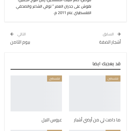
نقوش على جدران العمر “ توفي الشاعر والصحفي
الفلسطيني عام 2011 م.
السابق
التالي
أشجار الضفة
بيوم الثامن
قد يعجبك ايضا
فلسطين
فلسطين
ما دامت لي من أرضي أشبار
عروس النيل