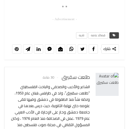
* *
- Advertisement -
قصائد عامه
نثريه
شارك
طلعت سقيرق
30 مادة
الشاعر والأديب والصحفي والباحث الفلسطيني
“طلعت سقيرق”، ولد في طرابلس بلبنان عام 1953،
ولكنه نشأ منذ الطفولة في دمشق وفيها تلقى
علومه حتى نهاية الثانوية، حيث درس بعدها في
جامعة دمشق وحاز على الإجازة في الأدب العربي
عام 1979 ،عمل في الصحافة منذ العام 1976 ، وكان
المسؤول الثقافي في مجلة صوت فلسطين منذ