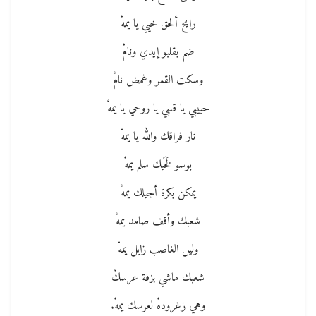
رايح ألحق خيي يا يمهْ
ضم بقلبو إيدي ونامْ
وسكت القمر وغمض نامْ
حبيبي يا قلبي يا روحي يا يمهْ
نار فراقك والله يا يمهْ
بوسو لَخَيك سلم يمهْ
يمكن بكرة أجيلك يمهْ
شعبك وأقف صامد يمهْ
وليل الغاصب زايل يمهْ
شعبك ماشي بزفة عرسكْ
وهي زغرودهْ لعرسك يمهْ.