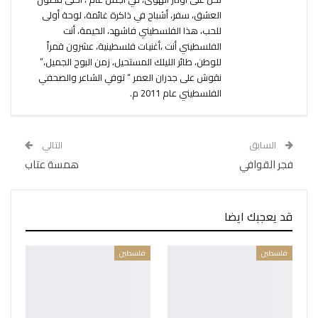
العشق، سفر، أشباح في ذاكرة غائمة، لوحة أولى
للحب، هذا الفلسطيني فاشهد، الخيمة، أنت
الفلسطيني أنت ،أغنيات فلسطينية، عشرون قمراً
للوطن، طائر الليلك المستحيل، زمن البوح الجميل،”
نقوش على جدران العمر “ توفي الشاعر والصحفي
الفلسطيني عام 2011 م.
السابق
التالي
فجر القوافي
همسة عتاب
قد يعجبك ايضا
فلسطين
فلسطين