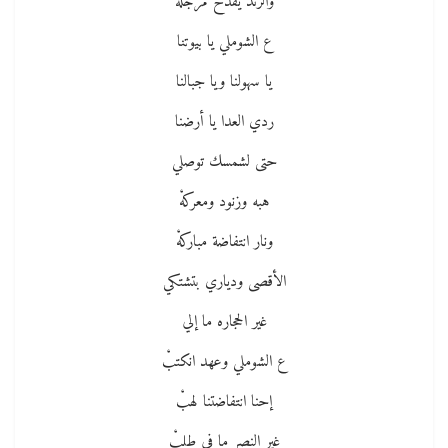
والزند يقدح مرجلهْ
ع الشوملي يا بيوتنا
يا سهولنا ويا جبالنا
ردي العدا يا أرضنا
حتى لشمسك توصلي
هبه وزنود ومعركهْ
ونار انتفاضة مباركهْ
الأقصى ودياري بتشتكي
غير الحجاره ما إلي
ع الشوملي وعهد انكتبْ
إحنا انتفاضتنا لهبْ
غير النصر ما في طلبْ