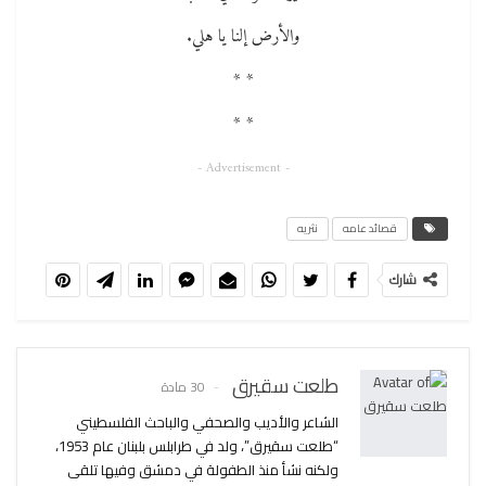
والأرض إلنا يا هلي.
* *
* *
- Advertisement -
قصائد عامه
نثريه
شارك
طلعت سقيرق
30 مادة
الشاعر والأديب والصحفي والباحث الفلسطيني
“طلعت سقيرق”، ولد في طرابلس بلبنان عام 1953،
ولكنه نشأ منذ الطفولة في دمشق وفيها تلقى