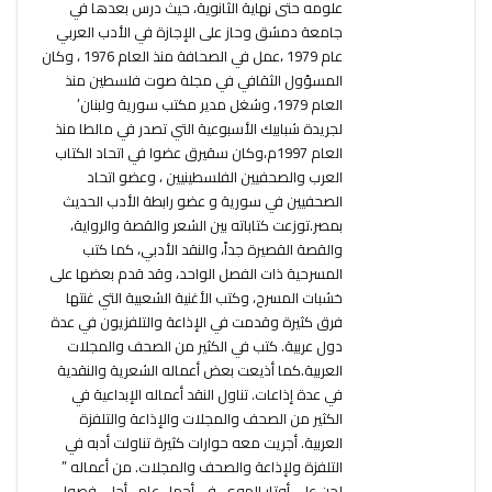
علومه حتى نهاية الثانوية، حيث درس بعدها في
جامعة دمشق وحاز على الإجازة في الأدب العربي
عام 1979 ،عمل في الصحافة منذ العام 1976 ، وكان
المسؤول الثقافي في مجلة صوت فلسطين منذ
العام 1979، وشغل مدير مكتب سورية ولبنان’
لجريدة شبابيك الأسبوعية التي تصدر في مالطا منذ
العام 1997م،وكان سقيرق عضوا في اتحاد الكتاب
العرب والصحفيين الفلسطينيين ، وعضو اتحاد
الصحفيين في سورية و عضو رابطة الأدب الحديث
بمصر.توزعت كتاباته بين الشعر والقصة والرواية،
والقصة القصيرة جداً، والنقد الأدبي، كما كتب
المسرحية ذات الفصل الواحد، وقد قدم بعضها على
خشبات المسرح، وكتب الأغنية الشعبية التي غنتها
فرق كثيرة وقدمت في الإذاعة والتلفزيون في عدة
دول عربية. كتب في الكثير من الصحف والمجلات
العربية.كما أذيعت بعض أعماله الشعرية والنقدية
في عدة إذاعات. تناول النقد أعماله الإبداعية في
الكثير من الصحف والمجلات والإذاعة والتلفزة
العربية. أجريت معه حوارات كثيرة تناولت أدبه في
التلفزة ولإذاعة والصحف والمجلات. من أعماله ”
لحن على أوتار الهوى، في أجمل عام ، أحلى فصول