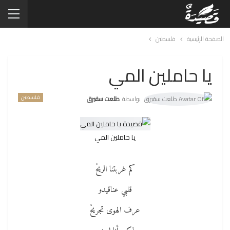
الصفحة الرئيسية
فلسطين
يا حاملين المي
فلسطين
بواسطة
طلعت سقيرق
يا حاملين المي
كم غربتنا الريحْ
قلبي عناقيدو
عرف الهوى تجريحْ