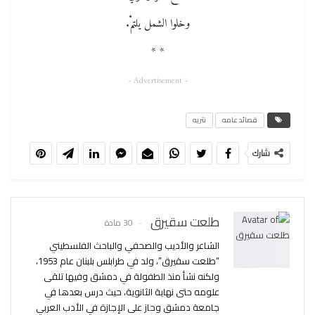
وخلوا الشمل يلتمْْ.
* *
- Advertisement -
قصائد عامه
نثريه
شارك
طلعت سقيرق
30 مادة
الشاعر والأديب والصحفي والباحث الفلسطيني
“طلعت سقيرق”، ولد في طرابلس بلبنان عام 1953،
ولكنه نشأ منذ الطفولة في دمشق وفيها تلقى
علومه حتى نهاية الثانوية، حيث درس بعدها في
جامعة دمشق وحاز على الإجازة في الأدب العربي