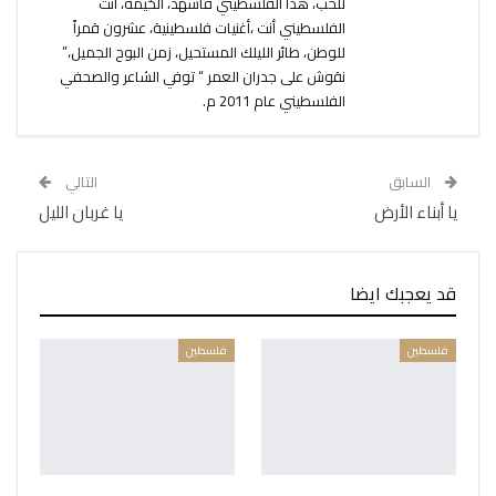
للحب، هذا الفلسطيني فاشهد، الخيمة، أنت
الفلسطيني أنت ،أغنيات فلسطينية، عشرون قمراً
للوطن، طائر الليلك المستحيل، زمن البوح الجميل،”
نقوش على جدران العمر “ توفي الشاعر والصحفي
الفلسطيني عام 2011 م.
السابق
التالي
يا أبناء الأرض
يا غربان الليل
قد يعجبك ايضا
فلسطين
فلسطين