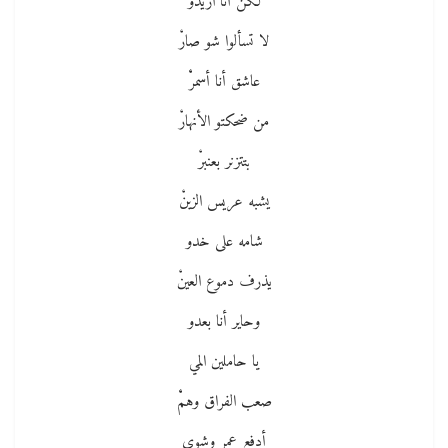
لكن أنا اريدو
لا تسألوا شو صارْ
عاشق أنا أسمرْْ
من ضحكتو الأنهارْ
بتتزنر بعنبرْ
يشبه عريس الزينْ
شامه على خدو
يذرف دموع العينْ
وحاير أنا بعدو
يا حاملين المي
صعب الفراق وهمْْ
أدفع عمر وشوي