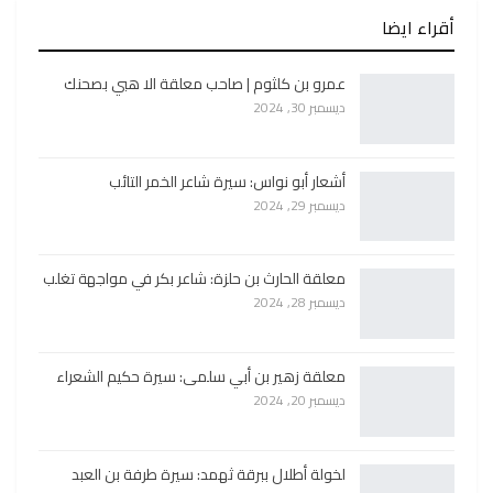
أقراء ايضا
عمرو بن كلثوم | صاحب معلقة الا هبي بصحنك
ديسمبر 30, 2024
أشعار أبو نواس: سيرة شاعر الخمر التائب
ديسمبر 29, 2024
معلقة الحارث بن حلزة: شاعر بكر في مواجهة تغلب
ديسمبر 28, 2024
معلقة زهير بن أبي سلمى: سيرة حكيم الشعراء
ديسمبر 20, 2024
لخولة أطلال ببرقة ثهمد: سيرة طرفة بن العبد