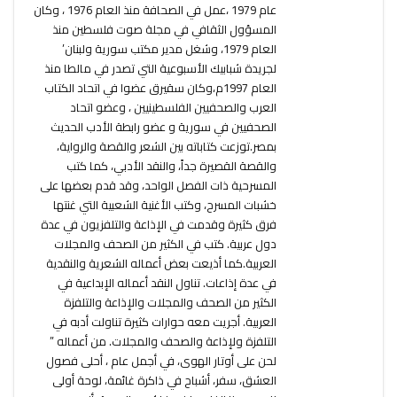
عام 1979 ،عمل في الصحافة منذ العام 1976 ، وكان
المسؤول الثقافي في مجلة صوت فلسطين منذ
العام 1979، وشغل مدير مكتب سورية ولبنان’
لجريدة شبابيك الأسبوعية التي تصدر في مالطا منذ
العام 1997م،وكان سقيرق عضوا في اتحاد الكتاب
العرب والصحفيين الفلسطينيين ، وعضو اتحاد
الصحفيين في سورية و عضو رابطة الأدب الحديث
بمصر.توزعت كتاباته بين الشعر والقصة والرواية،
والقصة القصيرة جداً، والنقد الأدبي، كما كتب
المسرحية ذات الفصل الواحد، وقد قدم بعضها على
خشبات المسرح، وكتب الأغنية الشعبية التي غنتها
فرق كثيرة وقدمت في الإذاعة والتلفزيون في عدة
دول عربية. كتب في الكثير من الصحف والمجلات
العربية.كما أذيعت بعض أعماله الشعرية والنقدية
في عدة إذاعات. تناول النقد أعماله الإبداعية في
الكثير من الصحف والمجلات والإذاعة والتلفزة
العربية. أجريت معه حوارات كثيرة تناولت أدبه في
التلفزة ولإذاعة والصحف والمجلات. من أعماله ”
لحن على أوتار الهوى، في أجمل عام ، أحلى فصول
العشق، سفر، أشباح في ذاكرة غائمة، لوحة أولى