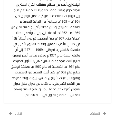
الإنجليزي.أصدر في مطلع ستينات القرن العشرين
مجلة حوار وبعد توقف صدورها عام 1967م هاجر
إلى الولايات المتحدة الأمريكية، عمل توفيق من
1954م – 1959م محاضراً في الدائرة العربية في
جامعة كامبردج، وكان محاضراً في جامعة لندن من
1959 م– 1962م. ثم عاد إلى بيروت وأصدر مجلة
“حوار” حتى 1967م حين أوقفها، ثم عين أستاذاً زائراً
في دائرتي الأدب المقارن ولغات الشرق الأدنى في
جامعة بكاليفورنيا (بيركلي) (1969 – 1971) إلى أن
وافته المنية يوم 1971م ودفن هناك. أصدر توفيق
صايغ ثلاث مجموعات شعرية هي: ثلاثون قصيدة
عام 1954م. القصيدة ك عام 1960م. معلقة توفيق
صايغ عام 1963م. كما أصدر العديد من الترجمات
ومنها: الرباعيات الأربع ل ت. س. إليوت، و50 قصيدة
من الشعر الأمريكي. له كتاب عن جبران خليل جبران
بعنوان أضواء جديدة على جبران. منح اسمه وسام
القدس للثقافة والفنون في سنة 1990م.
السابق
التالي