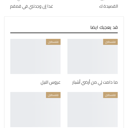
القصيدة ك
غدا إن وجدتني في قمقم
قد يعجبك ايضا
فلسطين
فلسطين
ما دامت لي من أرضي أشبار
عروس النيل
فلسطين
فلسطين