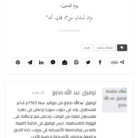
يومَ تلمسين،
وإن تساءل: مَن؟، قلتِ: أنا.”
- Advertisement -
قصائد عامه
نثريه
شارك
توفيق عبد الله صايغ
20 مادة
توفيق عبدالله صايغ من مواليد سنة 1923م شاعر
فلسطيني، ولد في جنوب سوريا وعاش في طبريا
بفلسطين لفترة من الوقت، وحصل هو وعائلته على
الهوية الفلسطينية. درس توفيق في الكلية العربية
بالقدس وبالجامعة الأمريكية في بيروت، كما التحق
بجامعة هارفارد الأمريكية لدراسة الأدب