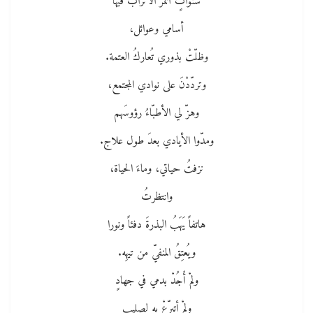
سنواتٍ أثمرَ الأترابُ فيها
أسامي وعوائل،
وظلّتْ بذوري تُعاركُ العتمة.
وتردّدْنَ على نوادي المجتمع،
وهزّ لي الأطبّاءُ رؤوسَهم
ومدّوا الأيادي بعدَ طول علاج.
نزفتُ حياتي، وماءَ الحياة،
وانتظرتُ
هاتفاً يَهَبُ البذرةَ دفئاً ونورا
ويُعتِقُ المنفيّ من تيهِه.
ولمْ أَجُدْ بدمي في جهادٍ
ولمْ أتبرّعْ به لصليب