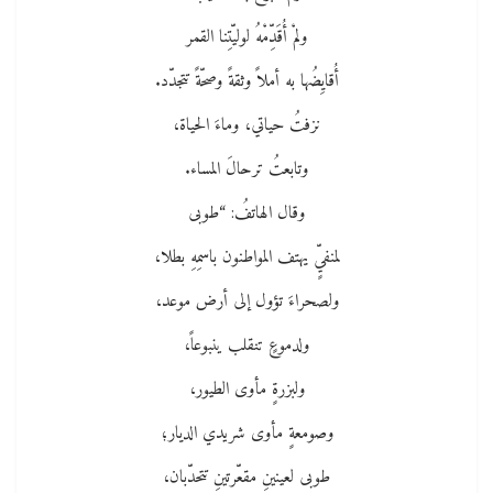
ولمْ أُقَدِّمْهُ لوليّتِنا القمر
أُقايِضُها به أملاً وثقةً وصحّةً تتجدّد.
نزفتُ حياتي، وماءَ الحياة،
وتابعتُ ترحالَ المساء.
وقال الهاتفُ: “طوبى
لمنفيٍّ يهتف المواطنون باسمِهِ بطلا،
ولصحراءَ تؤول إلى أرض موعد،
ولدموعٍ تنقلب ينبوعاً،
ولبزرةٍ مأوى الطيور،
وصومعةٍ مأوى شريدي الديار؛
طوبى لعينينِ مقعّرتينِ تتحدّبان،