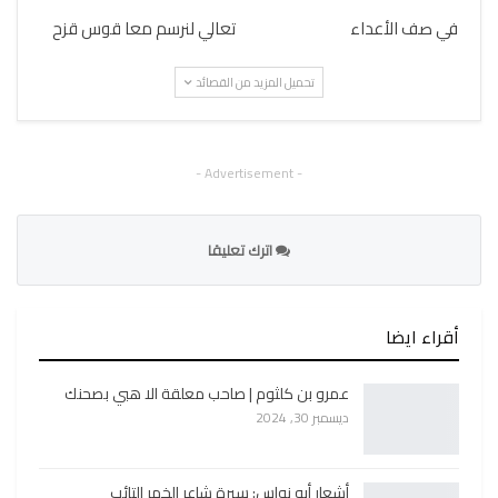
في صف الأعداء
تعالي لنرسم معا قوس قزح
تحميل المزيد من القصائد
- Advertisement -
اترك تعليقا
أقراء ايضا
عمرو بن كلثوم | صاحب معلقة الا هبي بصحنك
ديسمبر 30, 2024
أشعار أبو نواس: سيرة شاعر الخمر التائب