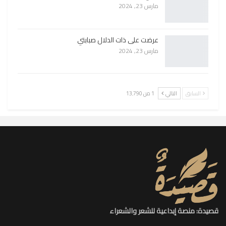
مارس 23, 2024
عرضت على ذات الدلال صبابتي
مارس 23, 2024
السابق
التالي
1 من 13٬790
قصيدة: منصة إبداعية للشعر والشعراء