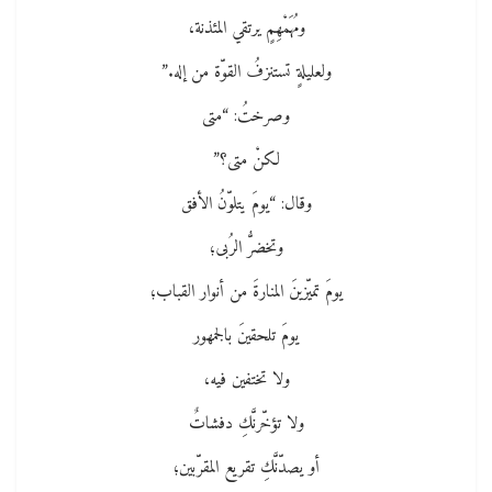
ومُهَمْهِمٍ يرتقي المئذنة،
ولعليلةٍ تستنزفُ القوّة من إله.”
وصرختُ: “متى
لكنْ متى؟”
وقال: “يومَ يتلوّنُ الأفق
وتخضرُّ الرُبى؛
يومَ تميّزينَ المنارةَ من أنوار القباب؛
يومَ تلحقينَ بالجمهور
ولا تختفين فيه،
ولا تؤخّرنَّكِ دفشاتٌ
أو يصدّنَّكِ تقريع المقرّبين؛