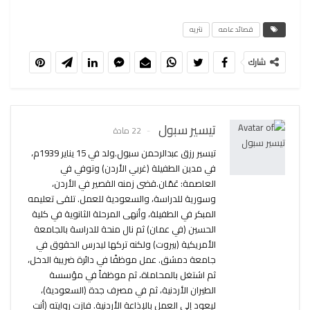
قصائد عامه
نثريه
شارك
تيسير سبول
22 مادة
تيسير رزق عبدالرحمن سبول.ولد في 15 يناير 1939م،
في مدين الطفيلة (غربي الأردن) وتوفي في
العاصمة: عَمّان.قضى زمنه القصير في الأردن،
وسورية للدراسة، والسعودية للعمل. تلقى تعليمه
المبكر في الطفيلة، وأنهى المرحلة الثانوية في كلية
الحسين (في عمان) ثم نال منحة للدراسة بالجامعة
الأمريكية (بيروت) ولكنه تركها ليدرس الحقوق في
جامعة دمشق. عمل موظفًا في دائرة ضريبة الدخل،
ثم اشتغل بالمحاماة، ثم موظفاً في مؤسسة
الطيران الأردنية، ثم في مصرف جدة (السعودية)،
ليعود إلى العمل بالإذاعة الأردنية. فازت روايته (أنت