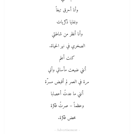
وأنا أحرق تبغاً
ونفايا ذكريات
وأنا أنظر من شاطئي
الصخري في نهر الحياة.
كنت أعلم
أنني ضيعت مأساتي وأني
مرة في العمر لم أقبض مسرّة
أنني ما عدتُ أعصابا
وعظماً – صرتُ فكرة
محض فكرة.
- Advertisement -