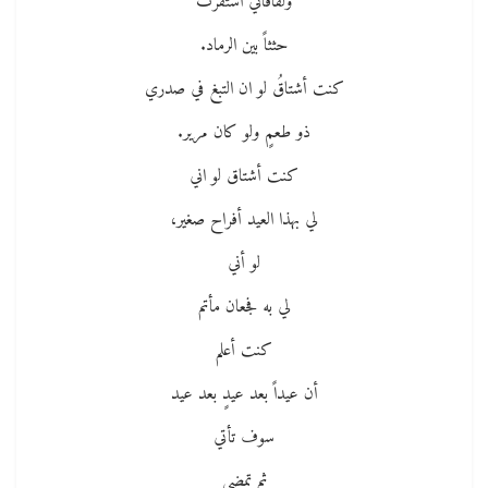
ولفافاتي استقرت
حثثاً بين الرماد.
كنت أشتاقُ لو ان التبغ في صدري
ذو طعمٍ ولو كان مرير.
كنت أشتاق لو اني
لي بهذا العيد أفراح صغير،
لو أني
لي به فجعان مأتم
كنت أعلم
أن عيداً بعد عيدٍ بعد عيد
سوف تأتي
ثم تمضي