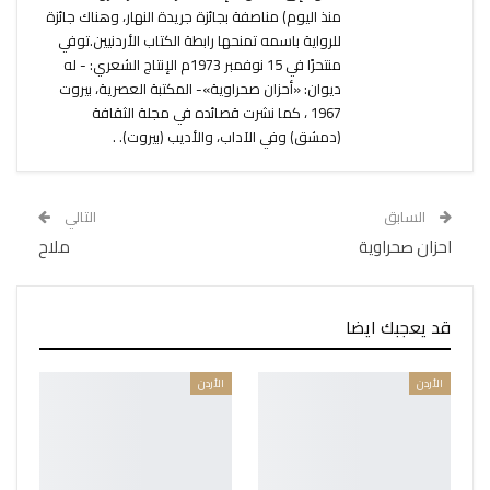
منذ اليوم) مناصفة بجائزة جريدة النهار، وهناك جائزة
للرواية باسمه تمنحها رابطة الكتاب الأردنيين.توفي
منتحرًا في 15 نوفمبر 1973م الإنتاج الشعري: - له
ديوان: «أحزان صحراوية»- المكتبة العصرية، بيروت
1967 ، كما نشرت قصائده في مجلة الثقافة
(دمشق) وفي الآداب، والأديب (بيروت). .
السابق
التالي
احزان صحراوية
ملاح
قد يعجبك ايضا
الأردن
الأردن