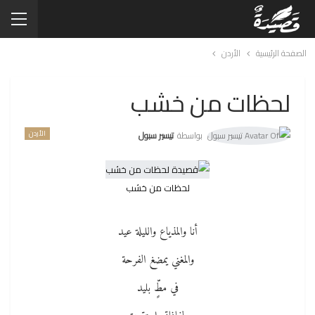
الصفحة الرئيسية
الأردن
لحظات من خشب
الأردن
بواسطة
تيسير سبول
لحظات من خشب
أنا والمذياع والليلة عيد
والمغني يمضغ الفرحة
في مطٍّ بليد