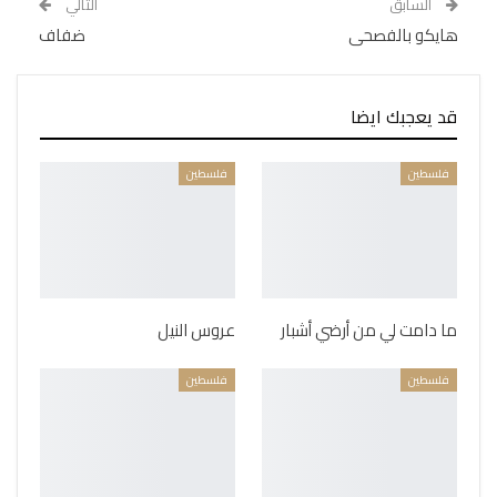
السابق
التالي
هايكو بالفصحى
ضفاف
قد يعجبك ايضا
فلسطين
فلسطين
ما دامت لي من أرضي أشبار
عروس النيل
فلسطين
فلسطين