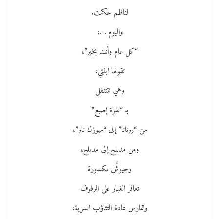
لناظم حكمت.
واليوم …،
“كل عام وأنت بخير”،
تقولها ابنتي،
وهي تتتنقل
بـ “نقرة إصبع”
من “روتانا” إلى “ميوزك ناو”،
ومن مدبلج إلى مدبلج،
وجيوشٌ مكسورة
تعاقر الغبار على الرفوف
وتمارس عادة التثاؤب السرية،