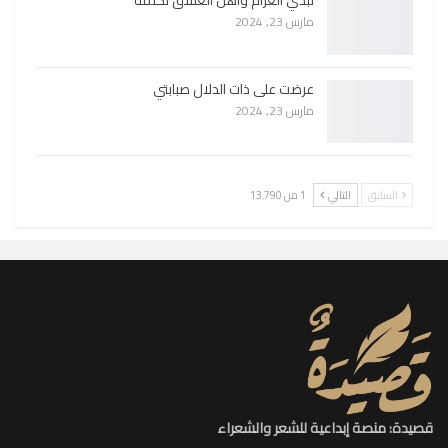
مارس 23, 2024
عرضت على ذات الدلال صبابتي
مارس 23, 2024
السابق
التالي
1 من 13٬790
قصيدة: منصة إبداعية للشعر والشعراء