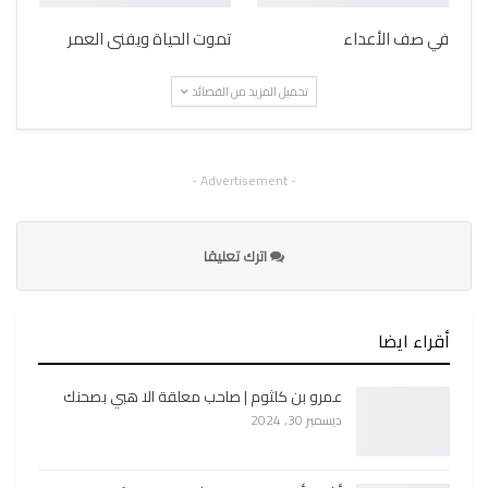
في صف الأعداء
تموت الحياة ويفنى العمر
تحميل المزيد من القصائد
- Advertisement -
اترك تعليقا
أقراء ايضا
عمرو بن كلثوم | صاحب معلقة الا هبي بصحنك
ديسمبر 30, 2024