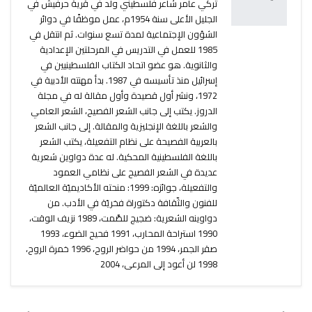
تركي عامر شاعر فلسطيني ولد في قرية حرفيش في
الجليل الأعلى سنة 1954م، عمل موظفًا في دوائر
الشؤون الإجتماعية لمدة تسع سنوات. ثم انتقل في
1985 للعمل في التدريس في المرحلتين الإعدادية
والثانوية. هو عضو اتحاد الكتاب الفلسطينيين في
إسرائيل منذ تأسيسه في 1987. بدأ مهنته الأدبية في
1972، ونشر أول قصيدة وأول مقالة له في مجلة
الدروز. يكتب إلى جانب الشعر الفصيح، الشعر العامي
والشعر باللغة الإنجليزية والمقالة. إلى جانب الشعر
بالعربية الفصيحة على نظام التفعيلة، يكتب الشعر
باللغة الفلسطينية المحكية. له عدة دواوين شعرية
عديدة في الشعر الفصيح على نظامي العمود
والتفعيلة، جوائزه: 1999: منحته الأكاديميّة العالميّة
للفنون والثّقافة دكتوراة فخريّة في الأدب. من
دواوينه الشعرية: ضجيج للصَّمت، 1989 نزيف الوقت،
1990 استراحة المحارب، 1991 فحيح الضوء، 1993
صقر الجمر، 1994 من حواضر الروح، 1996 خمرة الروح،
1998 لن أعود إلى المرعى، 2004