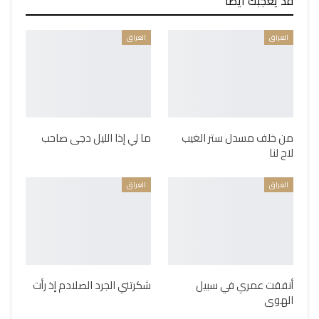
قد يعجبك ايضا
العراق
العراق
من خلف مسدل ستر الغيب
ما لي إذا الليل دجى صاحب
لاح لنا
العراق
العراق
أنفقت عمري في سبيل
شكرتني الجرد الصلادم إذ رأت
الهوى