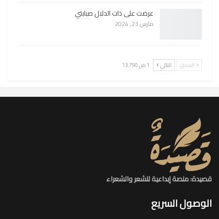
عرضت على ذات الدلال صبابتي
مارس 23, 2024
السابق
التالي
1 من 13٬790
قصيدة: منصة إبداعية للشعر والشعراء
الوصول السريع