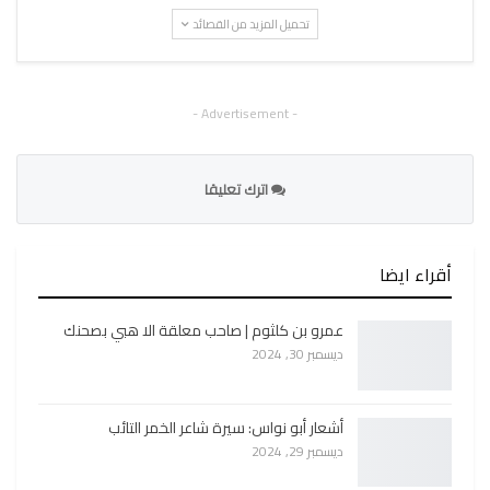
تحميل المزيد من القصائد
- Advertisement -
اترك تعليقا
أقراء ايضا
عمرو بن كلثوم | صاحب معلقة الا هبي بصحنك
ديسمبر 30, 2024
أشعار أبو نواس: سيرة شاعر الخمر التائب
ديسمبر 29, 2024