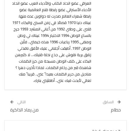
العراقي عضو اتحاد الكتاب والأدباء العرب عضو اتحاد
الأدباء الأسترالي عضو رابطة قلم العالمية عضو
رابطة شعراء العالم صدرت له دواوين عده منها:
عيناك دنيا 1970 قصائد في زمن السبي والبكاء 1971
قلبي على وطني 1992 من أغاني المشرد 1993 جرح
باتساع الوطن 1994 الاختيار 1994 عيناك لي وطن
ومنفى 1995 رباعيات 1996 هذه خيمتي.. فأين
الوطن 1997. أطبقت أجفاني عليك الأفق نافذتي
زنابق برية نقوش على جذع نخلة قليلك... لا كثيرهن
البكاء على كتف الوطن مسبحة من خرز الكلمات
شاهدة قبر من رخام الكلمات. لماذا تأخرتِ دهرا ؟
مناديل من حرير الكلمات بعيدا ً عني.. قريبا ً منك
تعالي لأبحث فيك عني.. أطفئيني بنارك.
السابق
التالي
حطام
من رماد الذاكرة