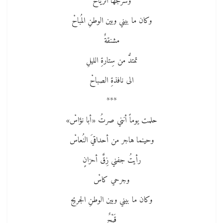
وَسَرْجُها الرياحْ
وكان ما بيني وبين الوطنِ المُباحْ
مشنقةٌ
تمتدُّ من سِتارةِ الليلِ
الى نافذةِ الصباحْ
***
حلمت يوماً أنني صرتُ «أبا نؤاسْ»
وحينما هاجر من أحداقيَ النُعاسْ
رأيتُ جفني زِقَّ أحزانٍ
وجرحي كاسْ
وكان ما بيني وبين الوطنِ الجريحِ
قَيْحٌ