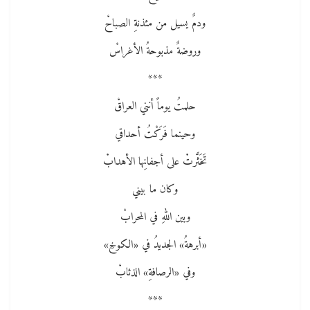
ودمٌ يسيل من مئذنةِ الصباحْ
وروضةٌ مذبوحةُ الأغراسْ
***
حلمتُ يوماً أنني العراقْ
وحينما فَرَكْتُ أحداقي
تَخَثَّرتْ على أجفانِها الأهدابْ
وكان ما بيني
وبين اللهِ في المحرابْ
«أبرهةُ» الجديدُ في «الكوخِ»
وفي «الرصافةِ» الذئابْ
***