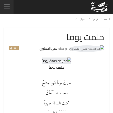
الصفحة الرئيسية
العراق
حلمت يوما
العراق
بواسطة
يحيى السماوي
حلمتُ يوماً
حلمتُ يوماً أنني جناحْ
وحينما استَيْقَطْتُ
كانت السماءُ صهوةً