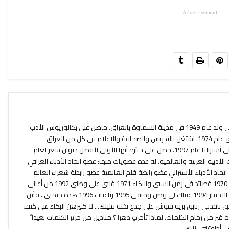
- Advertisement -
يحيى عباس عبود السماوي،شاعر عراقي ولد عام 1949 في مدينة السماوة بالعراق. حاصل على بكالوريوس الأدب
العربي من جامعة المستنصرية بالعراق عام 1974. اشتغل بالتدريس والصحافة والإعلام في كل من العراق
والمملكة العربية السعودية، وهاجر إلى أستراليا عام 1997. حصل على جائزة أبها الأولى لأفضل ديوان شعر لعام
ت الأدبية العربية والعالمية. له عدة عضويات منها: عضو اتحاد الأدباء العراقي
اتحاد الأدباء الأسترالي عضو رابطة قلم العالمية عضو رابطة شعراء العالم
صدرت له دواوين عده منها: عيناك دنيا 1970 قصائد في زمن السبي والبكاء 1971 قلبي على وطني 1992 من أغاني
المشرد 1993 جرح باتساع الوطن 1994 الاختيار 1994 عيناك لي وطن ومنفى 1995 رباعيات 1996 هذه خيمتي.. فأين
ليك الأفق نافذتي زنابق برية نقوش على جذع نخلة قليلك... لا كثيرهن البكاء على كتف
ر من رخام الكلمات. لماذا تأخرتِ دهرا ؟ مناديل من حرير الكلمات بعيدا ً
. أطفئيني بنارك.