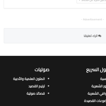
حميل المزيد من القصائد
- Advertisement -
اترك تعليقا
ل السريع
صوتيات
يسية
المتون العلمية والأدبية
ور الشعرية​
ترنيم القصيد
افي الشعرية​
قصائد صوتية
وعات القصيدة​