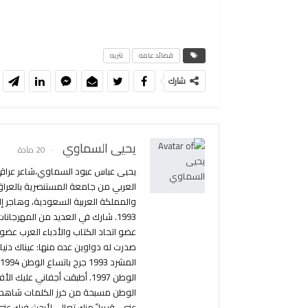
قصائد عامه
نثريه
شارك
يحيى السماوي
20 مادة
1993. شارك في العديد من المهرجانا
عضو اتحاد الكتاب والأدباء العرب عضو 
الوطن 1997. أطبقت أجفاني ع
الوطن مسبحة من خرز الكلمات شاهدة قب
عني.. قريبا ً منك تعالي لأبحث فيك عني.