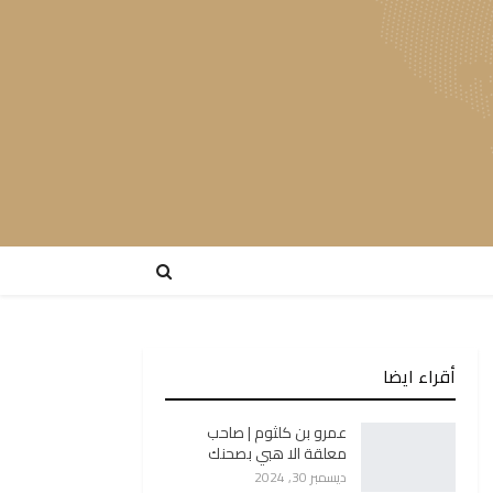
أقراء ايضا
عمرو بن كلثوم | صاحب
معلقة الا هبي بصحنك
ديسمبر 30, 2024