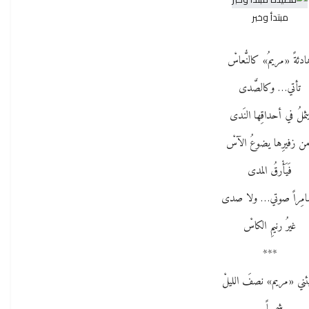
مبتدأ وخبر
ادئةً «مريمُ» كالنُّعاسْ
تأتي… وكالصَّدى
ثملُ في أحداقِها النَدى
ن زفيرِها يضوعُ الآسْ
فَيَأْرقُ المدى
امِراً صوتي… ولا صدى
غيرُ رنيمِ الكاسْ
***
ئني «مريم» نصفَ الليلْ