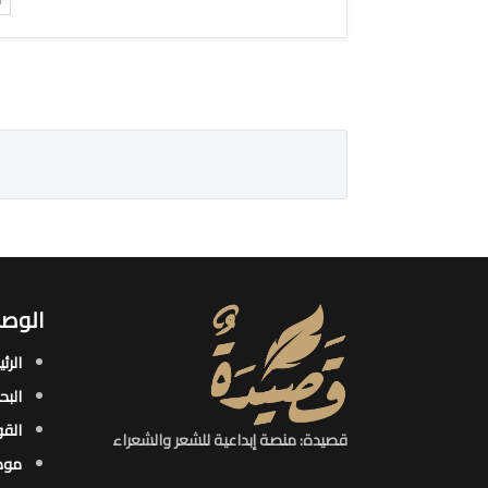
ت
الوصو
الرئ
البح
القو
قصيدة: منصة إبداعية للشعر والشعراء
موض