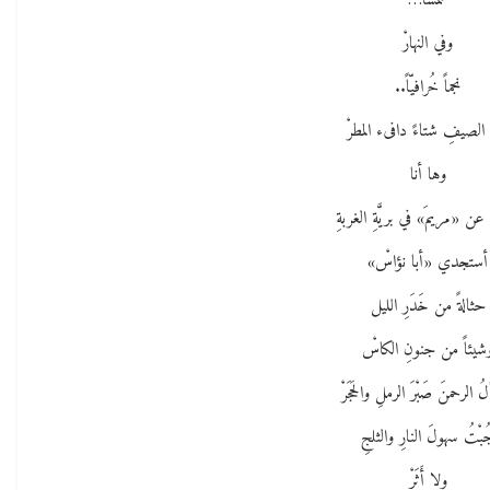
شمساً…
وفي النهارْ
نجماً خُرافيّاً..
الصيفِ شتاءً دافىء المطرْ
وها أنا
عن «مريمَ» في بريَّةِ الغربةِ
أستجدي «أبا نؤاسْ»
حثالةً من خَدَرِ الليل
شيئاً من جنونِ الكاسْ
 الرحمنَ صَبْرَ الرملِ والحَجَرْ
ُبْتُ سهولَ النارِ والثلجِ
ولا أَثَرْ