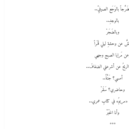
ضَرَّجاً بالوَجَعِ الصوفيِّ..
بالوجدِ..
وبالضَجَرْ
شُّ عن وحشةِ ليلي قَمَراً
ن مَرايا الصبحِ وجهي
الريحُ عن أشرعتي الضفافَ..
أمسي؟ جَنَّةٌ..
وحاضري؟ سَقَرْ
دأٌ «مريمُ» في كتابِ عمري..
وأنا الخَبَرْ
***