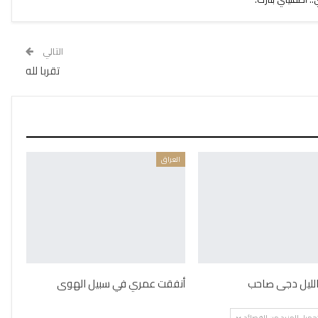
التالي
تقربا لله
العراق
 الليل دجى صاحب
أنفقت عمري في سبيل الهوى