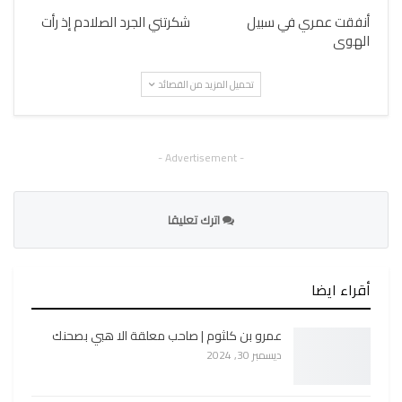
أنفقت عمري في سبيل
شكرتني الجرد الصلادم إذ رأت
الهوى
تحميل المزيد من القصائد
- Advertisement -
اترك تعليقا
أقراء ايضا
عمرو بن كلثوم | صاحب معلقة الا هبي بصحنك
ديسمبر 30, 2024