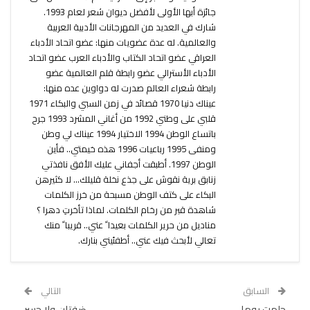
جائزة أبها الأولى لأفضل ديوان شعر لعام 1993.
شارك في العديد من المهرجانات الأدبية العربية
والعالمية. له عدة عضويات منها: عضو اتحاد الأدباء
العراقي عضو اتحاد الكتاب والأدباء العرب عضو اتحاد
الأدباء الأسترالي عضو رابطة قلم العالمية عضو
رابطة شعراء العالم صدرت له دواوين عده منها:
عيناك دنيا 1970 قصائد في زمن السبي والبكاء 1971
قلبي على وطني 1992 من أغاني المشرد 1993 جرح
باتساع الوطن 1994 الاختيار 1994 عيناك لي وطن
ومنفى 1995 رباعيات 1996 هذه خيمتي.. فأين
الوطن 1997. أطبقت أجفاني عليك الأفق نافذتي
زنابق برية نقوش على جذع نخلة قليلك... لا كثيرهن
البكاء على كتف الوطن مسبحة من خرز الكلمات
شاهدة قبر من رخام الكلمات. لماذا تأخرتِ دهرا ؟
مناديل من حرير الكلمات بعيدا ً عني.. قريبا ً منك
تعالي لأبحث فيك عني.. أطفئيني بنارك.
السابق
التالي
حلمت يوما
ضفتان ولا جسر