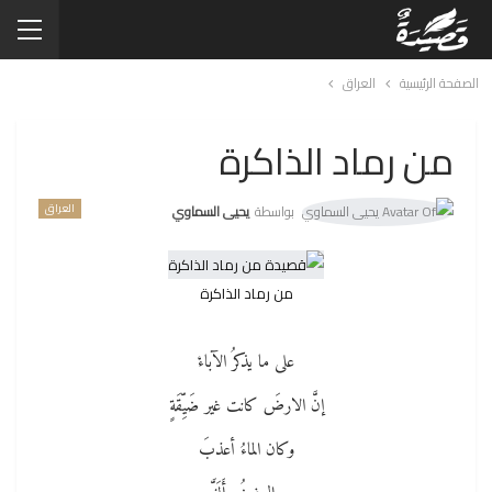
الصفحة الرئيسية
العراق
من رماد الذاكرة
العراق
بواسطة
يحيى السماوي
من رماد الذاكرة
على ما يذكرُ الآباءْ
إنَّ الارضَ كانت غير ضَيِّقَةٍ
وكان الماءُ أعذبَ