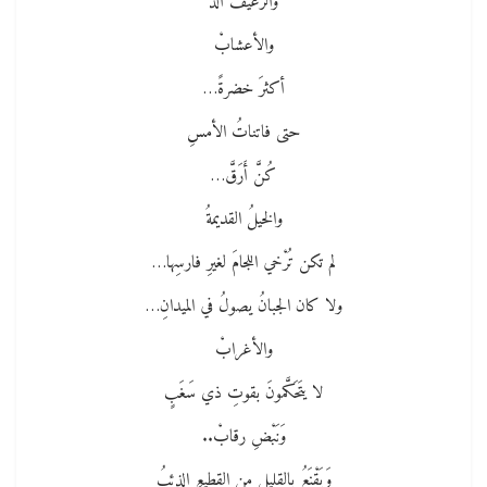
والرغيفُ أَلَذَّ
والأعشابْ
أكثرَ خضرةً…
حتى فاتناتُ الأمسِ
كُنَّ أَرَقَّ…
والخيلُ القديمةُ
لم تكن تُرْخي اللجامَ لغيرِ فارسِها…
ولا كان الجبانُ يصولُ في الميدانِ…
والأغرابْ
لا يتَحَكَّمونَ بقوتِ ذي سَغَبٍ
وَنَبْضِ رقابْ..
وَيَقْنَعُ بالقليلِ من القطيعِ الذئبُ