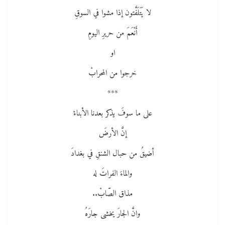
لا يَتَلَفَّتون إذا مشوا في السوقِ
أَنْعَمَ من حريرِ اليومِ
او
خرجوا من المحرابْ
***
على ما سوفَ يذكر بعدنا الأبناءْ
إنَّ الأرضَ
أضيقُ من حبال الشنقِ في بغدادَ
والماءَ الفراتَ له
مذاق الصّابْ..
وانَّ الجارَ يخشى جارَهُ