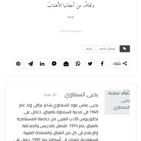
وتخافُ من أجفانها الأهدابْ
***
- Advertisement -
قصائد عامه
نثريه
شارك
يحيى السماوي
20 مادة
يحيى عباس عبود السماوي،شاعر عراقي ولد عام
1949 في مدينة السماوة بالعراق. حاصل على
بكالوريوس الأدب العربي من جامعة المستنصرية
بالعراق عام 1974. اشتغل بالتدريس والصحافة
والإعلام في كل من العراق والمملكة العربية
السعودية، وهاجر إلى أستراليا عام 1997. حصل على