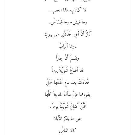
لا كذئابِ هذا العصرِ…
و«الخيش» و«الجُنفاصُ»
أذكرُ أنَّ أُمي حَدَّثَتْني عن بيوتٍ
دونما أبوابْ
وتقسمُ أَنَّ جاراً
قد أضاعَ شُوَيْهَةً يوماً
فَعادَتْ بعد عامٍ خَلْفَها حَمَلٌ
يقودهما فتىً سألَ المدينةَ كلَّها
عَمَّنْ أضاعَ شُوَيْهَةً يوماً…
على ما يذكر الآباءْ
كان الناسُ