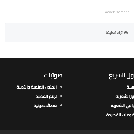
- Advertisement -
اترك تعليقا
ل السريع
صوتيات
يسية
المتون العلمية والأدبية
ور الشعرية​
ترنيم القصيد
افي الشعرية​
قصائد صوتية
وعات القصيدة​