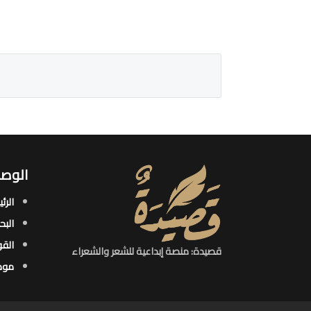
الوصو
الرئ
البح
القو
قصيدة: منصة إبداعية للشعر والشعراء
موض