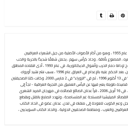
ولد عدنان الصايغ في الكوفة (العراق) عام 1955 ، وهو من أكثر الأصوات الأصلية من جيل الشعراء العراقيين
ره ، المصنوع بأناقة ، وحاد كرأس سهم ، يحمل شغفًا شديدًا بالحرية والحب
والجمال. يستخدم عدنان كلماته كسلاح لإدانة دمار الحرب وأهوال الديكتاتورية. في عام 1993 ، أدى انتقاده المطلق
للظلم والظلم إلى نفيه في الأردن ولبنان. بعد الحكم عليه بالإعدام في العراق عام 1996 ، بسبب نشر نشيد أوروك
(نُشرت قائمة الموت في صحيفة "بابل" في 13 أكتوبر 1996 ، ثم في "الزوراء" في 2 مارس 2000. وكانت كلتا الصحيفتين
صيدة طويلة يعبر فيها عن اليأس العميق من التجربة العراقية - لجأ إلى
السويد. منذ عام 2004 يعيش في لندن. في 16 أبريل 2006 ، قرأ عدنان الصائغ قصائده في مهرجان المربد الشعري
 القصائد الميليشيا المسلحة غير المتسامحة ، وتهدد الصايغ بالقتل وبقطع
عجل وعبر الكويت للعودة إلى منفاه في لندن. عدنان عضو في اتحاد الكتاب
العراقيين والعرب ، ومنظمة الصحفيين الدولية ، واتحاد الكتاب السويديين ،