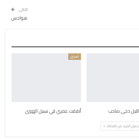
التالي
هواجس
العراق
 الليل دجى صاحب
أنفقت عمري في سبيل الهوى
حميل المزيد من القصائد