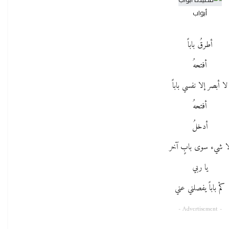
أبواب
أطرقُ باباً
أفتحهُ
لا أبصر إلا نفسي باباً
أفتحهُ
أدخلُ
ا شيء سوى بابٍ آخر
يا ربي
كمْ باباً يفصلني عني
- Advertisement -