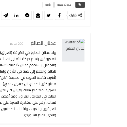
قصائد عامه
نثريه
شارك
عدنان الصائغ
200 مادة
المعروفين باسم حركة الثمانينيات. شع
مملوكتين لصدام. ابن حسين ، عدي) - ق
الثالث في البصرة ، العراق. وقد أزعجت
لسانه. أُرغم على مغادرة البصرة على 
العراقيين والعرب ، ونقابات الصحفيين 
ونادي القلم السويدي.