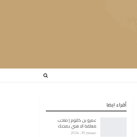
أقراء ايضا
عمرو بن كلثوم | صاحب
معلقة الا هبي بصحنك
ديسمبر 30, 2024