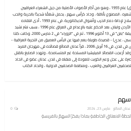
ولد عدنان الصايغ في الكوفة (العراق) عام 1955 ، وهو من أكثر الأصوات الأصلية من جيل الشعراء العراقيين
شعره ، المصنوع بأناقة ، وحاد كرأس سهم ، يحمل شغفًا شديدًا بالحرية والحب
والجمال. يستخدم عدنان كلماته كسلاح لإدانة دمار الحرب وأهوال الديكتاتورية. في عام 1993 ، أدى انتقاده
المطلق للظلم والظلم إلى نفيه في الأردن ولبنان. بعد الحكم عليه بالإعدام في العراق عام 1996 ، بسبب نشر نشيد
أوروك (نُشرت قائمة الموت في صحيفة "بابل" في 13 أكتوبر 1996 ، ثم في "الزوراء" في 2 مارس 2000. وكانت كلتا
ين ، عدي) - قصيدة طويلة يعبر فيها عن اليأس العميق من التجربة العراقية -
لجأ إلى السويد. منذ عام 2004 يعيش في لندن. في 16 أبريل 2006 ، قرأ عدنان الصائغ قصائده في مهرجان المربد
وقد أزعجت القصائد الميليشيا المسلحة غير المتسامحة ، وتهدد الصايغ بالقتل
بصرة على عجل وعبر الكويت للعودة إلى منفاه في لندن. عدنان عضو في اتحاد
الصحفيين العراقيين والعرب ، ومنظمة الصحفيين الدولية ، واتحاد الكتاب
سهم
عدنان الصائغ
مارس 23, 2024
0
لحظةَ الانعتاقِ الخاطفةِ بماذا يفكرُ السهمُ بالفريسةِ