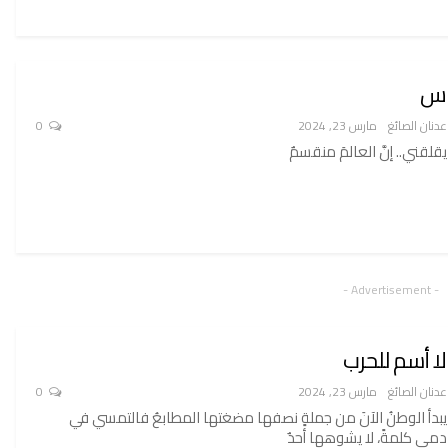
س
عدنان الصائغ
مارس 23, 2024
0
يقلقني.. إنَّ العالمَ منقسمٌ
- Advertisement -
لا أسم للحرب
عدنان الصائغ
مارس 23, 2024
0
يبدأ الوطنُ الآنَ من جملةٍ نصفها مضغتها المطابعُ فالتمسي في
دمي كلمةً، لا يشوهها أحدٌ