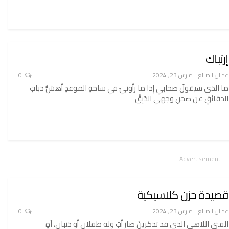
إرتباك
عدنان الصائغ
مارس 23, 2024
0
ما الذي سيقولُ صحابي إذا ما رأونيَ في ساحةِ الموعدِ أهشُّ ذبابَ
الدقائقِ عن صحنِ وجهي الدَبِقْ
- Advertisement -
قصيدة حزن كلاسيكية
عدنان الصائغ
مارس 23, 2024
0
الفتى اللاهي الذي قد تذكرينْ صارَ أبْ وله طفلانِ أو ذنبانِ، آهٍ