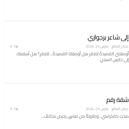
إلى شاعر برجوازي
عدنان الصائغ
مارس 23, 2024
0
أوصلتني القصيدةُ للفقرِ هل أوصلتكَ القصيدةُ... للفقرِ؟ هل أسلمتكَ
إلى حارسِ السجنِ
شقة رقم
عدنان الصائغ
مارس 23, 2024
0
صحبٌ كالكراسي.. وطاولةٌ من نعاسٍ رخيص نتكاثفُ..،