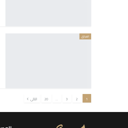
العراق
1
2
3
…
20
التالي