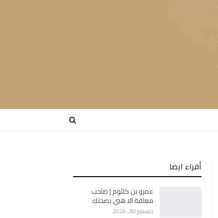
أقراء ايضا
عمرو بن كلثوم | صاحب
معلقة الا هبي بصحنك
ديسمبر 30, 2024