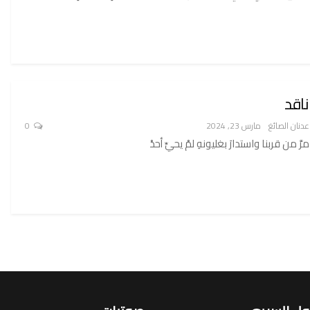
ناقد
عدنان الصائغ
مارس 23, 2024
0
مرَّ من قربنا واستدارَ بغليونهِ لمْ يحيِّ أحدْ