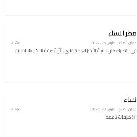
مطر النساء
عدنان الصائغ
مارس 23, 2024
0
في انتظاركِ كان النثيثُ الأخيرُ لغيمةِ قلبي يبلّلُ أرصفةَ الحبِّ والحافلاتِ
نساء
عدنان الصائغ
مارس 23, 2024
0
(1) طَرَقاتٌ ناعمةٌ