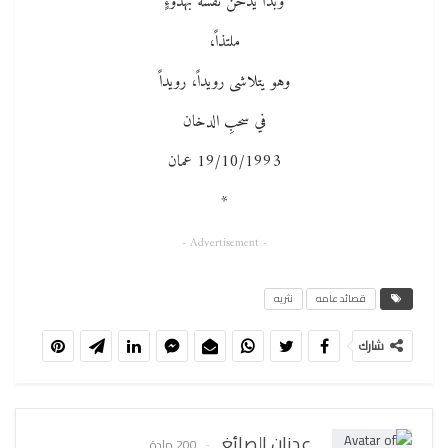
وبدأ يدخنُ نفسَهُ بهدوءٍ
ملتذاً،
وهو يتلاشى رويداً، رويداً
في سحبِ الدخان
19/10/1993 عمان
*
- Advertisement -
قصائد عامه
نثريه
شارك
عدنان الصائغ
200 مادة