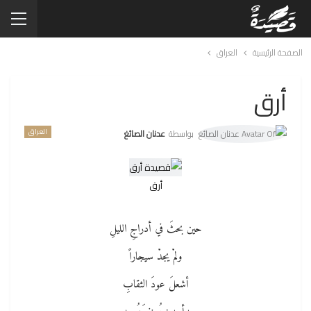
الصفحة الرئيسية
العراق
أرق
العراق
بواسطة
عدنان الصائغ
أرق
حين بحثَ في أدراجِ الليلِ
ولمْ يجدْ سيجاراً
أشعلَ عودَ الثقابِ