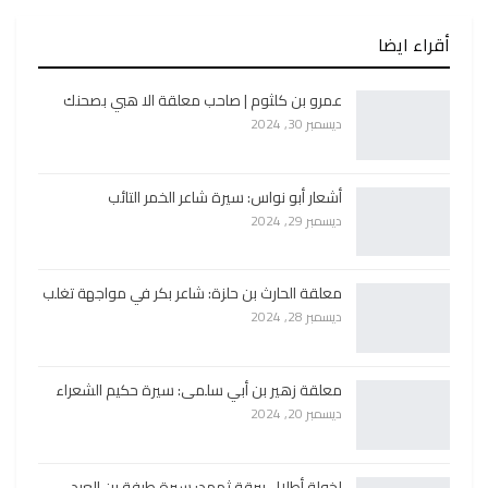
أقراء ايضا
عمرو بن كلثوم | صاحب معلقة الا هبي بصحنك
ديسمبر 30, 2024
أشعار أبو نواس: سيرة شاعر الخمر التائب
ديسمبر 29, 2024
معلقة الحارث بن حلزة: شاعر بكر في مواجهة تغلب
ديسمبر 28, 2024
معلقة زهير بن أبي سلمى: سيرة حكيم الشعراء
ديسمبر 20, 2024
لخولة أطلال ببرقة ثهمد: سيرة طرفة بن العبد