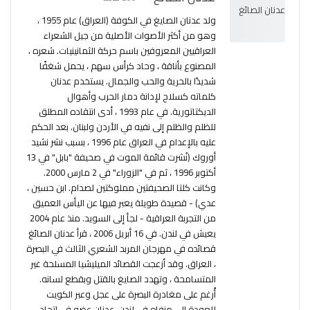
ولد عدنان الصايغ في الكوفة (العراق) عام 1955 ،
وهو من أكثر الأصوات الأصلية من جيل الشعراء
العراقيين المعروفين باسم حركة الثمانينيات. شعره ،
المصنوع بأناقة ، وحاد كرأس سهم ، يحمل شغفًا
شديدًا بالحرية والحب والجمال. يستخدم عدنان
كلماته كسلاح لإدانة دمار الحرب وأهوال
الديكتاتورية. في عام 1993 ، أدى انتقاده المطلق
للظلم والظلم إلى نفيه في الأردن ولبنان. بعد الحكم
عليه بالإعدام في العراق عام 1996 ، بسبب نشر نشيد
أوروك (نُشرت قائمة الموت في صحيفة "بابل" في 13
أكتوبر 1996 ، ثم في "الزوراء" في 2 مارس 2000.
وكانت كلتا الصحيفتين مملوكتين لصدام. ابن حسين ،
عدي) - قصيدة طويلة يعبر فيها عن اليأس العميق
من التجربة العراقية - لجأ إلى السويد. منذ عام 2004
يعيش في لندن. في 16 أبريل 2006 ، قرأ عدنان الصائغ
قصائده في مهرجان المربد الشعري الثالث في البصرة
، العراق. وقد أزعجت القصائد الميليشيا المسلحة غير
المتسامحة ، وتهدد الصايغ بالقتل وبقطع لسانه.
أُرغم على مغادرة البصرة على عجل وعبر الكويت
للعودة إلى منفاه في لندن. عدنان عضو في اتحاد