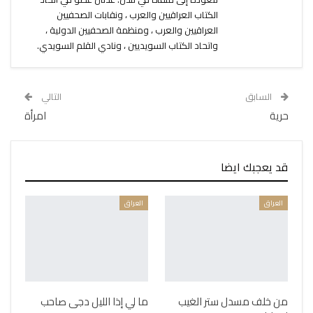
الكتاب العراقيين والعرب ، ونقابات الصحفيين
العراقيين والعرب ، ومنظمة الصحفيين الدولية ،
واتحاد الكتاب السويديين ، ونادي القلم السويدي.
السابق
التالي
حرية
امرأة
قد يعجبك ايضا
العراق
العراق
من خلف مسدل ستر الغيب
ما لي إذا الليل دجى صاحب