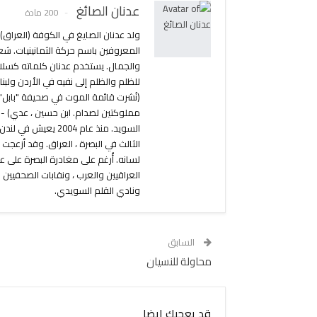
عدنان الصائغ
200 مادة
المعروفين باسم حركة الثمانينيات. شع
مملوكتين لصدام. ابن حسين ، عدي) - ق
الثالث في البصرة ، العراق. وقد أزعجت
لسانه. أُرغم على مغادرة البصرة على 
العراقيين والعرب ، ونقابات الصحفيين 
ونادي القلم السويدي.
السابق
محاولة للنسيان
قد يعجبك ايضا