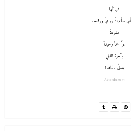
شباكَها
أني سأتركُ روحيَ زرقاءَ..
مشرعةً
علَّ نجماً وحيداً
بآخرةِ الليلِ
يعلقُ بالنافذة
- Advertisement -