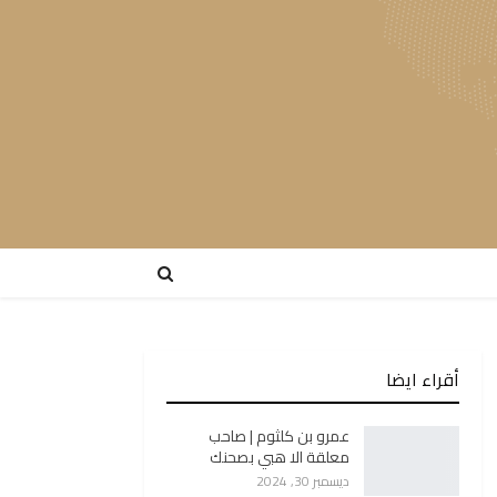
أقراء ايضا
عمرو بن كلثوم | صاحب
معلقة الا هبي بصحنك
ديسمبر 30, 2024