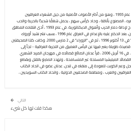
ولد عدنان الصايغ في الكوفة (العراق) عام 1955 ، وهو من أكثر الأصوات الأصلية من جيل الشعراء العراقيين
ره ، المصنوع بأناقة ، وحاد كرأس سهم ، يحمل شغفًا شديدًا بالحرية والحب
والجمال. يستخدم عدنان كلماته كسلاح لإدانة دمار الحرب وأهوال الديكتاتورية. في عام 1993 ، أدى انتقاده المطلق
للظلم والظلم إلى نفيه في الأردن ولبنان. بعد الحكم عليه بالإعدام في العراق عام 1996 ، بسبب نشر نشيد أوروك
(نُشرت قائمة الموت في صحيفة "بابل" في 13 أكتوبر 1996 ، ثم في "الزوراء" في 2 مارس 2000. وكانت كلتا الصحيفتين
صيدة طويلة يعبر فيها عن اليأس العميق من التجربة العراقية - لجأ إلى
السويد. منذ عام 2004 يعيش في لندن. في 16 أبريل 2006 ، قرأ عدنان الصائغ قصائده في مهرجان المربد الشعري
 القصائد الميليشيا المسلحة غير المتسامحة ، وتهدد الصايغ بالقتل وبقطع
عجل وعبر الكويت للعودة إلى منفاه في لندن. عدنان عضو في اتحاد الكتاب
العراقيين والعرب ، ومنظمة الصحفيين الدولية ، واتحاد الكتاب السويديين ،
التالي
هكذا قلت لها كل شيء