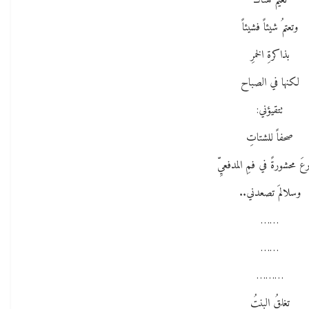
تغيمُ هناك
وتعتمُ شيئاً فشيئاً
بذاكرةِ الخمرِ
لكنها في الصباح
تتقيؤني:
صحفاً للشتاتِ
عَ محشورةً في فمِ المدفعيِّ
وسلالمَ تصعدني..
……
……
………
تغلقُ البنتُ