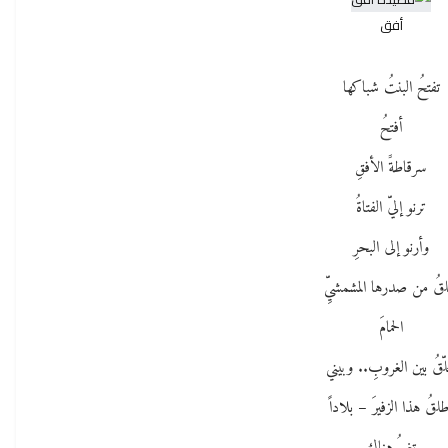
أفق
تفتحُ البنتُ شباكها
أفتحُ
سرقاطةََ الأفقِ
ترنو إليّ الفتاةُ
وأرنو إلى البحرِ
لقُ من صدرها المشمشيِّ
الحمامَ
لّقُ بين الغروبِ.. وبيني
لقُ هذا الزفيرَ – بلاداً