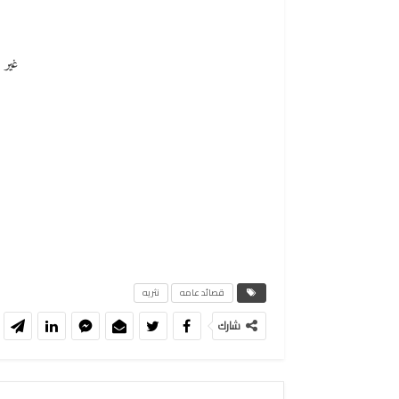
غير 
قصائد عامه
نثريه
شارك