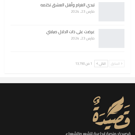
تبدي الغرام وأهل العشق تكتمه
مارس 23, 2024
عرضت على ذات الدلال صبابتي
مارس 23, 2024
السابق
التالي
1 من 13٬790
قصيدة: منصة إبداعية للشعر والشعراء