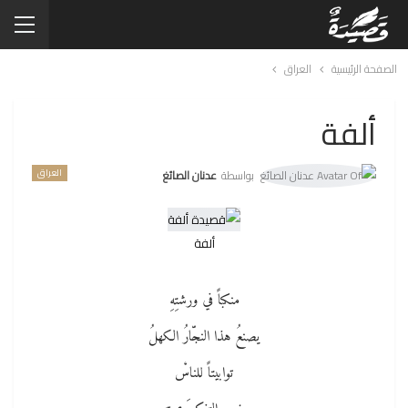
الصفحة الرئيسية
العراق
ألفة
العراق
بواسطة
عدنان الصائغ
ألفة
منكباً في ورشتِهِ
يصنعُ هذا النجّارُ الكهلُ
توابيتاً للناسْ