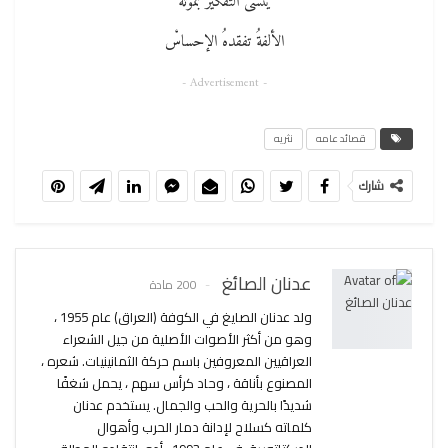
ينسى التفكيرَ بموته
الألفةُ تفقدهُ الإحساسْ
- Advertisement -
قصائد عامه
نثريه
شارك
عدنان الصائغ
200 مادة
ولد عدنان الصايغ في الكوفة (العراق) عام 1955 ،
وهو من أكثر الأصوات الأصلية من جيل الشعراء
العراقيين المعروفين باسم حركة الثمانينيات. شعره ،
المصنوع بأناقة ، وحاد كرأس سهم ، يحمل شغفًا
شديدًا بالحرية والحب والجمال. يستخدم عدنان
كلماته كسلاح لإدانة دمار الحرب وأهوال