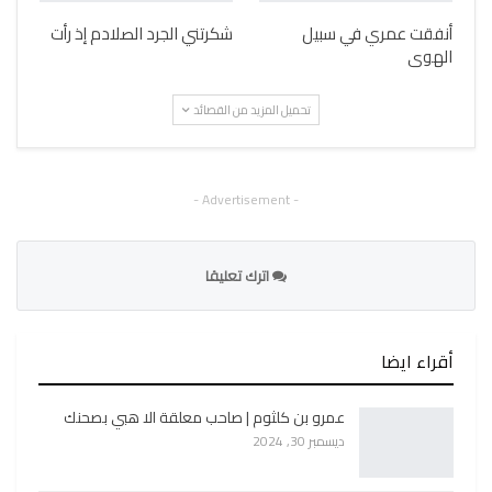
أنفقت عمري في سبيل
شكرتني الجرد الصلادم إذ رأت
الهوى
تحميل المزيد من القصائد
- Advertisement -
اترك تعليقا
أقراء ايضا
عمرو بن كلثوم | صاحب معلقة الا هبي بصحنك
ديسمبر 30, 2024