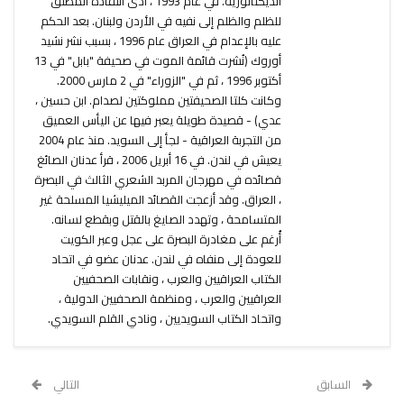
الديكتاتورية. في عام 1993 ، أدى انتقاده المطلق
للظلم والظلم إلى نفيه في الأردن ولبنان. بعد الحكم
عليه بالإعدام في العراق عام 1996 ، بسبب نشر نشيد
أوروك (نُشرت قائمة الموت في صحيفة "بابل" في 13
أكتوبر 1996 ، ثم في "الزوراء" في 2 مارس 2000.
وكانت كلتا الصحيفتين مملوكتين لصدام. ابن حسين ،
عدي) - قصيدة طويلة يعبر فيها عن اليأس العميق
من التجربة العراقية - لجأ إلى السويد. منذ عام 2004
يعيش في لندن. في 16 أبريل 2006 ، قرأ عدنان الصائغ
قصائده في مهرجان المربد الشعري الثالث في البصرة
، العراق. وقد أزعجت القصائد الميليشيا المسلحة غير
المتسامحة ، وتهدد الصايغ بالقتل وبقطع لسانه.
أُرغم على مغادرة البصرة على عجل وعبر الكويت
للعودة إلى منفاه في لندن. عدنان عضو في اتحاد
الكتاب العراقيين والعرب ، ونقابات الصحفيين
العراقيين والعرب ، ومنظمة الصحفيين الدولية ،
واتحاد الكتاب السويديين ، ونادي القلم السويدي.
السابق
التالي