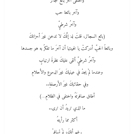
واختفى آخرُ بائع سجائر
وآخر بائعة حب
وآخرُ شرطيٍّ
(بائع السجائر، قلتَ له: إنَّكَ لا تدخن غيرَ أحزانكَ
وبائعةُ الحبِّ أدركتْ يا لخيبتها أن آخرَ ما تفكرُ به هو جسدها
وآخرُ شرطيٍّ ألقى عليكَ نظرةَ ارتيابٍ
وعندما لمْ يجدْ في عينيكَ غيرَ الدموعِ والأحلامِ
وفي حقائبكَ غيرَ الأرصفةِ..
أطلق صافرتَهُ واختفى في الظلامِ…)
ما الذي تريدُ أن ترى..
أكثر مما رأيتهُ
رغم أنكَ، لمْ تسافرْ