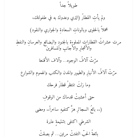
طويلاً جداً
ولم يأتِ القطارُ (الذي وعدوك به في طفولتك،
محملاً بالحلوى وبالوناتِ السعادةِ والجواري والنقود)
مرت عشراتُ القطارات المملوءة بالجنودِ والبضائعِ والعرسانِ والنفطِ
والأشجارِ والأجانبِ والمسافرين
مرّتْ آلافُ الوجوه… وآلاف الأقنعة
مرّتْ آلافُ الأنهارِ والطيور والمدن والكتب والهموم والشوارع
وما زلتَ تنتظرُ قطارَ فرحك
حتى أعشبتْ قدماك من الوقوفِ
(.. بائعُ السجائرِ هزَّ كتفيهِ ساخراً.. ومضى
الشرطي اكتفى بشتيمةٍ عابرة
بائعةُ الحبِّ التفتتْ مرتين… ثم بصقتْ