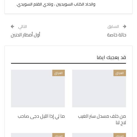
واتحاد الكتاب السويديين ، ونادي القلم السويدي.
السابق
التالي
حالة خاصة
أول أمطار الحنين
قد يعجبك ايضا
العراق
العراق
من خلف مسدل ستر الغيب
ما لي إذا الليل دجى صاحب
لاح لنا
العراق
العراق