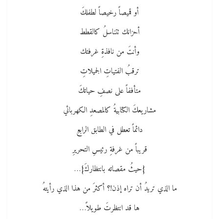
أو قميصاً رخيصاً لطفلكَ
أحزانك تتناسلُ كالقطط
وأنتَ من نافذةِ غرفتك
ترقبُ الفتياتِ الجميلاتِ
متأففاً على نصفِ حياتكَ
مشاريعكَ الكتابيةُ كالمصعدِ الكهربائي
دائماً تعطل في الطابق الرابعِ
قريباً من غرفةِ رئيسِ التحريرِ
{حيثُ مقصاته بانتظاركَ}…
ما الذي تريدُ أن تراه إذن!؟ أكثرَ من هذا الذي رأيتهُ
ها قد انتظرتَ طويلاً…