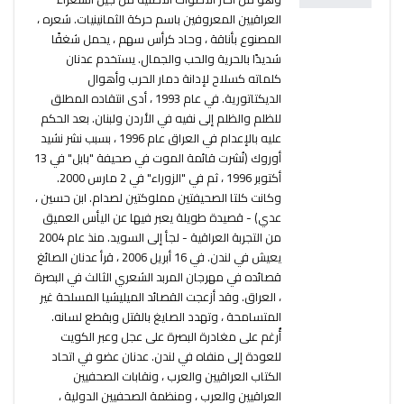
العراقيين المعروفين باسم حركة الثمانينيات. شعره ،
المصنوع بأناقة ، وحاد كرأس سهم ، يحمل شغفًا
شديدًا بالحرية والحب والجمال. يستخدم عدنان
كلماته كسلاح لإدانة دمار الحرب وأهوال
الديكتاتورية. في عام 1993 ، أدى انتقاده المطلق
للظلم والظلم إلى نفيه في الأردن ولبنان. بعد الحكم
عليه بالإعدام في العراق عام 1996 ، بسبب نشر نشيد
أوروك (نُشرت قائمة الموت في صحيفة "بابل" في 13
أكتوبر 1996 ، ثم في "الزوراء" في 2 مارس 2000.
وكانت كلتا الصحيفتين مملوكتين لصدام. ابن حسين ،
عدي) - قصيدة طويلة يعبر فيها عن اليأس العميق
من التجربة العراقية - لجأ إلى السويد. منذ عام 2004
يعيش في لندن. في 16 أبريل 2006 ، قرأ عدنان الصائغ
قصائده في مهرجان المربد الشعري الثالث في البصرة
، العراق. وقد أزعجت القصائد الميليشيا المسلحة غير
المتسامحة ، وتهدد الصايغ بالقتل وبقطع لسانه.
أُرغم على مغادرة البصرة على عجل وعبر الكويت
للعودة إلى منفاه في لندن. عدنان عضو في اتحاد
الكتاب العراقيين والعرب ، ونقابات الصحفيين
العراقيين والعرب ، ومنظمة الصحفيين الدولية ،