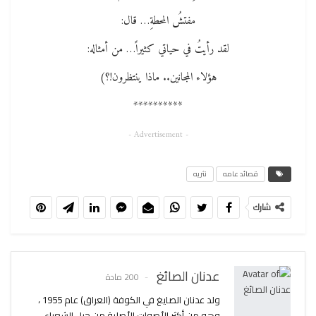
مفتشُ المحطةِ… قال:
لقد رأيتُ في حياتي كثيراً… من أمثاله:
هؤلاء المجانين.. ماذا ينتظرون!؟)
**********
- Advertisement -
قصائد عامه
نثريه
شارك
عدنان الصائغ
200 مادة
ولد عدنان الصايغ في الكوفة (العراق) عام 1955 ،
وهو من أكثر الأصوات الأصلية من جيل الشعراء