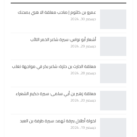
عمرو بن كلثوم | صاحب معلقة الا هبي بصحنك
ديسمبر 30, 2024
أشعار أبو نواس: سيرة شاعر الخمر التائب
ديسمبر 29, 2024
معلقة الحارث بن حلزة: شاعر بكر في مواجهة تغلب
ديسمبر 28, 2024
معلقة زهير بن أبي سلمى: سيرة حكيم الشعراء
ديسمبر 20, 2024
لخولة أطلال ببرقة ثهمد: سيرة طرفة بن العبد
ديسمبر 19, 2024