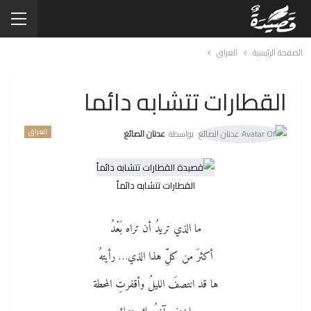
الصفحة الرئيسية
العراق
القطارات تتشابه دائما
العراق
بواسطة
عدنان الصائغ
القطارات تتشابه دائماً
ما الذي تريدُ أن تراه بَعْدُ
أكثرَ من كلِّ هذا الذي… رأيتهُ
ها قد انتصفَ الليلُ وأقفرتِ المحطة