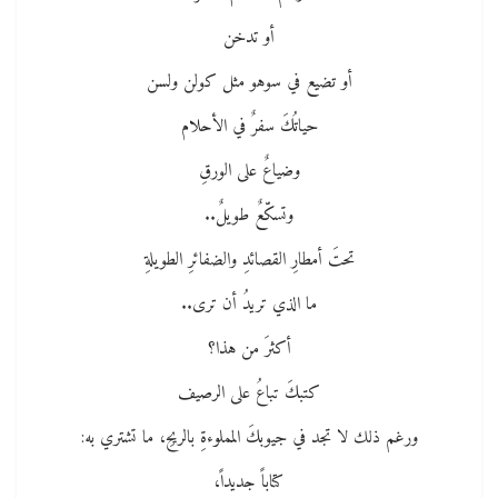
أو تدخن
أو تضيع في سوهو مثل كولن ولسن
حياتُكَ سفرٌ في الأحلام
وضياعٌ على الورقِ
وتسكّعٌ طويلٌ..
تحتَ أمطارِ القصائدِ والضفائرِ الطويلةِ
ما الذي تريدُ أن ترى..
أكثرَ من هذا؟
كتبكَ تباعُ على الرصيف
ورغم ذلك لا تجد في جيوبكَ المملوءةِ بالريحِ، ما تشتري به:
كتاباً جديداً،