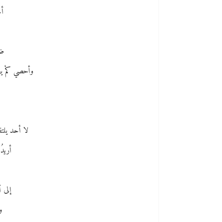
أج
أ
ضا
وأحصي كمْ يصع
لا أحد يلتفت
أريدُ
إلى 
و