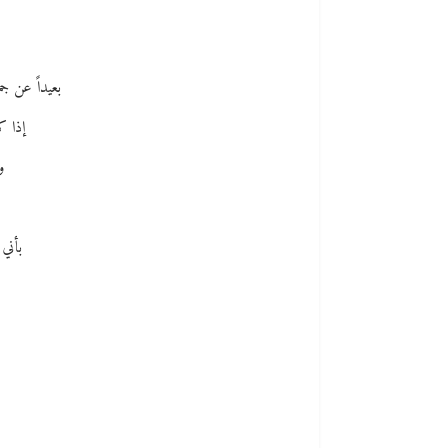
بعيداً عن جم
إذا ك
و
بأني