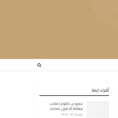
أقراء ايضا
عمرو بن كلثوم | صاحب
معلقة الا هبي بصحنك
ديسمبر 30, 2024