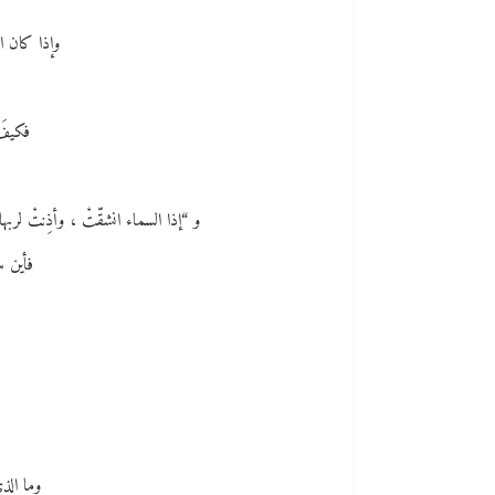
وإذا كان ال
فكيفَ 
و “إذا السماء انشقّتْ ، وأذِنتْ لربه
فأين 
وما الذ