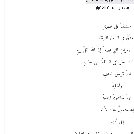
ذوف من رسالة الغفران
مستلقياً على ظهري
دّقُ في السماءِ الزرقاء
لزفراتِ التي تصعدُ إلى الله كلَّ يومٍ
ات المطر التي تتساقطُ من جفنيهِ
أديرُ قرصَ الهاتفِ
وأطلبهُ
تردُّ سكرتيرتهُ الجميلةُ
إنه مشغولٌ هذه الأيام
إلى أذنيهِ