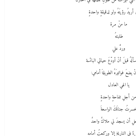
لتي تهرأتْ من طولِ تململها في المخازن
أريدُ رؤيتَهُ ولو لدقيقةٍ واحدةٍ
ما منْ مرة
طلبتهُ
وردَّ علي
ألَهُ قبلَ أنْ أودّعَ حياتي البائسة
 يضعَ فواتيرَهُ الطويلةَ أمامي:
يا الهي العادل
من أجلِ تفاحةٍ واحدةٍ
سرتُ جنانَكَ الواسعةَ
ِ أن يسجدَ لي ملاكٌ واحدٌ
ءٌ في التاريخ إلا وركعتُ أمامه