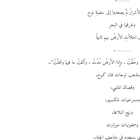
……….
أشرارُ لمْ يصعدوا إلى سفينةِ نوح
وغرقوا في البحرِ
امتلأتِ الأرضُ بهم ثانيةً
………….
ا وحُقّتْ ، وإذا الأرضُ مُدّتْ ، وألقتْ ما فيها وتخلّتْ”..
ستذهب لوحات فان كوخ،
وقصائد المتنبي،
ومسرحيات شكسبير،
ونهج البلاغة،
وسمفونيات موزارت
ي سنجده في متاحفِ الجنة..