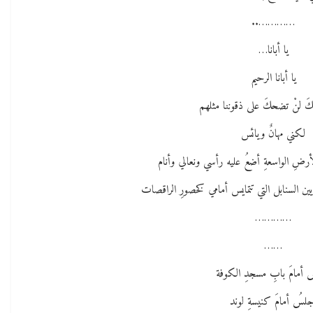
…………..
يا أبانا…
يا أبانا الرحيم
 لنْ تضحكَ على ذقوننا مثلهم
لكني مهانٌ ويائس
أرضِ الواسعةِ أضعُ عليه رأسي ونعالي وأنام
يين السنابل التي تتمايس أمامي كخصورِ الراقصات
…………
……
 أمامَ بابِ مسجدِ الكوفة
لسُ أمامَ كنيسةِ لوند