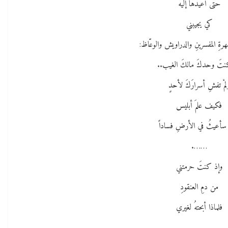
حتى أعيدها إليه
كي يجيبني
هرةِ المفسرينِ والدراويش والوعّاظ:
نتَ وحدكَ مالكَ الغيب..
لمْ تفشِ أسرارَكَ لأحدٍ
فكيف علمَ أبليس
 سأعيثُ في الأرضِ فساداً
…….
وإذ كنتَ حرمتني
من دمِ العنقودِ
فلماذا أبحتهُ لغيري