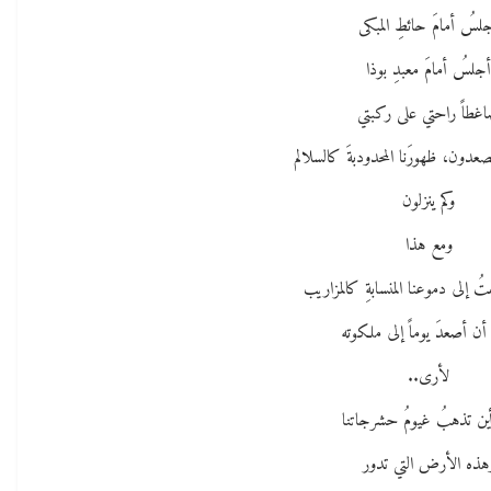
لسُ أمامَ حائطِ المبكى
جلسُ أمامَ معبدِ بوذا
غطاً راحتي على ركبتي
دون، ظهورَنا المحدودبةَ كالسلالم
وكم ينزلون
ومع هذا
ُ إلى دموعنا المنسابةِ كالمزاريب
 أن أصعدَ يوماً إلى ملكوته
لأرى..
أين تذهبُ غيومُ حشرجاتنا
هذه الأرض التي تدور