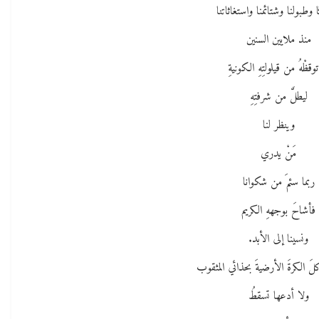
ا وطبولنا وشتائمنا واستغاثاتنا
منذ ملايين السنين
 توقظْهُ من قيلولتِهِ الكونيةِ
ليطلَّ من شرفتِهِ
وينظر لنا
مَنْ يدري
ربما سئمَ من شكوانا
فأشاحَ بوجههِ الكريم
ونسينا إلى الأبد.
لَ الكرةَ الأرضيةَ بحذائي المثقوب
ولا أدعها تسقطُ