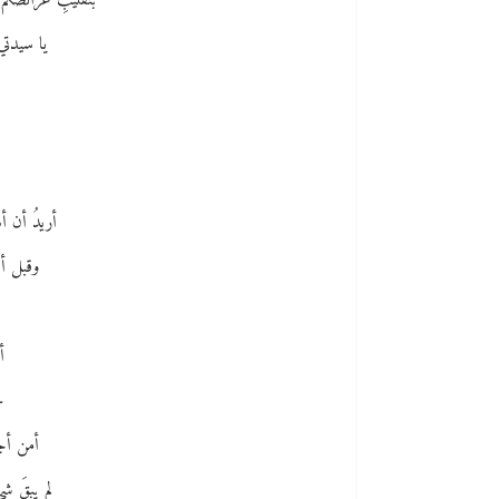
بتقليبِ عرائضكم ا
يا سيدتي 
أريدُ أن أس
وقبل أنْ
أ
خ
أمن أجل
لم يبقَ شي