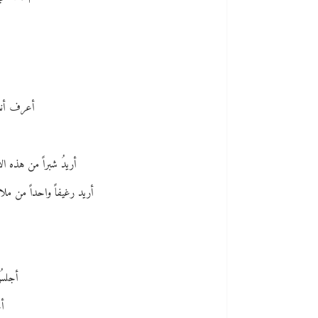
أعرف أنكَ
أريدُ شبراً من هذه ال
أريد رغيفاً واحداً من ملا
أجلسُ
أج