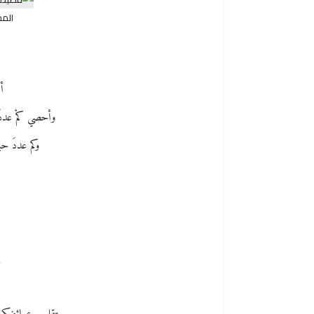
المح
أح
وأحصي كمْ عددَ ا
وكم عددَ حب