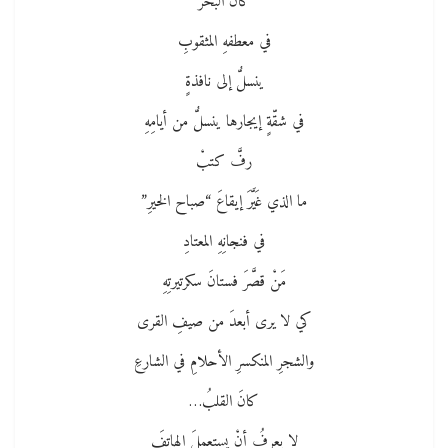
كانَ البحرُ
في معطفهِ المثقوبِ
ينسلُّ إلى نافذةٍ
في شقّةٍ إيجارها ينسلُّ من أيامِهِ
رفَّ كتبْ
ما الذي غَيَّرَ إيقاعَ “صباح الخيرِ”
في فنجانِهِ المعتادِ
مَنْ قصَّرَ فستانَ سكرتيرتِهِ
كي لا يرى أبعدَ من صيفِ القرى
والشجرِ المنكسرِ الأحلامِ في الشارعِ
كانَ القلبُ…
لا يعرفُ أنْ يستعملَ الهاتفَ