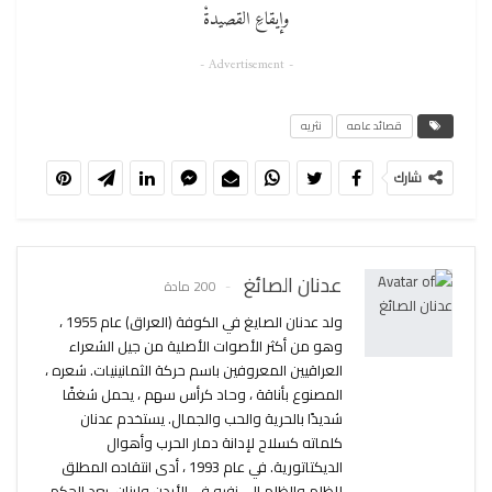
وإيقاعِ القصيدةْ
- Advertisement -
قصائد عامه
نثريه
شارك
عدنان الصائغ
200 مادة
ولد عدنان الصايغ في الكوفة (العراق) عام 1955 ،
وهو من أكثر الأصوات الأصلية من جيل الشعراء
العراقيين المعروفين باسم حركة الثمانينيات. شعره ،
المصنوع بأناقة ، وحاد كرأس سهم ، يحمل شغفًا
شديدًا بالحرية والحب والجمال. يستخدم عدنان
كلماته كسلاح لإدانة دمار الحرب وأهوال
الديكتاتورية. في عام 1993 ، أدى انتقاده المطلق
للظلم والظلم إلى نفيه في الأردن ولبنان. بعد الحكم