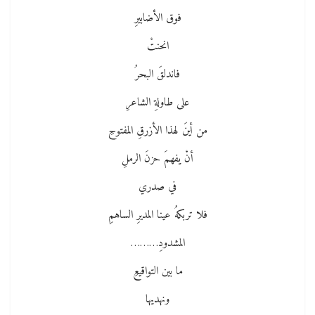
فوق الأضابيرِ
انحنتْ
فاندلقَ البحرُ
على طاولةِ الشاعرِ
من أينَ لهذا الأزرقِ المفتوحِ
أنْ يفهمَ حزنَ الرملِ
في صدري
فلا تربكهُ عينا المديرِ الساهمِ
المشدودِ………
ما بين التواقيعِ
ونهديها