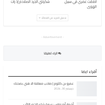
أنفقت عمري في سبيل
شكرتني الجرد الصلادم إذ رأت
الهوى
تحميل المزيد من القصائد
- Advertisement -
اترك تعليقا
أقراء ايضا
عمرو بن كلثوم | صاحب معلقة الا هبي بصحنك
ديسمبر 30, 2024
أشعار أبو نواس: سيرة شاعر الخمر التائب