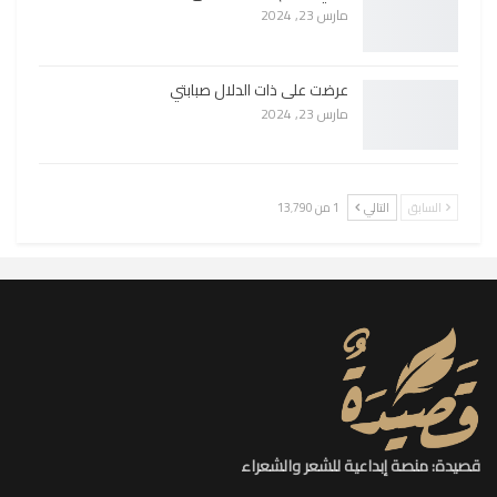
مارس 23, 2024
عرضت على ذات الدلال صبابتي
مارس 23, 2024
السابق
التالي
1 من 13٬790
قصيدة: منصة إبداعية للشعر والشعراء