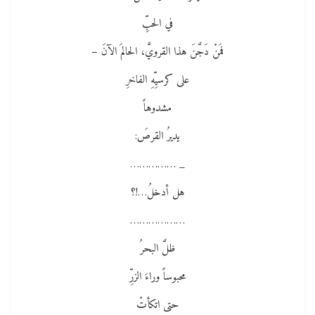
في الحبِّ
فمَنْ دَجَّنَ هذا القرويَّ، الحالمَ الآنَ –
على كرسيِّهِ الفاخرِ
مشدوهاً
يديرُ القرصَ:
_ ……………
هل أدخلُ…!؟
………………
ظلَّ البحرُ
محبوساً وراءَ الزرِّ
حتى اتكأتْ