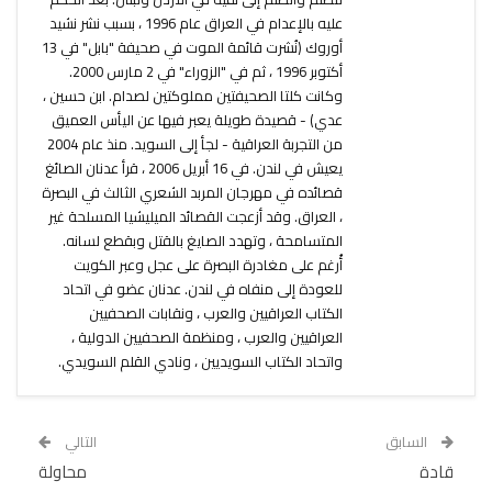
عليه بالإعدام في العراق عام 1996 ، بسبب نشر نشيد
أوروك (نُشرت قائمة الموت في صحيفة "بابل" في 13
أكتوبر 1996 ، ثم في "الزوراء" في 2 مارس 2000.
وكانت كلتا الصحيفتين مملوكتين لصدام. ابن حسين ،
عدي) - قصيدة طويلة يعبر فيها عن اليأس العميق
من التجربة العراقية - لجأ إلى السويد. منذ عام 2004
يعيش في لندن. في 16 أبريل 2006 ، قرأ عدنان الصائغ
قصائده في مهرجان المربد الشعري الثالث في البصرة
، العراق. وقد أزعجت القصائد الميليشيا المسلحة غير
المتسامحة ، وتهدد الصايغ بالقتل وبقطع لسانه.
أُرغم على مغادرة البصرة على عجل وعبر الكويت
للعودة إلى منفاه في لندن. عدنان عضو في اتحاد
الكتاب العراقيين والعرب ، ونقابات الصحفيين
العراقيين والعرب ، ومنظمة الصحفيين الدولية ،
واتحاد الكتاب السويديين ، ونادي القلم السويدي.
السابق
التالي
قادة
محاولة