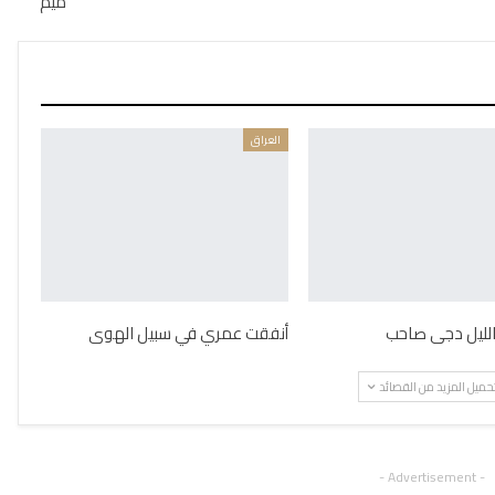
ميم
العراق
 الليل دجى صاحب
أنفقت عمري في سبيل الهوى
حميل المزيد من القصائد
- Advertisement -