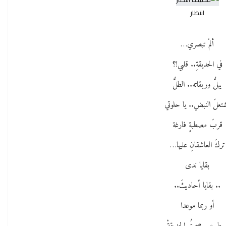
انتظار
ألمْ تبصري…
في الحديقةِ.. قلبي!؟
يبلُّ وريقاته.. الطلُّ
تعلَ النبضِ.. يا حلوتي
قربَ مصطبةٍ فارغة
تركَ العاشقانِ عليها…
بقايا ندى
.. بقايا أحاديثَ..
أو ربما موعدا