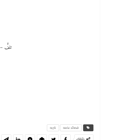
تلفُّ – 
قصائد عامه
نثريه
شارك