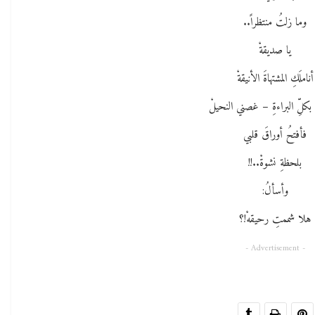
وما زلتُ منتظراً..
يا صديقةْ
أناملَكِ المشتهاةَ الأنيقةْ
بكلِّ البراءةِ – غصني النحيلْ
فأفتحُ أوراقَ قلبي
بلحظةِ نشوةْ..!!
وأسألُ:
هلا شممتِ رحيقهْ!؟
- Advertisement -