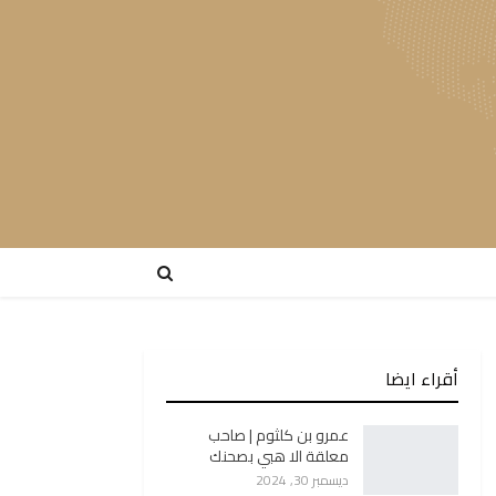
أقراء ايضا
عمرو بن كلثوم | صاحب
معلقة الا هبي بصحنك
ديسمبر 30, 2024