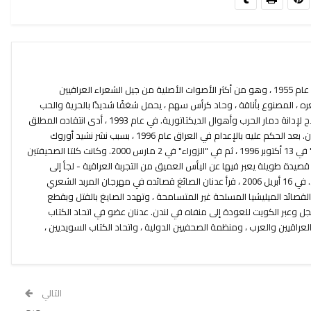
ولد عدنان الصايغ في الكوفة (العراق) عام 1955 ، وهو من أكثر الأصوات الأصلية من جيل الشعراء العراقيين
ره ، المصنوع بأناقة ، وحاد كرأس سهم ، يحمل شغفًا شديدًا بالحرية والحب
والجمال. يستخدم عدنان كلماته كسلاح لإدانة دمار الحرب وأهوال الديكتاتورية. في عام 1993 ، أدى انتقاده المطلق
للظلم والظلم إلى نفيه في الأردن ولبنان. بعد الحكم عليه بالإعدام في العراق عام 1996 ، بسبب نشر نشيد أوروك
(نُشرت قائمة الموت في صحيفة "بابل" في 13 أكتوبر 1996 ، ثم في "الزوراء" في 2 مارس 2000. وكانت كلتا الصحيفتين
صيدة طويلة يعبر فيها عن اليأس العميق من التجربة العراقية - لجأ إلى
السويد. منذ عام 2004 يعيش في لندن. في 16 أبريل 2006 ، قرأ عدنان الصائغ قصائده في مهرجان المربد الشعري
 القصائد الميليشيا المسلحة غير المتسامحة ، وتهدد الصايغ بالقتل وبقطع
عجل وعبر الكويت للعودة إلى منفاه في لندن. عدنان عضو في اتحاد الكتاب
العراقيين والعرب ، ومنظمة الصحفيين الدولية ، واتحاد الكتاب السويديين ،
التالي