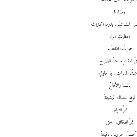
يطويه.. صمتُ الحديقةْ
ومرّا..!
يَ المشرئبِّ.. بدونِ اكتراثْ
انتظرتكِ أنتِ
حجزتُ المقاعدَ..
َّ المقاعدِ.. منذُ الصباحْ
تُ الممراتِ.. يا حلوتي
بالسنا والأقاحْ
لوقعِ خطاكِ الرشيقةْ
تمرُّ الثواني
تمرُّ الدقائقُ.. حتى
أحسبَ عمري… دقيقةْ