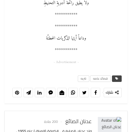
ولا يطيق رائحةَ أدويةِ التحنيطِ
***********
***********
وداعاً أيتها الذكريات المحطنّة
***********
- Advertisement -
قصائد عامه
نثريه
شارك
عدنان الصائغ
200 مادة
ولد عدنان الصايغ في الكوفة (العراق) عام 1955 ،