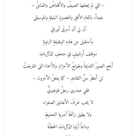
– التي لم يجففها الصيفُ والأقفاصُ والقنابلُ –
بعيداً، باتجاهِ الأفقِ والغصونِ البليلةِ والموسيقى
آن لي أن أحرقَ أوراقي
وأستقيل من هذهِ الوظيفةِ الرتيبةِ
موظف أرشيفٍ في متحفِ الذكرياتِ
أجمع الصورَ القديمةَ وطوابعَ الأحزانِ والأسماءَ التي انقرضتْ
لن أنتظرَ سنَّ التقاعدِ – كما يفعلُ الآخرون –
ففي صدري رجلٌ فوضويٌّ
لا يحب غرفَ الأضابيرِ الصفراء
ولا يطيق رائحةَ أدويةِ التحنيطِ
وداعاً أيتها الذكريات المحطنّة