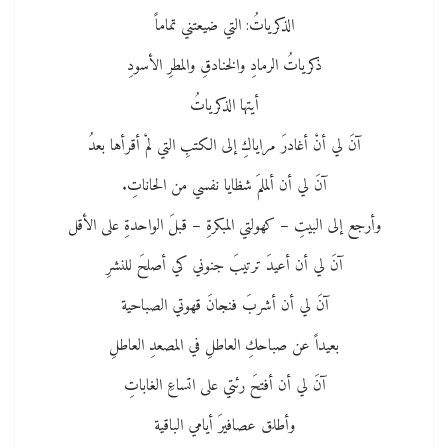
الذكرياتُ: التي ضيعتني تماماً
ذكرياتُ الرمادِ والخنادقِ والمطرِ الأسودِ
أيتها الذكرياتُ
آنَ لي أنْ أغادرَ مراياكِ إلى الكتبِ التي لمْ أقرأها بعدُ
آنَ لي أن ألملمَ شظايا نفسي من الحاناتِ.
وأرجع إلى البيتِ – كهولتي المبكرةِ – قبلَ الواحدةِ على الأقل
آنَ لي أن أعيدَ ترتيبَ جنوني كي أصلحَ للنشرِ
آنَ لي أن أشربَ فنجانَ قهوتي الصباحية
بعيداً عن صباحكِ العاطلِ في المصعدِ العاطلِ
آنَ لي أن أفتحَ رئتي على اتساعِ الغاباتِ
وأطلق عصافيرَ أيامي الباقية