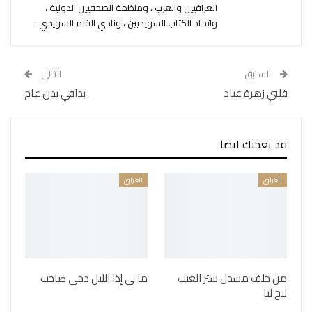
العراقيين والعرب ، ومنظمة الصحفيين الدولية ،
واتحاد الكتاب السويديين ، ونادي القلم السويدي.
السابق
التالي
قلبي زهرة عباد
بدافي بدن عاج
قد يعجبك ايضا
العراق
العراق
من خلف مسدل ستر الغيب
ما لي إذا الليل دجى صاحب
لاح لنا