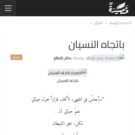
الصفحة الرئيسية
العراق
باتجاه النسيان
العراق
بواسطة
عدنان الصائغ
باتجاه النسيان
“سأجلسُ في المقهى، لأتخذ، قراراً حولَ حياتي
نعمْ حياتي أنا…
لكن، بحق الشيطان