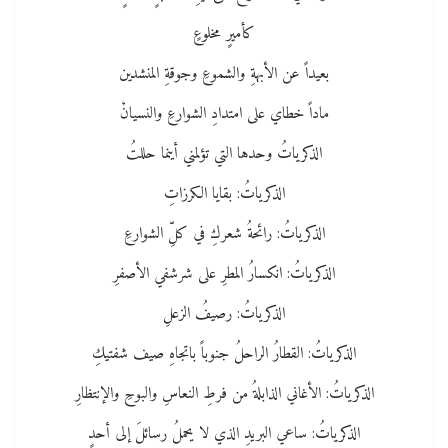
كأميرٍ مخلوعٍ
بعيداً عن الأبهةِ والشموعِ وجوقةِ المنشدين
ماداً خطاي على امتدادِ الشوارعِ والنسيانْ
الذكرياتُ وحدها التي تؤلمني أينما حللتُ
الذكرياتُ: بقايا الكرزاتِ
الذكرياتُ: رائحةُ شعركِ في كلِّ الشوارعِ
الذكرياتُ: انكسارُ المطرِ على شرشفي الأصفرِ
الذكرياتُ: رصيفُ الزعلِ
الذكرياتُ: القطارُ الراحلُ جنوباً باتجاهِ صيف شفتيكِ
الذكرياتُ: الأغاني الذابلةُ من فرطِ النعاسِ والبوحِ والإنتظارِ
الذكرياتُ: ساعي البريدِ الذي لا يحملُ رسائلَ إلى أحدٍ