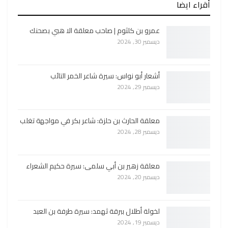
أقراء ايضا
عمرو بن كلثوم | صاحب معلقة الا هبي بصحنك
ديسمبر 30, 2024
أشعار أبو نواس: سيرة شاعر الخمر التائب
ديسمبر 29, 2024
معلقة الحارث بن حلزة: شاعر بكر في مواجهة تغلب
ديسمبر 28, 2024
معلقة زهير بن أبي سلمى: سيرة حكيم الشعراء
ديسمبر 20, 2024
لخولة أطلال ببرقة ثهمد: سيرة طرفة بن العبد
ديسمبر 19, 2024