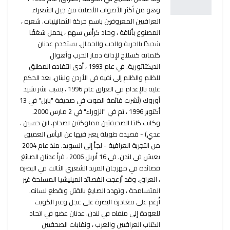
وهو من أكثر الأصوات الأصلية من جيل الشعراء
العراقيين المعروفين باسم حركة الثمانينيات. شعره ،
المصنوع بأناقة ، وحاد كرأس سهم ، يحمل شغفًا
شديدًا بالحرية والحب والجمال. يستخدم عدنان
كلماته كسلاح لإدانة دمار الحرب وأهوال
الديكتاتورية. في عام 1993 ، أدى انتقاده المطلق
للظلم والظلم إلى نفيه في الأردن ولبنان. بعد الحكم
عليه بالإعدام في العراق عام 1996 ، بسبب نشر نشيد
أوروك (نُشرت قائمة الموت في صحيفة "بابل" في 13
أكتوبر 1996 ، ثم في "الزوراء" في 2 مارس 2000.
وكانت كلتا الصحيفتين مملوكتين لصدام. ابن حسين ،
عدي) - قصيدة طويلة يعبر فيها عن اليأس العميق
من التجربة العراقية - لجأ إلى السويد. منذ عام 2004
يعيش في لندن. في 16 أبريل 2006 ، قرأ عدنان الصائغ
قصائده في مهرجان المربد الشعري الثالث في البصرة
، العراق. وقد أزعجت القصائد الميليشيا المسلحة غير
المتسامحة ، وتهدد الصايغ بالقتل وبقطع لسانه.
أُرغم على مغادرة البصرة على عجل وعبر الكويت
للعودة إلى منفاه في لندن. عدنان عضو في اتحاد
الكتاب العراقيين والعرب ، ونقابات الصحفيين