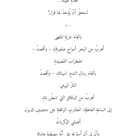
أهذهِ حياة…
تستحقُ أنْ يُؤخذَ لها قرار”
….
باتجاهِ عزلةِ المقهى
أهربُ من البحر: أمواجِ ضفيرتِكِ – وأقصدُ –
اضطرابَ القصيدةِ
باتجاهِ رمالِ الندمِ: نسيانكِ – وأقصدُ
النثرَ اليومي
أهربُ من الدقائقِ التي تنبضُ بكِ
إلى الساعةِ العاطلةِ، العقاربِ الواقفةِ على منتصفِ الذبول
أتعبتني الذكرياتُ
وآنَ لي أن أستريحَ على أيّةِ مصطبةٍ هادئةٍ