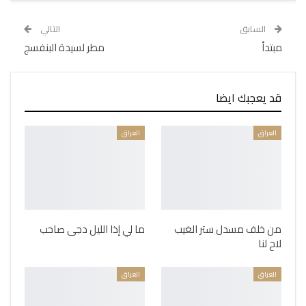
السابق
التالي
مبتدأ
مطر لسيدة البنفسج
قد يعجبك ايضا
العراق
العراق
من خلف مسدل ستر الغيب
ما لي إذا الليل دجى صاحب
لاح لنا
العراق
العراق