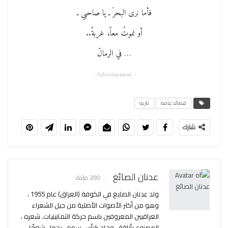
فأما نرى البحرَ ـ يا صاحبي ـ
أو نموتُ معاً، غربةً..
… في الرمالْ
- Advertisement -
قصائد عامه
نثريه
شارك
عدنان الصائغ
200 مادة
ولد عدنان الصايغ في الكوفة (العراق) عام 1955 ،
وهو من أكثر الأصوات الأصلية من جيل الشعراء
العراقيين المعروفين باسم حركة الثمانينيات. شعره ،
المصنوع بأناقة ، وحاد كرأس سهم ، يحمل شغفًا