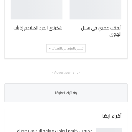
أنفقت عمري في سبيل
شكرتني الجرد الصلادم إذ رأت
الهوى
تحميل المزيد من القصائد
- Advertisement -
اترك تعليقا
أقراء ايضا
عمرو بن كلثوم | صاحب معلقة الا هبي بصحنك