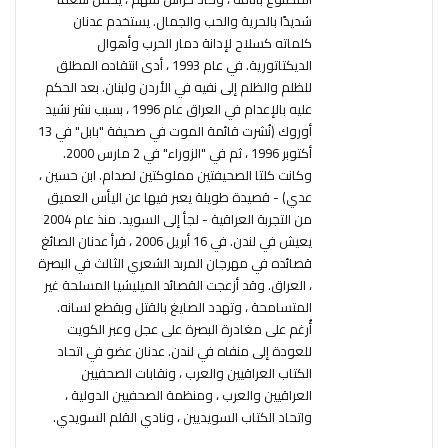
شديدًا بالحرية والحب والجمال. يستخدم عدنان
كلماته كسلاح لإدانة دمار الحرب وأهوال
الديكتاتورية. في عام 1993 ، أدى انتقاده المطلق
للظلم والظلم إلى نفيه في الأردن ولبنان. بعد الحكم
عليه بالإعدام في العراق عام 1996 ، بسبب نشر نشيد
أوروك (نُشرت قائمة الموت في صحيفة "بابل" في 13
أكتوبر 1996 ، ثم في "الزوراء" في 2 مارس 2000.
وكانت كلتا الصحيفتين مملوكتين لصدام. ابن حسين ،
عدي) - قصيدة طويلة يعبر فيها عن اليأس العميق
من التجربة العراقية - لجأ إلى السويد. منذ عام 2004
يعيش في لندن. في 16 أبريل 2006 ، قرأ عدنان الصائغ
قصائده في مهرجان المربد الشعري الثالث في البصرة
، العراق. وقد أزعجت القصائد الميليشيا المسلحة غير
المتسامحة ، وتهدد الصايغ بالقتل وبقطع لسانه.
أُرغم على مغادرة البصرة على عجل وعبر الكويت
للعودة إلى منفاه في لندن. عدنان عضو في اتحاد
الكتاب العراقيين والعرب ، ونقابات الصحفيين
العراقيين والعرب ، ومنظمة الصحفيين الدولية ،
واتحاد الكتاب السويديين ، ونادي القلم السويدي.