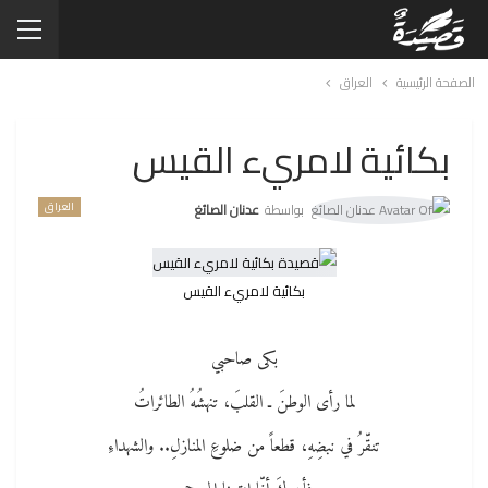
الصفحة الرئيسية
العراق
بكائية لامريء القيس
العراق
بواسطة
عدنان الصائغ
بكائية لامريء القيس
بكى صاحبي
لما رأى الوطنَ ـ القلبَ، تنهشُهُ الطائراتُ
تنقّرُ في نبضِهِ، قطعاً من ضلوعِ المنازلِ.. والشهداءِ