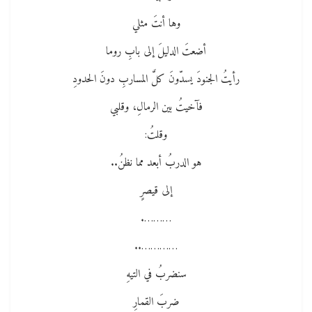
وها أنتَ مثلي
أضعتَ الدليلَ إلى بابِ روما
رأيتُ الجنودَ يسدّونَ كلَّ المساربِ دونَ الحدودِ
فآخيتُ بين الرمالِ، وقلبي
وقلتُ:
هو الدربُ أبعد مما نظنُ..
إلى قيصرٍ
……….
…………..
سنضربُ في التيهِ
ضربَ القمارِ