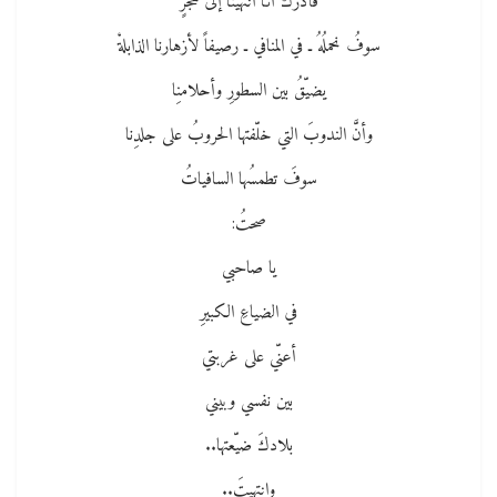
فأدركَ أنّا انتهينا إلى حجرٍ
سوفُ نحملُهُ ـ في المنافي ـ رصيفاً لأزهارنا الذابلةْ
يضيّقُ بين السطورِ وأحلامنِا
وأنَّ الندوبَ التي خلّفتها الحروبُ على جلدِنا
سوفَ تطمسُها السافياتُ
صحتُ:
يا صاحبي
في الضياعِ الكبيرِ
أعنّي على غربتي
بين نفسي وبيني
بلادكَ ضيّعتها..
وانتهيتَ..