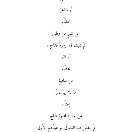
أو شاعرْ
بحثاً..
عن شبرٍ من وطني
لمْ تنبتْ فيه زهرةُ قداحٍ..
أو ثائرْ
بحثاً..
عن ساقيةٍ
ما مرَّ بها عابرْ
بحثاً..
عن جذعِ شجيرةِ تفاحٍ
لمْ ينقشْ فيها العشاقُ مواعيدَهم الأولى