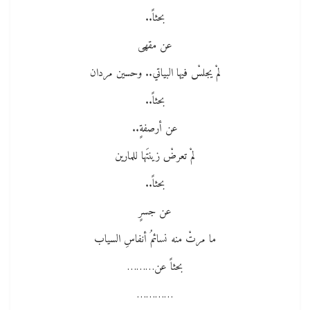
بحثاً..
عن مقهى
لمْ يجلسْ فيها البياتي.. وحسين مردان
بحثاً..
عن أرصفةٍ..
لمْ تعرضْ زينتَها للمارين
بحثاً..
عن جسرٍ
ما مرتْ منه نسائمُ أنفاسِ السياب
بحثاً عن………
…………