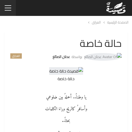
الصفحة الرئيسية
العراق
حالة خاصة
العراق
بواسطة
عدنان الصائغ
حالة خاصة
يا وطناً.. أحملهُ بين ضلوعي
وأسافرُ كالريحِ وراءَ الكلمات
بحثاً..