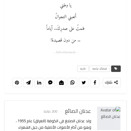
يا وطني
أتعبني التجوالُ
فنمتُ على صدرِكَ.. أياماً
.. من دون قصيدة!
- Advertisement -
قصائد عامه
نثريه
شارك
عدنان الصائغ
200 مادة
ولد عدنان الصايغ في الكوفة (العراق) عام 1955 ،
وهو من أكثر الأصوات الأصلية من جيل الشعراء