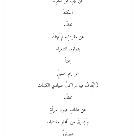
عن بيتٍ من شِعرٍ..
أسكنهُ
بحثاً..
عن مفردةٍ.. لمْ تُهتكْ
بدواوين الشعراء
بحثاً
عن بحرٍ منسيٍّ
لمْ تَجْدِفْ فيه مراكبُ صيادي الكلمات
بحثاً..
عن غاباتِ عيونِ امرأةٍ
لمْ يسرقْ من أشجارِ مفاتنها..
عصفورٌ