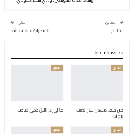
واتحاد الكتاب السويديين ، ونادي القلم السويدي.
السابق
التالي
القادم
القطارات تتشابه دائما
قد يعجبك ايضا
العراق
العراق
من خلف مسدل ستر الغيب
ما لي إذا الليل دجى صاحب
لاح لنا
العراق
العراق