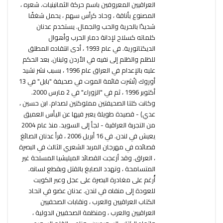
العراقيين المعروفين باسم حركة الثمانينيات. شعره ،
المصنوع بأناقة ، وحاد كرأس سهم ، يحمل شغفًا
شديدًا بالحرية والحب والجمال. يستخدم عدنان
كلماته كسلاح لإدانة دمار الحرب وأهوال
الديكتاتورية. في عام 1993 ، أدى انتقاده المطلق
للظلم والظلم إلى نفيه في الأردن ولبنان. بعد الحكم
عليه بالإعدام في العراق عام 1996 ، بسبب نشر نشيد
أوروك (نُشرت قائمة الموت في صحيفة "بابل" في 13
أكتوبر 1996 ، ثم في "الزوراء" في 2 مارس 2000.
وكانت كلتا الصحيفتين مملوكتين لصدام. ابن حسين ،
عدي) - قصيدة طويلة يعبر فيها عن اليأس العميق
من التجربة العراقية - لجأ إلى السويد. منذ عام 2004
يعيش في لندن. في 16 أبريل 2006 ، قرأ عدنان الصائغ
قصائده في مهرجان المربد الشعري الثالث في البصرة
، العراق. وقد أزعجت القصائد الميليشيا المسلحة غير
المتسامحة ، وتهدد الصايغ بالقتل وبقطع لسانه.
أُرغم على مغادرة البصرة على عجل وعبر الكويت
للعودة إلى منفاه في لندن. عدنان عضو في اتحاد
الكتاب العراقيين والعرب ، ونقابات الصحفيين
العراقيين والعرب ، ومنظمة الصحفيين الدولية ،