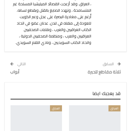
، العراق. وقد أزعجت القصائد الميليشيا المسلحة غير
المتسامحة ، وتهدد الصايغ بالقتل وبقطع لسانه.
أُرغم على مغادرة البصرة على عجل وعبر الكويت
للعودة إلى منفاه في لندن. عدنان عضو في اتحاد
الكتاب العراقيين والعرب ، ونقابات الصحفيين
العراقيين والعرب ، ومنظمة الصحفيين الدولية ،
واتحاد الكتاب السويديين ، ونادي القلم السويدي.
السابق
التالي
ثلاثة مقاطع للحيرة
أبواب
قد يعجبك ايضا
العراق
العراق