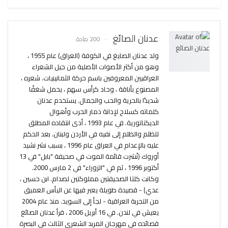
عدنان الصائغ
200 مادة
ولد عدنان الصايغ في الكوفة (العراق) عام 1955 ،
وهو من أكثر الأصوات الأصلية من جيل الشعراء
العراقيين المعروفين باسم حركة الثمانينيات. شعره ،
المصنوع بأناقة ، وحاد كرأس سهم ، يحمل شغفًا
شديدًا بالحرية والحب والجمال. يستخدم عدنان
كلماته كسلاح لإدانة دمار الحرب وأهوال
الديكتاتورية. في عام 1993 ، أدى انتقاده المطلق
للظلم والظلم إلى نفيه في الأردن ولبنان. بعد الحكم
عليه بالإعدام في العراق عام 1996 ، بسبب نشر نشيد
أوروك (نُشرت قائمة الموت في صحيفة "بابل" في 13
أكتوبر 1996 ، ثم في "الزوراء" في 2 مارس 2000.
وكانت كلتا الصحيفتين مملوكتين لصدام. ابن حسين ،
عدي) - قصيدة طويلة يعبر فيها عن اليأس العميق
من التجربة العراقية - لجأ إلى السويد. منذ عام 2004
يعيش في لندن. في 16 أبريل 2006 ، قرأ عدنان الصائغ
قصائده في مهرجان المربد الشعري الثالث في البصرة