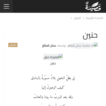
الصفحة الرئيسية
العراق
حنين
العراق
بواسطة
عدنان الصائغ
حنين
لي بظلِّ النخيلِ بلادٌ مسوّرةٌ بالبنادق
كيف الوصولُ إليها
وقد بعد الدربُ ما بيننا والعتابْ