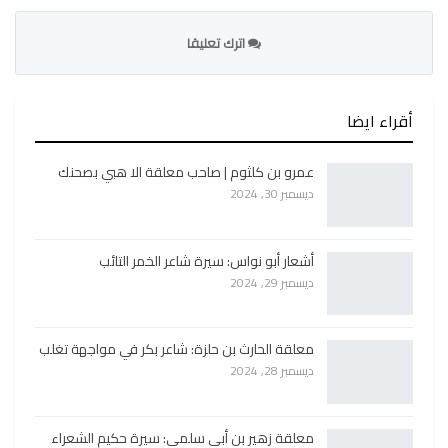
اترك تعليقا
أقراء ايضا
عمرو بن كلثوم | صاحب معلقة الا هبي بصحنك
ديسمبر 30, 2024
أشعار أبو نواس: سيرة شاعر الخمر التائب
ديسمبر 29, 2024
معلقة الحارث بن حلزة: شاعر بكر في مواجهة تغلب
ديسمبر 28, 2024
معلقة زهير بن أبي سلمى: سيرة حكيم الشعراء