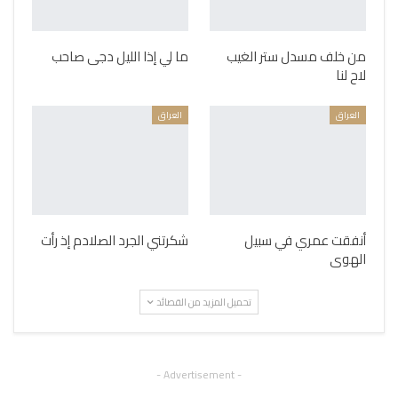
من خلف مسدل ستر الغيب
ما لي إذا الليل دجى صاحب
لاح لنا
العراق
العراق
أنفقت عمري في سبيل
شكرتني الجرد الصلادم إذ رأت
الهوى
تحميل المزيد من القصائد
- Advertisement -