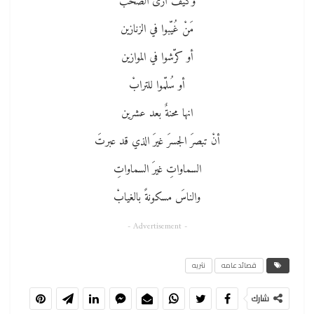
وكيف أرى الصحبَ
مَنْ غُيّبوا في الزنازين
أو كرّشوا في الموازين
أو سُلّموا للترابْ
انها محنةٌ بعد عشرين
أنْ تبصرَ الجسرَ غيرَ الذي قد عبرتَ
السماواتِ غيرَ السماواتِ
والناسَ مسكونةً بالغيابْ
- Advertisement -
قصائد عامه
نثريه
شارك