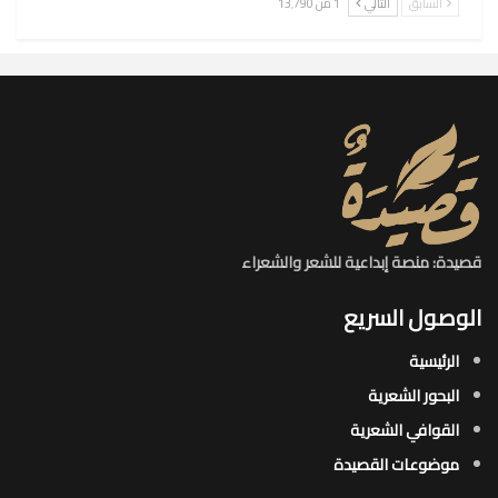
السابق
التالي
1 من 13٬790
قصيدة: منصة إبداعية للشعر والشعراء
الوصول السريع
الرئيسية
البحور الشعرية​
القوافي الشعرية​
موضوعات القصيدة​