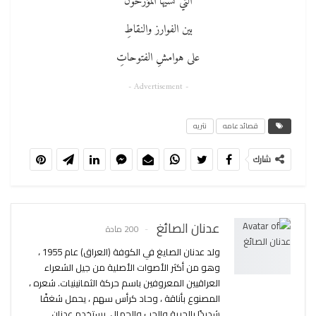
التي نسيها المؤرخون
بين الفوارز والنقاطِ
على هوامشِ الفتوحاتِ
- Advertisement -
قصائد عامه
نثريه
شارك
عدنان الصائغ
200 مادة
ولد عدنان الصايغ في الكوفة (العراق) عام 1955 ،
وهو من أكثر الأصوات الأصلية من جيل الشعراء
العراقيين المعروفين باسم حركة الثمانينيات. شعره ،
المصنوع بأناقة ، وحاد كرأس سهم ، يحمل شغفًا
شديدًا بالحرية والحب والجمال. يستخدم عدنان