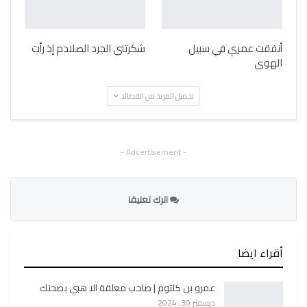
أنفقت عمري في سبيل
شكرتني الجرد الصلادم إذ رأت
الهوى
تحميل المزيد من القصائد
- Advertisement -
اترك تعليقا
أقراء ايضا
عمرو بن كلثوم | صاحب معلقة الا هبي بصحنك
ديسمبر 30, 2024