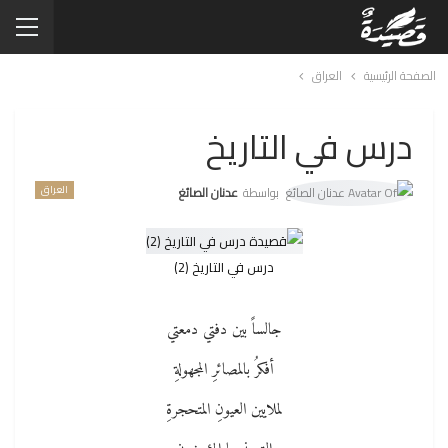
الصفحة الرئيسية
العراق
درس في التاريخ
العراق
بواسطة
عدنان الصائغ
درس في التاريخ (2)
جالساً بين دفتي دمعتي
أفكرُ بالمصائرِ المجهولةِ
لملايين العيونِ المتحجرةِ