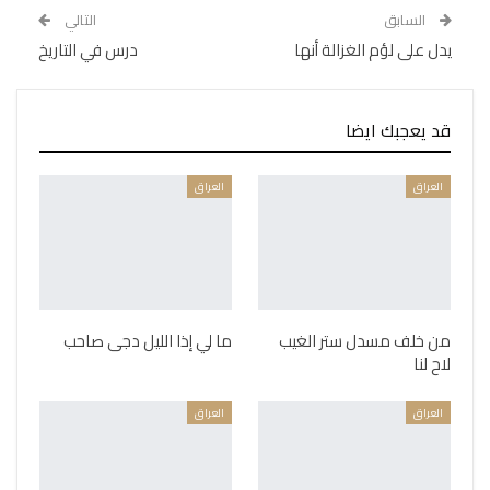
السابق
التالي
يدل على لؤم الغزالة أنها
درس في التاريخ
قد يعجبك ايضا
العراق
العراق
من خلف مسدل ستر الغيب
ما لي إذا الليل دجى صاحب
لاح لنا
العراق
العراق