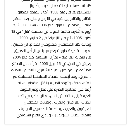
كلماته كسلاح لإدانة دمار الحرب وأهوال
الديكتاتورية. في عام 1993 ، أدى انتقاده المطلق
للظلم والظلم إلى نفيه في الأردن ولبنان. بعد الحكم
عليه بالإعدام في العراق عام 1996 ، بسبب نشر نشيد
أوروك (نُشرت قائمة الموت في صحيفة "بابل" في 13
أكتوبر 1996 ، ثم في "الزوراء" في 2 مارس 2000.
وكانت كلتا الصحيفتين مملوكتين لصدام. ابن حسين ،
عدي) - قصيدة طويلة يعبر فيها عن اليأس العميق
من التجربة العراقية - لجأ إلى السويد. منذ عام 2004
يعيش في لندن. في 16 أبريل 2006 ، قرأ عدنان الصائغ
قصائده في مهرجان المربد الشعري الثالث في البصرة
، العراق. وقد أزعجت القصائد الميليشيا المسلحة غير
المتسامحة ، وتهدد الصايغ بالقتل وبقطع لسانه.
أُرغم على مغادرة البصرة على عجل وعبر الكويت
للعودة إلى منفاه في لندن. عدنان عضو في اتحاد
الكتاب العراقيين والعرب ، ونقابات الصحفيين
العراقيين والعرب ، ومنظمة الصحفيين الدولية ،
واتحاد الكتاب السويديين ، ونادي القلم السويدي.