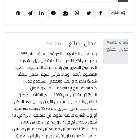
شارك
عدنان الصائغ
200 مادة
ولد عدنان الصايغ في الكوفة (العراق) عام 1955 ،
وهو من أكثر الأصوات الأصلية من جيل الشعراء
العراقيين المعروفين باسم حركة الثمانينيات. شعره ،
المصنوع بأناقة ، وحاد كرأس سهم ، يحمل شغفًا
شديدًا بالحرية والحب والجمال. يستخدم عدنان
كلماته كسلاح لإدانة دمار الحرب وأهوال
الديكتاتورية. في عام 1993 ، أدى انتقاده المطلق
للظلم والظلم إلى نفيه في الأردن ولبنان. بعد الحكم
عليه بالإعدام في العراق عام 1996 ، بسبب نشر نشيد
أوروك (نُشرت قائمة الموت في صحيفة "بابل" في 13
أكتوبر 1996 ، ثم في "الزوراء" في 2 مارس 2000.
وكانت كلتا الصحيفتين مملوكتين لصدام. ابن حسين ،
عدي) - قصيدة طويلة يعبر فيها عن اليأس العميق