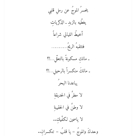
ينحسرُ الموجُ عن رملِ قلبي
يغطّيه بالزبدِ ـ الذكرياتِ
أخيطُ الليالي شراعاً
فتثقبهُ الريحُ…………
ـ مالكِ مسكونةً بالتعلّلِ…!؟
ـ مالكَ منكسراً بالرحيلِ…!؟
يباعدنا البحرُ
لا مطرٌ في الحديقةِ
لا وطنٌ في الحقيبةِ
لا ياسمين لكفّيكِ..
وحدكَ والموجُ – يا قلبُ – تنكسرانِ..