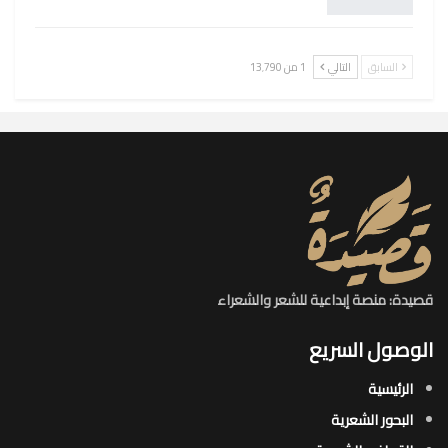
السابق
التالي
1 من 13٬790
قصيدة: منصة إبداعية للشعر والشعراء
الوصول السريع
الرئيسية
البحور الشعرية​