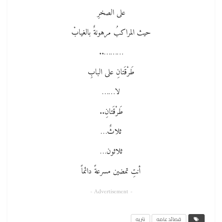
على الصخرِ
حيث المراكبُ مرهونةٌ بالغيابْ
………..
طَرْقَتانِ على البابِ
لا……
طَرْقَتانِ..
ثلاثٌ…
ثلاثون…
أنتِ تمضين مسرعةً دائماً
- Advertisement -
قصائد عامه
نثريه