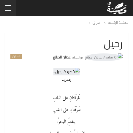
الصفحة الرئيسية
العراق
رحيل
العراق
بواسطة
عدنان الصائغ
رحيل..
طَرْقَتانِ على البابِ
طَرْقَتانِ على القلبِ
ينفتحُ البحرُ: