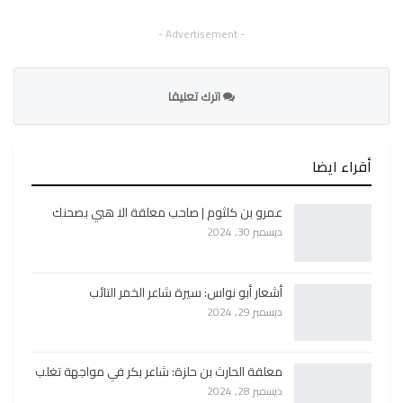
- Advertisement -
اترك تعليقا
أقراء ايضا
عمرو بن كلثوم | صاحب معلقة الا هبي بصحنك
ديسمبر 30, 2024
أشعار أبو نواس: سيرة شاعر الخمر التائب
ديسمبر 29, 2024
معلقة الحارث بن حلزة: شاعر بكر في مواجهة تغلب
ديسمبر 28, 2024