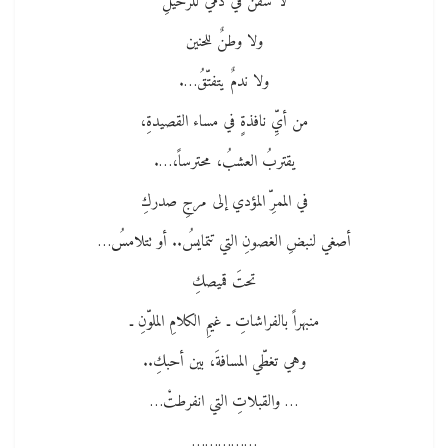
لا سفنٌ في دمي للرحيلِ
ولا وطنٌ للحنين
ولا ندمٌ يتفتّقُ….
من أيِّ نافذةٍ في مساء القصيدةِ،
يقتربُ العشبُ، محترساً،….
في الممرِّ المؤدي إلى مرجِ صدركِ
أصغي لنبضِ الغصونِ التي تتمايسُ.. أو تتلامسُ…
تحتَ قميصكِ
منبهراً بالفراشاتِ ـ غيمِ الكلامِ الملوّنِ ـ
وهي تغطّي المسافةَ، بين أحبكِ..
… والقبلاتِ التي انفرطتْ…
……………