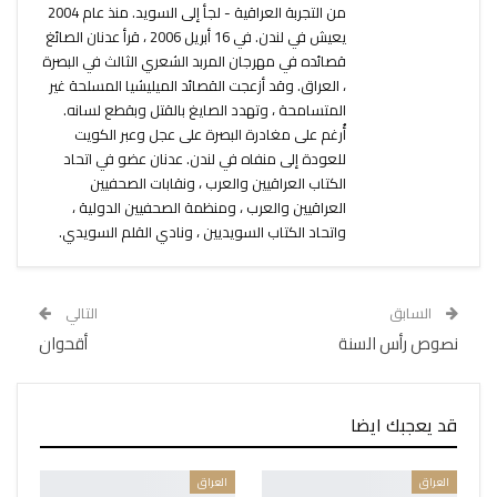
من التجربة العراقية - لجأ إلى السويد. منذ عام 2004
يعيش في لندن. في 16 أبريل 2006 ، قرأ عدنان الصائغ
قصائده في مهرجان المربد الشعري الثالث في البصرة
، العراق. وقد أزعجت القصائد الميليشيا المسلحة غير
المتسامحة ، وتهدد الصايغ بالقتل وبقطع لسانه.
أُرغم على مغادرة البصرة على عجل وعبر الكويت
للعودة إلى منفاه في لندن. عدنان عضو في اتحاد
الكتاب العراقيين والعرب ، ونقابات الصحفيين
العراقيين والعرب ، ومنظمة الصحفيين الدولية ،
واتحاد الكتاب السويديين ، ونادي القلم السويدي.
السابق
التالي
نصوص رأس السنة
أقحوان
قد يعجبك ايضا
العراق
العراق