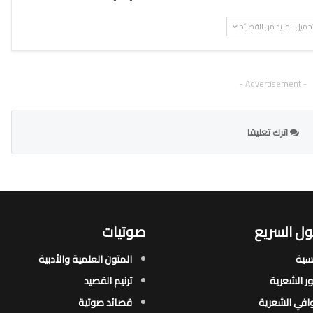
حميل المزيد من القصائد
- Advertisement -
اترك تعليقا
ل السريع
صوتيات
يسية
المتون العلمية والأدبية
ور الشعرية​
ترنيم القصيد
افي الشعرية​
قصائد صوتية