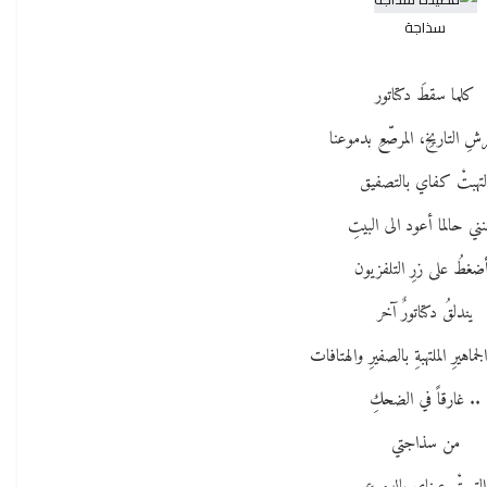
سذاجة
كلما سقطَ دكتاتور
 التاريخِ، المرصّعِ بدموعنا
لتهبتْ كفاي بالتصفيق
ني حالما أعود الى البيتِ
ضغطُ على زرِ التلفزيون
يندلقُ دكتاتورٌ آخر
جماهيرِ الملتهبةِ بالصفيرِ والهتافات
.. غارقاً في الضحكِ
من سذاجتي