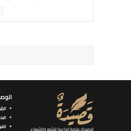
ت
الوصو
الرئ
البح
القو
قصيدة: منصة إبداعية للشعر والشعراء