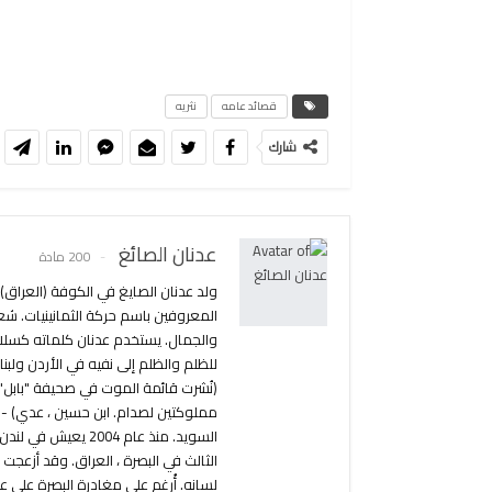
قصائد عامه
نثريه
شارك
عدنان الصائغ
200 مادة
المعروفين باسم حركة الثمانينيات. شع
مملوكتين لصدام. ابن حسين ، عدي) - ق
الثالث في البصرة ، العراق. وقد أزعجت
لسانه. أُرغم على مغادرة البصرة على 