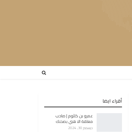
أقراء ايضا
عمرو بن كلثوم | صاحب
معلقة الا هبي بصحنك
ديسمبر 30, 2024