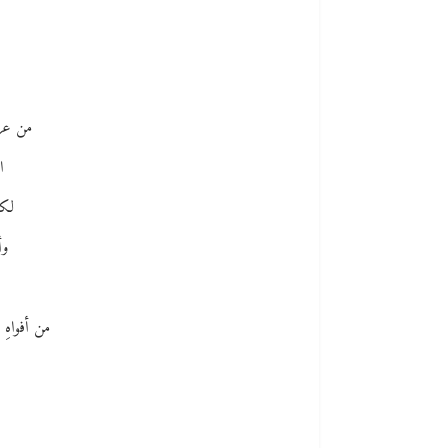
من عرشِ
ا
لكن
وأ
من أفواهِ ال