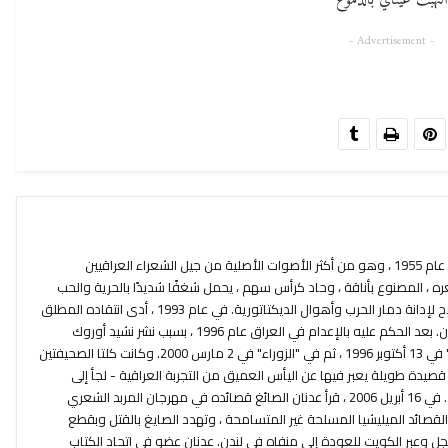
التهبتْ عيناي بالدموع
- Advertisement -
ولد عدنان الصايغ في الكوفة (العراق) عام 1955 ، وهو من أكثر الأصوات الأصلية من جيل الشعراء العراقيين
ره ، المصنوع بأناقة ، وحاد كرأس سهم ، يحمل شغفًا شديدًا بالحرية والحب
والجمال. يستخدم عدنان كلماته كسلاح لإدانة دمار الحرب وأهوال الديكتاتورية. في عام 1993 ، أدى انتقاده المطلق
للظلم والظلم إلى نفيه في الأردن ولبنان. بعد الحكم عليه بالإعدام في العراق عام 1996 ، بسبب نشر نشيد أوروك
(نُشرت قائمة الموت في صحيفة "بابل" في 13 أكتوبر 1996 ، ثم في "الزوراء" في 2 مارس 2000. وكانت كلتا الصحيفتين
صيدة طويلة يعبر فيها عن اليأس العميق من التجربة العراقية - لجأ إلى
السويد. منذ عام 2004 يعيش في لندن. في 16 أبريل 2006 ، قرأ عدنان الصائغ قصائده في مهرجان المربد الشعري
 القصائد الميليشيا المسلحة غير المتسامحة ، وتهدد الصايغ بالقتل وبقطع
عجل وعبر الكويت للعودة إلى منفاه في لندن. عدنان عضو في اتحاد الكتاب