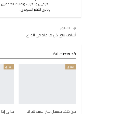
العراقيين والعرب ، ونقابات الصحفيين 
ونادي القلم السويدي.
السابق
أصاحب بيتي كل ما قام في الورى
قد يعجبك ايضا
العراق
العراق
من خلف مسدل ستر الغيب لاح لنا
ما لي إذا