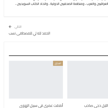
العراقيين والعرب ، ومنظمة الصحفيين الدولية ، واتحاد الكتاب السويديين ،
التالي
الحمد لله لي للمصطفى نسب
العراق
 الليل دجى صاحب
أنفقت عمري في سبيل الهوى