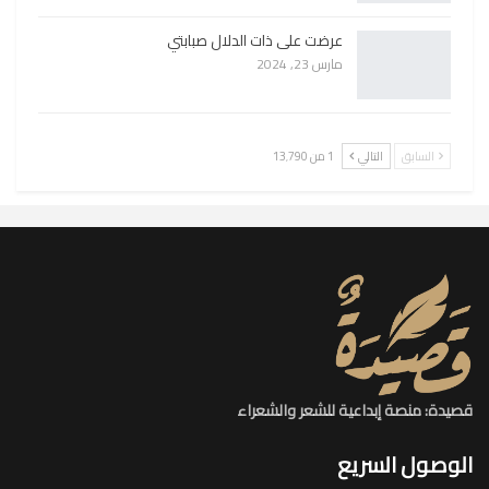
عرضت على ذات الدلال صبابتي
مارس 23, 2024
السابق
التالي
1 من 13٬790
قصيدة: منصة إبداعية للشعر والشعراء
الوصول السريع