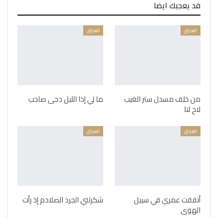
قد يعجبك ايضا
العراق
العراق
من خلف مسدل ستر الغيب
ما لي إذا الليل دجى صاحب
لاح لنا
العراق
العراق
أنفقت عمري في سبيل
شكرتني الجرد الصلادم إذ رأت
الهوى