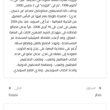
أكتوبر 1996 ، ثم في "الزوراء" في 2 مارس 2000.
وكانت كلتا الصحيفتين مملوكتين لصدام. ابن حسين ،
عدي) - قصيدة طويلة يعبر فيها عن اليأس العميق
من التجربة العراقية - لجأ إلى السويد. منذ عام 2004
يعيش في لندن. في 16 أبريل 2006 ، قرأ عدنان الصائغ
قصائده في مهرجان المربد الشعري الثالث في البصرة
، العراق. وقد أزعجت القصائد الميليشيا المسلحة غير
المتسامحة ، وتهدد الصايغ بالقتل وبقطع لسانه.
أُرغم على مغادرة البصرة على عجل وعبر الكويت
للعودة إلى منفاه في لندن. عدنان عضو في اتحاد
الكتاب العراقيين والعرب ، ونقابات الصحفيين
العراقيين والعرب ، ومنظمة الصحفيين الدولية ،
واتحاد الكتاب السويديين ، ونادي القلم السويدي.
السابق
التالي
مطر
نميمة