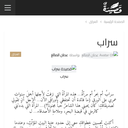
الصفحة الرئيسية
العراق
سراب
العراق
بواسطة
عدنان الصائغ
سراب
سرابٌ أم بحرٌ أم مرآةٌ… هذه المرأةُ التي نزفتُ لأجلها أجملَ سنواتِ
عمري على الورقِ (ما فائدة أن تحتفظي بأوراقي الآن… ألاجلِ أن تقولي
لصديقاتكِ: كان يحبني هذا الشاعرُ حباً مجنوناً؟)… المرأةُ التي بدّدتني
كالرملِ في قبضةِ البحرِ، وملامةِ الأصدقاء… ل
أكنتِ تحسبين خطواتكِ معي إلى حدود عتبةِ البيتِ المؤثّثِ، وعندما