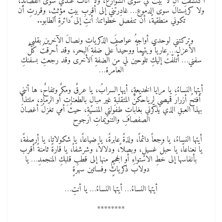
اكتشفتِ أنْ لا بيتَ لي سوى الشوارع، ولا أثاثَ عندي سوى القصائدِ،
ولا كريستالَ سوى الدموعِ… غادرتني إلى أقربِ بيتٍ مؤثثٍ، وقررتِ أن
تكوني منطقيةً، أن تنفصلَ خطواتنا: أنتِ إلى دائرةِ الطابو..
وتركتني لوحدي أواجهُ عواصفَ الذكرياتِ ونصالَ الآخرين بقلبي
الأعزلِ… عارياً ويتيماً ووحيداً على ضفةِ البحر، وقد أحرقتُ كلَّ
سفني… أتلفّتُ إليكِ تلوّحين لي من الضفةِ الأخرى وقد رجعتِ بسفنكِ
العامرة…
أيتها النساءُ، يا مرايا الخديعةِ، أيها السرابُ، يا عرقٌ ومكرٌ وتفاحٌ، ها أنني
أفتحُ أزرارَ قميصي لرياحكنَّ المتقلّبةِ غير مبالٍ بالطعناتِ أو الرمادِ، ملتذاً
بهذا العبقِ الذي يذكّرني بغاباتِ طفولتي المنسيةِ، حيثُ أمي تغزلُ أغصانَ
الصفصافِ والتنويماتِ ارجوح
أيتها النساءُ، يا وجعاً دائماً، ولذةً عابرةً، يا ضياعاً، يا شكولاتا، يا أرصفةً،
يا نعناعاً، يا حبلَ غسيلٍ، وبصلاً، ودلالاً، وشرشفاً، يا قارةً ثامنةً أقرب
بأنفاسها إلى خطِ الاستواءِ أو الجحيمِ منها إلى قطبِ قلبكِ المنجمدِ… يا
دولابَ ذكرياتٍ وفساتين سهرةٍ
أيتها النساءُ… أيتها النساءُ… يا أنتِ…
********