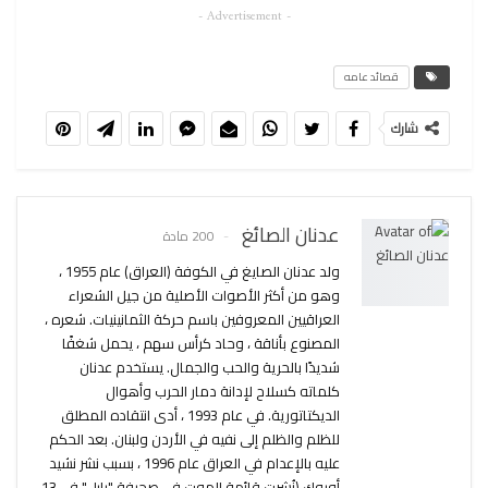
- Advertisement -
قصائد عامه
شارك
عدنان الصائغ
200 مادة
ولد عدنان الصايغ في الكوفة (العراق) عام 1955 ،
وهو من أكثر الأصوات الأصلية من جيل الشعراء
العراقيين المعروفين باسم حركة الثمانينيات. شعره ،
المصنوع بأناقة ، وحاد كرأس سهم ، يحمل شغفًا
شديدًا بالحرية والحب والجمال. يستخدم عدنان
كلماته كسلاح لإدانة دمار الحرب وأهوال
الديكتاتورية. في عام 1993 ، أدى انتقاده المطلق
للظلم والظلم إلى نفيه في الأردن ولبنان. بعد الحكم
عليه بالإعدام في العراق عام 1996 ، بسبب نشر نشيد
أوروك (نُشرت قائمة الموت في صحيفة "بابل" في 13