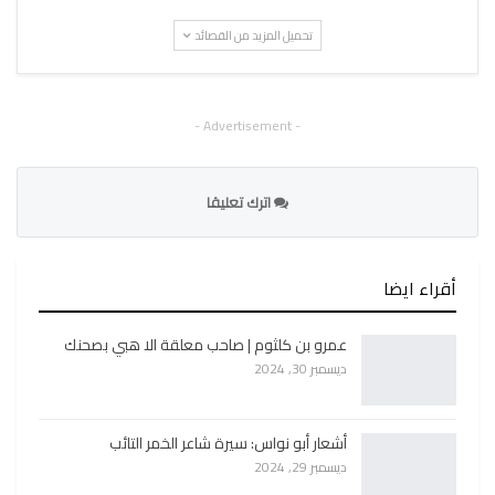
تحميل المزيد من القصائد
- Advertisement -
اترك تعليقا
أقراء ايضا
عمرو بن كلثوم | صاحب معلقة الا هبي بصحنك
ديسمبر 30, 2024
أشعار أبو نواس: سيرة شاعر الخمر التائب
ديسمبر 29, 2024