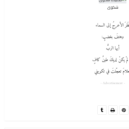
شكوى
َظَرَ الأعرجُ إلى السماء
وهتفَ بغضبٍ:
أيها الربُّ
 لمْ يكنْ لديكَ طينٌ كافٍ
لامَ تعجّلتَ في تكويني
- Advertisement -