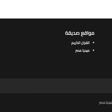
مواقع صديقة
القران الكريم
ميديا مصر
يديا مصر