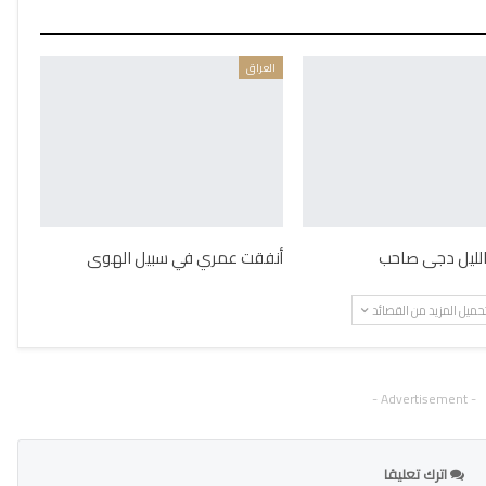
العراق
 الليل دجى صاحب
أنفقت عمري في سبيل الهوى
حميل المزيد من القصائد
- Advertisement -
اترك تعليقا