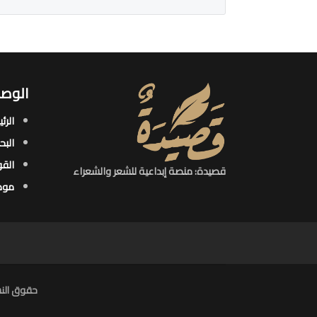
الوصو
الرئ
البح
القو
قصيدة: منصة إبداعية للشعر والشعراء
موض
حقوق النش