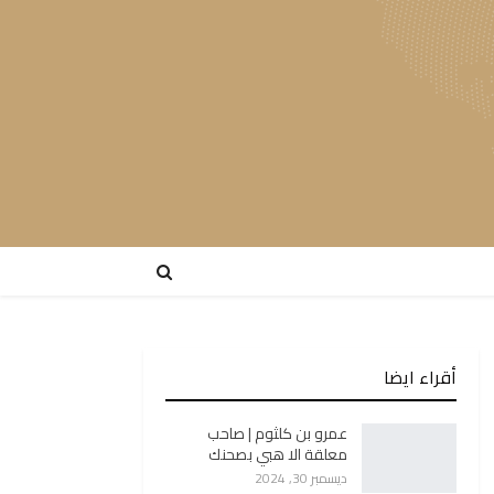
أقراء ايضا
عمرو بن كلثوم | صاحب
معلقة الا هبي بصحنك
ديسمبر 30, 2024