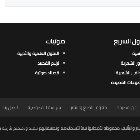
ل السريع
صوتيات
يسية
المتون العلمية والأدبية
ور الشعرية​
ترنيم القصيد
افي الشعرية​
قصائد صوتية
وعات القصيدة​
عن قصيدة
حقوق الطبع والنشر
سياسة الخصوصية
اتصل بنا
ر والتأليف محفوظه لأصحابها تبعاَ لأسماءهم وتصنيفاتهم
تنفيذ وتصميم شركة
م