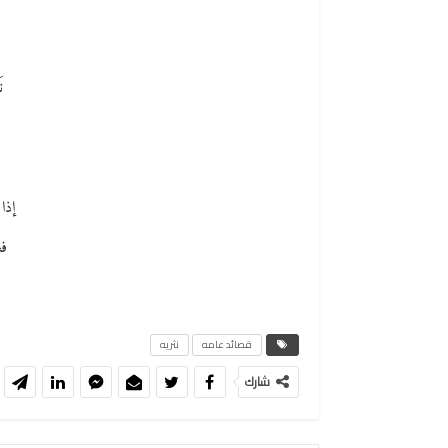
ن
إذا
فع
قصائد عامه
نثريه
شارك