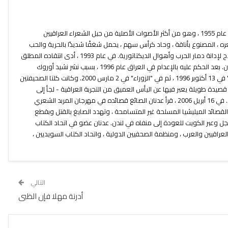
ولد عدنان الصايغ في الكوفة (العراق) عام 1955 ، وهو من أكثر الأصوات الأصلية من جيل الشعراء العراقيين
ره ، المصنوع بأناقة ، وحاد كرأس سهم ، يحمل شغفًا شديدًا بالحرية والحب
والجمال. يستخدم عدنان كلماته كسلاح لإدانة دمار الحرب وأهوال الديكتاتورية. في عام 1993 ، أدى انتقاده المطلق
للظلم والظلم إلى نفيه في الأردن ولبنان. بعد الحكم عليه بالإعدام في العراق عام 1996 ، بسبب نشر نشيد أوروك
(نُشرت قائمة الموت في صحيفة "بابل" في 13 أكتوبر 1996 ، ثم في "الزوراء" في 2 مارس 2000. وكانت كلتا الصحيفتين
صيدة طويلة يعبر فيها عن اليأس العميق من التجربة العراقية - لجأ إلى
السويد. منذ عام 2004 يعيش في لندن. في 16 أبريل 2006 ، قرأ عدنان الصائغ قصائده في مهرجان المربد الشعري
 القصائد الميليشيا المسلحة غير المتسامحة ، وتهدد الصايغ بالقتل وبقطع
عجل وعبر الكويت للعودة إلى منفاه في لندن. عدنان عضو في اتحاد الكتاب
العراقيين والعرب ، ومنظمة الصحفيين الدولية ، واتحاد الكتاب السويديين ،
التالي
أدرنة مهلا فإن الظبى