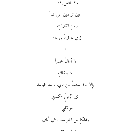
ماذا أفعلُ إذنْ…
– حين ترحلين عني غداً –
برمادِ الكلماتِ…
الذي تخلّفينهُ وراءكِ…
*
لا أملكُ خياراً
إلا ببقائكِ
وإلا ماذا ستجدُ من تأتي… بعد غيابكِ
غير كرسيٍّ مكسورٍ
هو قلبي…
ومملكةٍ من الخرابِ… هي أيامي