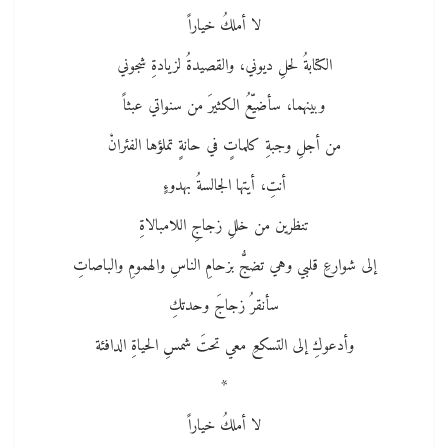
لا أملكُ خياراً
الكتابةُ لحلِ ديوني، والقصيدةُ لزيادةِ شجوني
وبينهما، سأضيّعُ الكثيرَ من سنواتي عبثاً
من أجلِ وجبةِ كلماتٍ في حانةٍ تملؤها الفئرانْ
أنتِ، أيتها الجالسةُ بهدوءٍ
تنظرين من خللِ زجاجِ اللامبالاةِ
إلى شوارعِ قلبي وهي تضجُّ بزحامِ الناسِ والهمومِ والباصاتِ
سأنقرُ زجاجَ وحدتكِ
وأدعوكِ إلى التسكعِ معي تحتَ شمسِ الحياةِ الدافئة
*
لا أملكُ خياراً