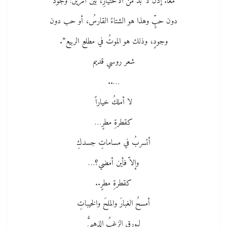
معاً. إذنْ لا بدَّ من الاختيارِ، بين أمرين: وجود
دون حبٍّ وهذا هو الشتاءُ القارسُ، أو حب دون
وجودٍ، وذلك هو الموتُ في مطلعِ الربيع”.
شعر روسي قديم
…..
لا أملكُ خياراً
كقطرةِ مطرٍ…
أتسربُ في مساماتِ جسدكِ
وإلاّ فأين أمضي؟…
كقطرةِ مطرٍ..
أمسحُ الغبارَ والملحَ والخيباتِ
ليورق الزغبُ الذهبيُّ