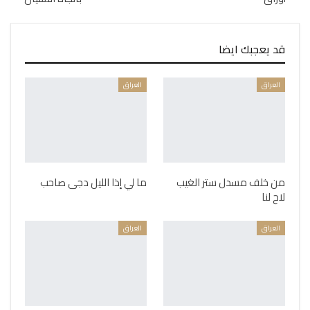
قد يعجبك ايضا
العراق
العراق
من خلف مسدل ستر الغيب
ما لي إذا الليل دجى صاحب
لاح لنا
العراق
العراق