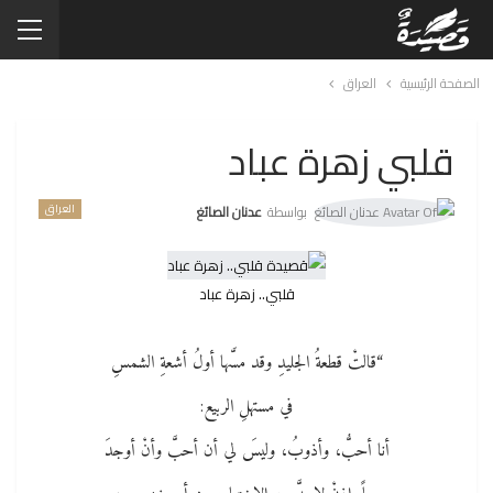
الصفحة الرئيسية
العراق
قلبي زهرة عباد
العراق
بواسطة
عدنان الصائغ
قلبي.. زهرة عباد
“قالتْ قطعةُ الجليدِ وقد مسَّها أولُ أشعةِ الشمسِ
في مستهلِ الربيع:
أنا أحبُّ، وأذوبُ، وليسَ لي أن أحبَّ وأنْ أوجدَ