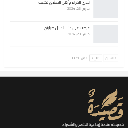
تبدي الغرام وأهل العشق تكتمه
مارس 23, 2024
عرضت على ذات الدلال صبابتي
مارس 23, 2024
السابق
التالي
1 من 13٬790
قصيدة: منصة إبداعية للشعر والشعراء