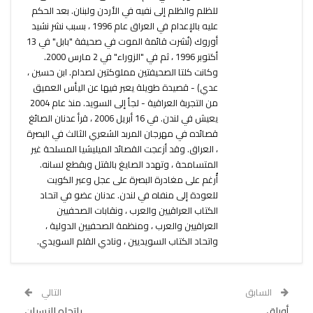
للظلم والظلم إلى نفيه في الأردن ولبنان. بعد الحكم
عليه بالإعدام في العراق عام 1996 ، بسبب نشر نشيد
أوروك (نُشرت قائمة الموت في صحيفة "بابل" في 13
أكتوبر 1996 ، ثم في "الزوراء" في 2 مارس 2000.
وكانت كلتا الصحيفتين مملوكتين لصدام. ابن حسين ،
عدي) - قصيدة طويلة يعبر فيها عن اليأس العميق
من التجربة العراقية - لجأ إلى السويد. منذ عام 2004
يعيش في لندن. في 16 أبريل 2006 ، قرأ عدنان الصائغ
قصائده في مهرجان المربد الشعري الثالث في البصرة
، العراق. وقد أزعجت القصائد الميليشيا المسلحة غير
المتسامحة ، وتهدد الصايغ بالقتل وبقطع لسانه.
أُرغم على مغادرة البصرة على عجل وعبر الكويت
للعودة إلى منفاه في لندن. عدنان عضو في اتحاد
الكتاب العراقيين والعرب ، ونقابات الصحفيين
العراقيين والعرب ، ومنظمة الصحفيين الدولية ،
واتحاد الكتاب السويديين ، ونادي القلم السويدي.
السابق
التالي
أوراق
باتجاه النسيان