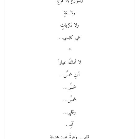
وشوارع بلا فرحٍ
ولا لغةٍ
ولا ذكرياتٍ
هي كلماتي…
*
لا أملكُ خياراً
أنتِ شمسٌ…
شمسٌ…
شمسٌ…
وقلبي…
آهِ…
قلبي… زهرةُ عبادٍ مجنونة