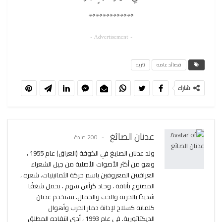
*************
- Advertisement -
قصائد عامه
نثريه
شارك
عدنان الصائغ
200 مادة
ولد عدنان الصايغ في الكوفة (العراق) عام 1955 ،
وهو من أكثر الأصوات الأصلية من جيل الشعراء
العراقيين المعروفين باسم حركة الثمانينيات. شعره ،
المصنوع بأناقة ، وحاد كرأس سهم ، يحمل شغفًا
شديدًا بالحرية والحب والجمال. يستخدم عدنان
كلماته كسلاح لإدانة دمار الحرب وأهوال
الديكتاتورية. في عام 1993 ، أدى انتقاده المطلق