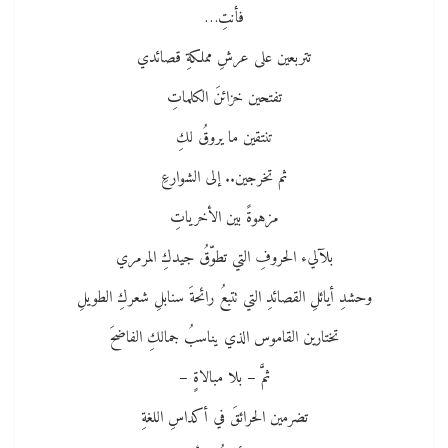
فأنتِ…
تتربعين على عرشِ مملكةِ قصائدي
تفتحين خزائنَ الكلماتِ
تنتقين ما يروقُ لكِ
ثم تخرجين.. إلى الشوارعِ
مزهوةً بين الأخرياتِ
بلآليء الحروفِ التي تطوّقُ جيدكِ المرمري
وحشدِ أيائلِ القصائدِ التي تتبعُ رائحةَ سنابلِ شعركِ الطويلِ
تختارين القاموس الذي يناسبُ جمالكِ الفاضحَ
ثمَّ – بلا مبالاةٍ –
تضرمين الحرائقَ في أكداسِ اللغةِ