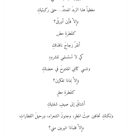
مغطياً هذا الزبدَ الممتدَّ… حتى ركبتيكِ
وإلاّ فأين أورقُ؟
كقطرةِ مطر ٍ
أنقرُ زجاجَ نافذتكِ
كي لا تستسلمي للشرودِ
وتنسي كتابي المفتوحَ في حضنكِ
وإلاّ بماذا تفكرين؟
كقطرةِ مطرٍ
أشتاقُ إلى صيفِ شفتيكِ
ولكنكِ تخافين عبثَ المطرِ، وجنونَ الشعراءِ، ورحيلَ القطاراتِ
وإلاّ فلماذا تتهربين مني؟