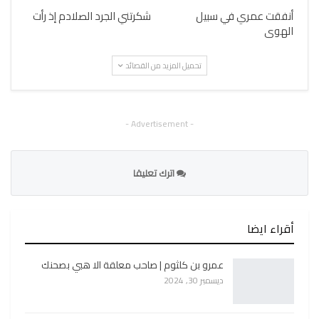
أنفقت عمري في سبيل
شكرتني الجرد الصلادم إذ رأت
الهوى
تحميل المزيد من القصائد
- Advertisement -
اترك تعليقا
أقراء ايضا
عمرو بن كلثوم | صاحب معلقة الا هبي بصحنك
ديسمبر 30, 2024