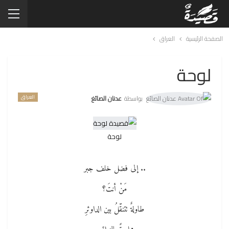
الصفحة الرئيسية
العراق
لوحة
العراق
بواسطة
عدنان الصائغ
لوحة
.. إلى فضل خلف جبر
مَنْ أنتَ؟
طاولةٌ تتنقّلُ بين الداوئرِ