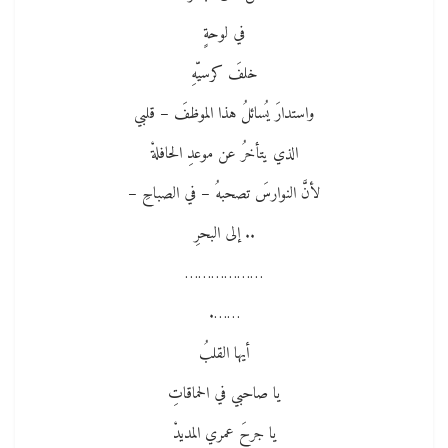
في لوحةٍ
خلفَ كرسيّهِ
واستدارَ يُسائلُ هذا الموظفَ – قلبي
الذي يتأخرُ عن موعدِ الحافلةْ
لأنَّ النوارسَ تصحبهُ – في الصباحِ –
.. إلى البحرِ
………………
…….
أيها القلبُ
يا صاحبي في الحماقاتِ
يا جرحَ عمري المديدْ