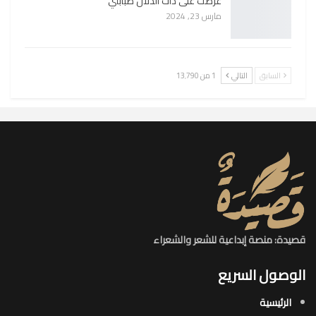
عرضت على ذات الدلال صبابتي
مارس 23, 2024
السابق
التالي
1 من 13٬790
قصيدة: منصة إبداعية للشعر والشعراء
الوصول السريع
الرئيسية