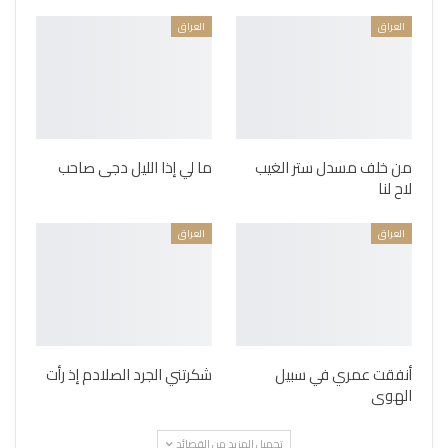
العراق
العراق
من خلف مسدل ستر الغيب
ما لي إذا الليل دجى صاحب
لاح لنا
العراق
العراق
أنفقت عمري في سبيل
شكرتني الجرد الصلادم إذ رأت
الهوى
تحميل المزيد من القصائد