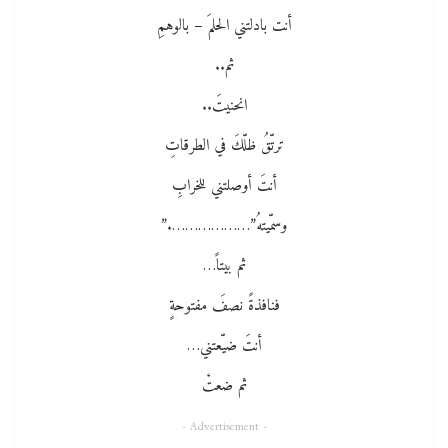
أنت بادلتني الحلمَ – بالوهمِ
ثم..
انحنيتَ..
ترتّقُ ظلّكَ في الطرقاتِ
أنتَ أوصلتني للخرابِ
وسمّيتهُ”……………….”
ثم بيتاً…
فنافذةً نصفَ مفتوحةٍ
أنتَ ضيّعتني…
ثم ضعتْ
- Advertisement -