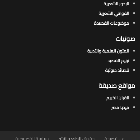
البحور الشعرية​
القوافي الشعرية​
موضوعات القصيدة​
صوتيات
المتون العلمية والأدبية
ترنيم القصيد
قصائد صوتية
مواقع صديقة
القران الكريم
ميديا مصر
عن قصيدة
حقوق الطبع والنشر
سياسة الخصوصية