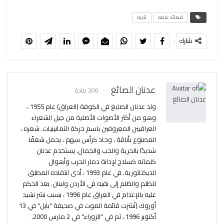
قصائد عامه
نثريه
شارك
عدنان الصائغ
200 مادة
ولد عدنان الصايغ في الكوفة (العراق) عام 1955 ،
وهو من أكثر الأصوات الأصلية من جيل الشعراء
العراقيين المعروفين باسم حركة الثمانينيات. شعره ،
المصنوع بأناقة ، وحاد كرأس سهم ، يحمل شغفًا
شديدًا بالحرية والحب والجمال. يستخدم عدنان
كلماته كسلاح لإدانة دمار الحرب وأهوال
الديكتاتورية. في عام 1993 ، أدى انتقاده المطلق
للظلم والظلم إلى نفيه في الأردن ولبنان. بعد الحكم
عليه بالإعدام في العراق عام 1996 ، بسبب نشر نشيد
أوروك (نُشرت قائمة الموت في صحيفة "بابل" في 13
أكتوبر 1996 ، ثم في "الزوراء" في 2 مارس 2000.