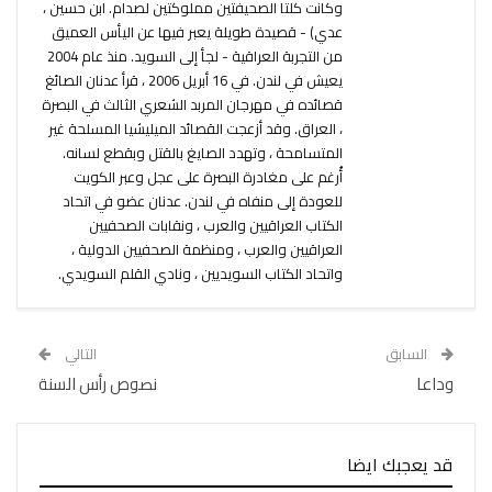
وكانت كلتا الصحيفتين مملوكتين لصدام. ابن حسين ،
عدي) - قصيدة طويلة يعبر فيها عن اليأس العميق
من التجربة العراقية - لجأ إلى السويد. منذ عام 2004
يعيش في لندن. في 16 أبريل 2006 ، قرأ عدنان الصائغ
قصائده في مهرجان المربد الشعري الثالث في البصرة
، العراق. وقد أزعجت القصائد الميليشيا المسلحة غير
المتسامحة ، وتهدد الصايغ بالقتل وبقطع لسانه.
أُرغم على مغادرة البصرة على عجل وعبر الكويت
للعودة إلى منفاه في لندن. عدنان عضو في اتحاد
الكتاب العراقيين والعرب ، ونقابات الصحفيين
العراقيين والعرب ، ومنظمة الصحفيين الدولية ،
واتحاد الكتاب السويديين ، ونادي القلم السويدي.
السابق
التالي
وداعا
نصوص رأس السنة
قد يعجبك ايضا