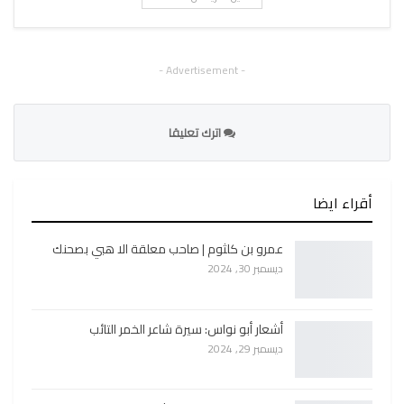
- Advertisement -
اترك تعليقا
أقراء ايضا
عمرو بن كلثوم | صاحب معلقة الا هبي بصحنك
ديسمبر 30, 2024
أشعار أبو نواس: سيرة شاعر الخمر التائب
ديسمبر 29, 2024