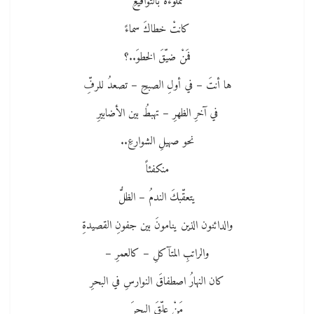
مملوءةً بالتواقيعِ
كانتْ خطاكَ سماءً
فمَنْ ضيّقَ الخطوَ..؟
ها أنتَ – في أولِ الصبحِ – تصعدُ للرفِّ
في آخرِ الظهرِ – تهبطُ بين الأضابيرِ
نحو صهيلِ الشوارعِ..
منكفئاً
يتعقّبكَ الندمُ – الظلُّ
والدائنون الذين ينامونَ بين جفونِ القصيدةِ
والراتبِ المتآكلِ – كالعمرِ –
كان النهارُ اصطفاقَ النوارسِ في البحرِ
مَنْ علّقَ البحرَ