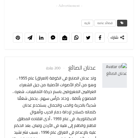
- Advertisement -
قصائد عامه
نثريه
شارك
عدنان الصائغ
200 مادة
ولد عدنان الصايغ في الكوفة (العراق) عام 1955 ،
وهو من أكثر الأصوات الأصلية من جيل الشعراء
العراقيين المعروفين باسم حركة الثمانينيات. شعره ،
المصنوع بأناقة ، وحاد كرأس سهم ، يحمل شغفًا
شديدًا بالحرية والحب والجمال. يستخدم عدنان
كلماته كسلاح لإدانة دمار الحرب وأهوال
الديكتاتورية. في عام 1993 ، أدى انتقاده المطلق
للظلم والظلم إلى نفيه في الأردن ولبنان. بعد الحكم
عليه بالإعدام في العراق عام 1996 ، بسبب نشر نشيد