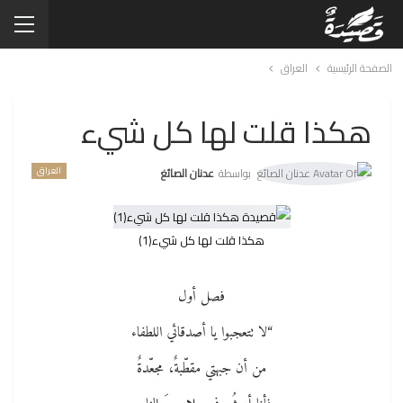
الصفحة الرئيسية
العراق
هكذا قلت لها كل شيء
العراق
بواسطة
عدنان الصائغ
هكذا قلت لها كل شيء(1)
فصل أول
“لا تتعجبوا يا أصدقائي اللطفاء
من أن جبهتي مقطّبةٌ، مجعّدةٌ