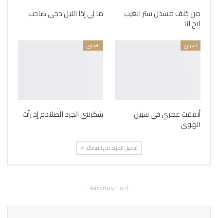
من خلف مسدل ستر الغيب
ما لي إذا الليل دجى صاحب
لاح لنا
العراق
العراق
أنفقت عمري في سبيل
شكرتني الجرد الصلادم إذ رأت
الهوى
تحميل المزيد من القصائد
- Advertisement -