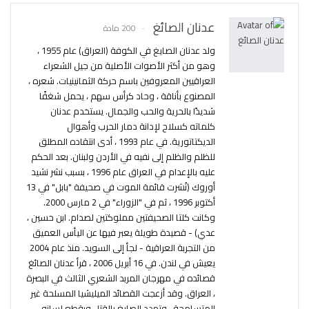
عدنان الصائغ
200 مادة
ولد عدنان الصايغ في الكوفة (العراق) عام 1955 ،
وهو من أكثر الأصوات الأصلية من جيل الشعراء
العراقيين المعروفين باسم حركة الثمانينيات. شعره ،
المصنوع بأناقة ، وحاد كرأس سهم ، يحمل شغفًا
شديدًا بالحرية والحب والجمال. يستخدم عدنان
كلماته كسلاح لإدانة دمار الحرب وأهوال
الديكتاتورية. في عام 1993 ، أدى انتقاده المطلق
للظلم والظلم إلى نفيه في الأردن ولبنان. بعد الحكم
عليه بالإعدام في العراق عام 1996 ، بسبب نشر نشيد
أوروك (نُشرت قائمة الموت في صحيفة "بابل" في 13
أكتوبر 1996 ، ثم في "الزوراء" في 2 مارس 2000.
وكانت كلتا الصحيفتين مملوكتين لصدام. ابن حسين ،
عدي) - قصيدة طويلة يعبر فيها عن اليأس العميق
من التجربة العراقية - لجأ إلى السويد. منذ عام 2004
يعيش في لندن. في 16 أبريل 2006 ، قرأ عدنان الصائغ
قصائده في مهرجان المربد الشعري الثالث في البصرة
، العراق. وقد أزعجت القصائد الميليشيا المسلحة غير
المتسامحة ، وتهدد الصايغ بالقتل وبقطع لسانه.