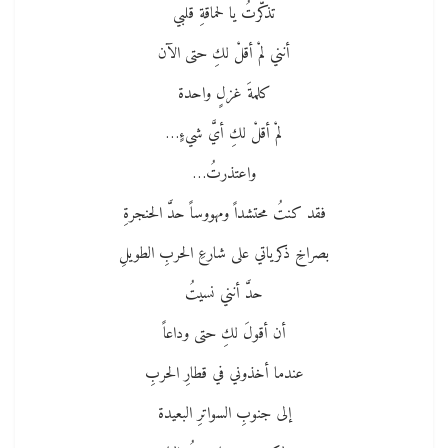
تذكّرتُ يا لحماقةِ قلبي
أنني لمْ أقلْ لكِ حتى الآن
كلمةَ غزلٍ واحدة
لمْ أقلْ لكِ أيَّ شيءٍ…
واعتذرتُ…
فقد كنتُ محتشداً ومهووساً حدَّ الحنجرةِ
بصراخِ ذكرياتي على شارعِ الحربِ الطويلِ
حدَّ أنني نسيتُ
أن أقولَ لكِ حتى وداعاً
عندما أخذوني في قطارِ الحربِ
إلى جنوبِ السواترِ البعيدة