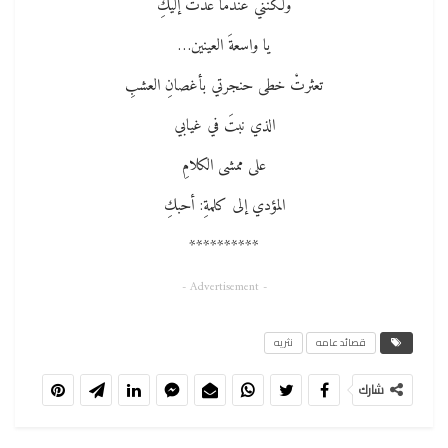
ولكنني عندما عدتُ إليكِ
يا واسعةَ العينين…
تعثرتْ خطى حنجرتي بأغصانِ العشبِ
الذي نبتَ في غيابي
على ممشى الكلامِ
المؤدي إلى كلمةِ: أحبكِ
**********
- Advertisement -
قصائد عامه
نثريه
شارك