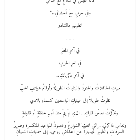
فأنا أعيشُ في سلامٍ معَ الناسِ
وفي حربٍ معَ أحشائي..”
انطونيو ماتشادو
……
في آخرِ المطرِ
في آخرِ الحربِ
في آخرِ ذكرياتكِ..
مرتِ الحافلاتُ والجنودُ والبناياتُ الطويلةُ وأرقامُ هواتفِ الحبِّ
نظرتُ طويلاً إلى عينيكِ الواسعتين كسماءِ بلادي
وتذكّرتُ نعاسَ قلبكِ… الذي لمْ ينمْ منذ أولِ خفقةٍ أو قذيفةٍ
ونعاسِ ذاكرتي… التي اتعبتها الشوارعُ وغصونُ المواعيدِ المنكسرة وصريرُ
السرفاتِ والطيورُ المهاجرةُ عن أعشاشِ روحي، إلى سماواتِ النسيانِ