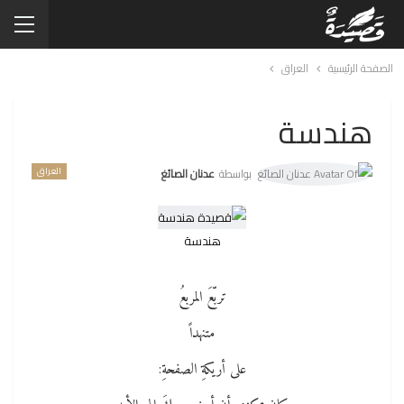
الصفحة الرئيسية
العراق
هندسة
العراق
بواسطة
عدنان الصائغ
هندسة
تربّعَ المربعُ
متنهداً
على أريكةِ الصفحةِ: