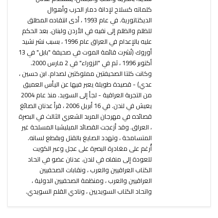
كلماته كسلاح لإدانة دمار الحرب وأهوال
الديكتاتورية. في عام 1993 ، أدى انتقاده المطلق
للظلم والظلم إلى نفيه في الأردن ولبنان. بعد الحكم
عليه بالإعدام في العراق عام 1996 ، بسبب نشر نشيد
أوروك (نُشرت قائمة الموت في صحيفة "بابل" في 13
أكتوبر 1996 ، ثم في "الزوراء" في 2 مارس 2000.
وكانت كلتا الصحيفتين مملوكتين لصدام. ابن حسين ،
عدي) - قصيدة طويلة يعبر فيها عن اليأس العميق
من التجربة العراقية - لجأ إلى السويد. منذ عام 2004
يعيش في لندن. في 16 أبريل 2006 ، قرأ عدنان الصائغ
قصائده في مهرجان المربد الشعري الثالث في البصرة
، العراق. وقد أزعجت القصائد الميليشيا المسلحة غير
المتسامحة ، وتهدد الصايغ بالقتل وبقطع لسانه.
أُرغم على مغادرة البصرة على عجل وعبر الكويت
للعودة إلى منفاه في لندن. عدنان عضو في اتحاد
الكتاب العراقيين والعرب ، ونقابات الصحفيين
العراقيين والعرب ، ومنظمة الصحفيين الدولية ،
واتحاد الكتاب السويديين ، ونادي القلم السويدي.