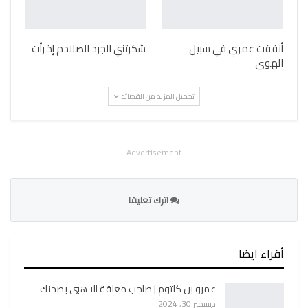
أنفقت عمري في سبيل
شكرتني الجرد الصلادم إذ رأت
الهوى
تحميل المزيد من القصائد
- Advertisement -
اترك تعليقا
أقراء ايضا
عمرو بن كلثوم | صاحب معلقة الا هبي بصحنك
ديسمبر 30, 2024