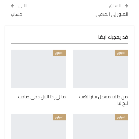
السابق
التالي
العبور إلى المنفى
حساب
قد يعجبك ايضا
العراق
العراق
من خلف مسدل ستر الغيب
ما لي إذا الليل دجى صاحب
لاح لنا
العراق
العراق