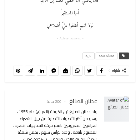
كان يمكنني أن أمضي معكَ إلى الأبدِ
أيها المستقيمُ
لولا انهم أغلقوا عليّ أضلاعي
- Advertisement -
قصائد عامه
نثريه
شارك
عدنان الصائغ
200 مادة
ولد عدنان الصايغ في الكوفة (العراق) عام 1955 ،
وهو من أكثر الأصوات الأصلية من جيل الشعراء
العراقيين المعروفين باسم حركة الثمانينيات. شعره ،
المصنوع بأناقة ، وحاد كرأس سهم ، يحمل شغفًا
شديدًا بالحرية والحب والجمال. يستخدم عدنان