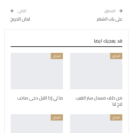
السابق
التالي
على باب الشعر
لبنان الجريح
قد يعجبك ايضا
العراق
العراق
من خلف مسدل ستر الغيب
ما لي إذا الليل دجى صاحب
لاح لنا
العراق
العراق