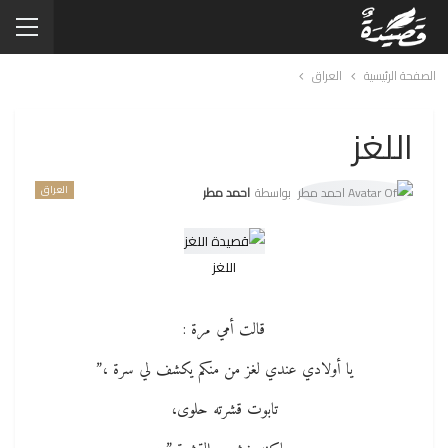
الصفحة الرئيسية
العراق
اللغز
العراق
بواسطة
احمد مطر
اللغز
قالت أمي مرة :
يا أولادي عندي لغز من منكم يكشف لي سرة ،”
تابوت قشرته حلوى،