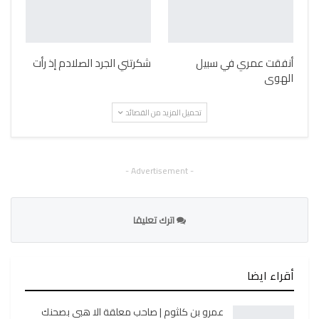
أنفقت عمري في سبيل
شكرتني الجرد الصلادم إذ رأت
الهوى
تحميل المزيد من القصائد
- Advertisement -
اترك تعليقا
أقراء ايضا
عمرو بن كلثوم | صاحب معلقة الا هبي بصحنك