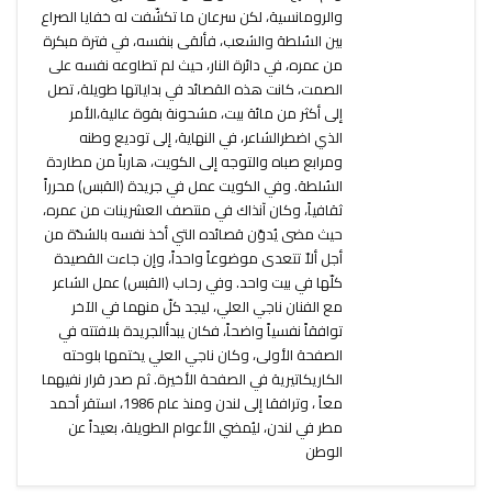
والرومانسية، لكن سرعان ما تكشّفت له خفايا الصراع
بين السُلطة والشعب، فألقى بنفسه، في فترة مبكرة
من عمره، في دائرة النار، حيث لم تطاوعه نفسه على
الصمت، كانت هذه القصائد في بداياتها طويلة، تصل
إلى أكثر من مائة بيت، مشحونة بقوة عالية،الأمر
الذي اضطرالشاعر، في النهاية، إلى توديع وطنه
ومرابع صباه والتوجه إلى الكويت، هارباً من مطاردة
السُلطة. وفي الكويت عمل في جريدة (القبس) محرراً
ثقافياً، وكان آنذاك في منتصف العشرينات من عمره،
حيث مضى يُدوّن قصائده التي أخذ نفسه بالشدّة من
أجل ألاّ تتعدى موضوعاً واحداً، وإن جاءت القصيدة
كلّها في بيت واحد. وفي رحاب (القبس) عمل الشاعر
مع الفنان ناجي العلي، ليجد كلّ منهما في الآخر
توافقاً نفسياً واضحاً، فكان يبدأالجريدة بلافتته في
الصفحة الأولى، وكان ناجي العلي يختمها بلوحته
الكاريكاتيرية في الصفحة الأخيرة. ثم صدر قرار نفيهما
معاً ، وترافقا إلى لندن ومنذ عام 1986، استقر أحمد
مطر في لندن، ليُمضي الأعوام الطويلة، بعيداً عن
الوطن