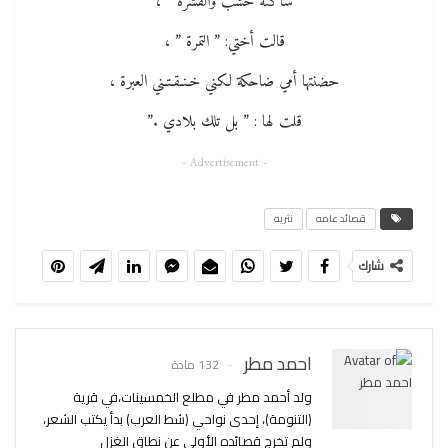
ساكنه خشب والقشرة ” ،
قالت أختي: ” التمرة ” ،
حضنتها أمي ضاحكة لكني خـنـقـتـني العبرة ،
قلت لها : ” بل تلك بلادي .”
- Advertisement -
قصائد عامه
نثريه
شارك
احمد مطر
132 مادة
ولد أحمد مطر في مطلع الخمسينات،في قرية
(التنومة)، إحدى نواحي (شط العرب) بدأ يكتب الشعر،
ولم تخرج قصائده الأولى عن نطاق الغزل