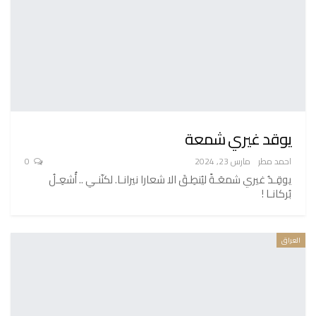
يوقد غيري شمعة
احمد مطر
مارس 23, 2024
0
يوقِـدُ غيري شمعَـةً ليُنطِـقَ الا شعارا نيرانـا. لكنّنـي .. أُشعِـلُ
بُركانـا !
العراق