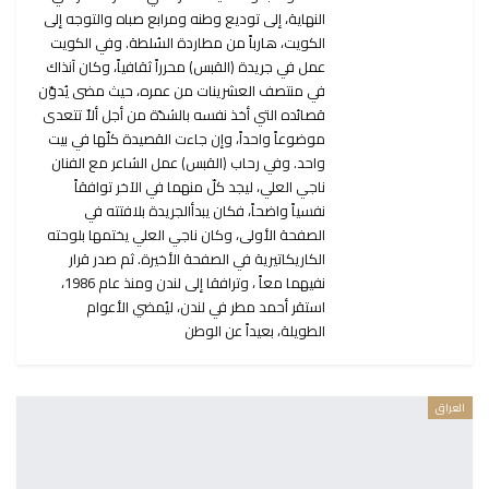
النهاية، إلى توديع وطنه ومرابع صباه والتوجه إلى
الكويت، هارباً من مطاردة السُلطة. وفي الكويت
عمل في جريدة (القبس) محرراً ثقافياً، وكان آنذاك
في منتصف العشرينات من عمره، حيث مضى يُدوّن
قصائده التي أخذ نفسه بالشدّة من أجل ألاّ تتعدى
موضوعاً واحداً، وإن جاءت القصيدة كلّها في بيت
واحد. وفي رحاب (القبس) عمل الشاعر مع الفنان
ناجي العلي، ليجد كلّ منهما في الآخر توافقاً
نفسياً واضحاً، فكان يبدأالجريدة بلافتته في
الصفحة الأولى، وكان ناجي العلي يختمها بلوحته
الكاريكاتيرية في الصفحة الأخيرة. ثم صدر قرار
نفيهما معاً ، وترافقا إلى لندن ومنذ عام 1986،
استقر أحمد مطر في لندن، ليُمضي الأعوام
الطويلة، بعيداً عن الوطن
العراق