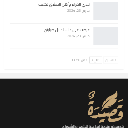
تبدي الغرام وأهل العشق تكتمه
مارس 23, 2024
عرضت على ذات الدلال صبابتي
مارس 23, 2024
السابق
التالي
1 من 13٬790
قصيدة: منصة إبداعية للشعر والشعراء