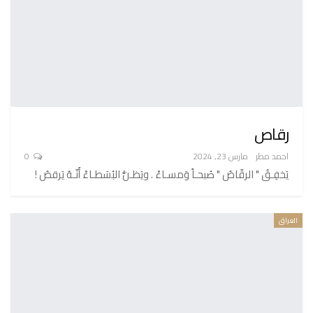
رقاص
احمد مطر
مارس 23, 2024
0
يَخفِـقُ " الرقّاصُ " صُبحـاً وَمسـاءْ . ويَظـنُّ البُسَطـاءْ أَنّـهُ يَرقصُ !
العراق