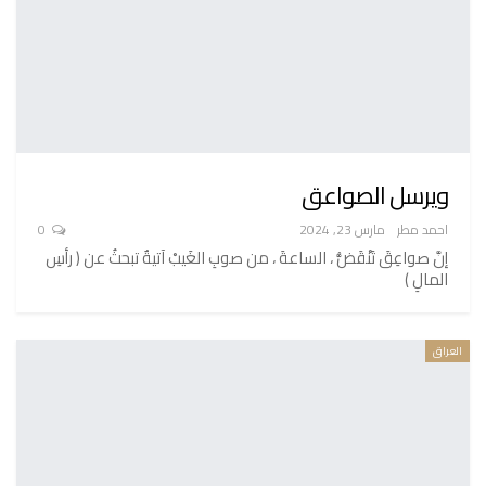
ويرسل الصواعق
احمد مطر
مارس 23, 2024
0
إنَّ صواعِقَ تَنْقَضُّ ، الساعةَ ، من صوبِ الغَيبْ آتيةٌ تبحثُ عن ( رأسِ
المالِ )
العراق