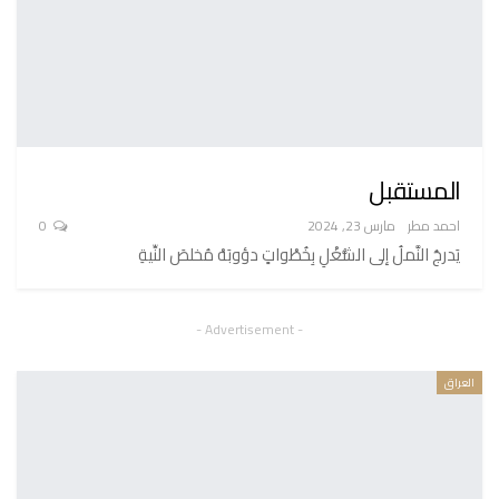
المستقبل
احمد مطر
مارس 23, 2024
0
يَدرجُ النَّملُ إلى الشُّغْلِ بِخُطْواتٍ دؤوبَهْ مُخلصَ النِّيةِ
- Advertisement -
العراق