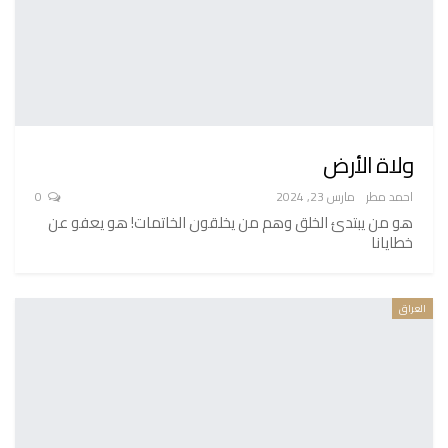
ولاة الأرض
احمد مطر
مارس 23, 2024
0
هو من يبتدئ الخلق وهم من يخلقون الخاتمات! هو يعفو عن
خطايانا
العراق