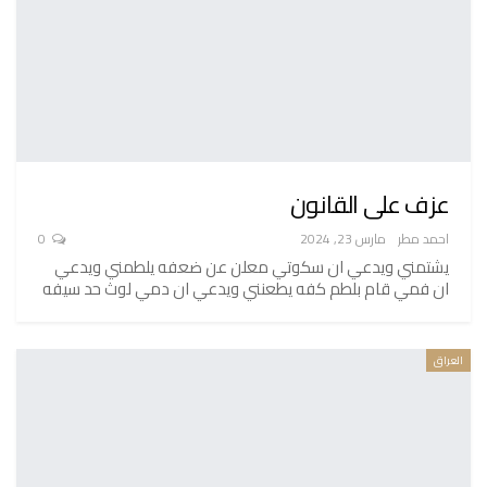
عزف على القانون
احمد مطر
مارس 23, 2024
0
يشتمني ويدعي ان سكوتي معلن عن ضعفه يلطمني ويدعي
ان فمي قام بلطم كفه يطعنني ويدعي ان دمي لوث حد سيفه
العراق