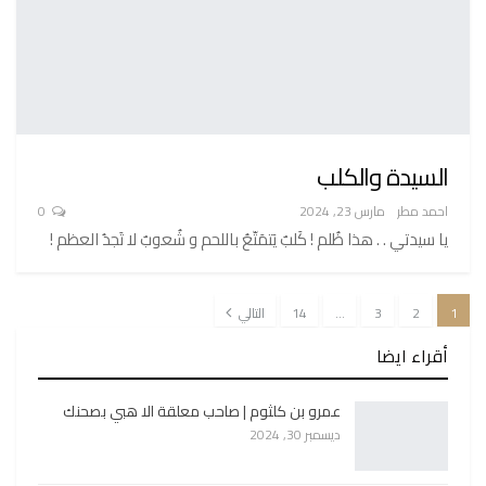
السيدة والكلب
احمد مطر
مارس 23, 2024
0
يا سيدتي . . هذا ظُلم ! كَلبٌ يَتمَتّعُ باللحم و شُعوبٌ لا تَجدُ العظم !
1
2
3
…
14
التالي
أقراء ايضا
عمرو بن كلثوم | صاحب معلقة الا هبي بصحنك
ديسمبر 30, 2024