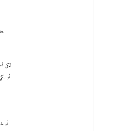
يبو
لكي أحظ
أو لكي
أو لح