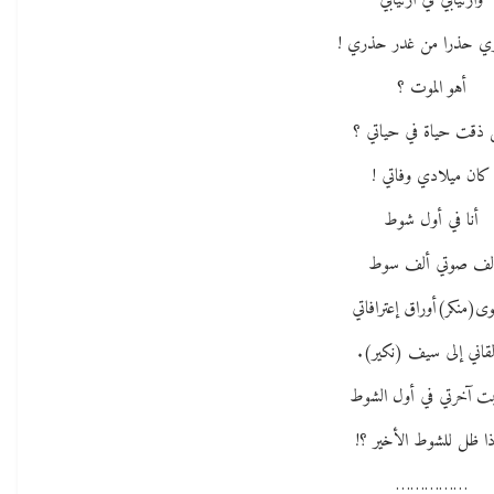
وارتيابي في ارتيابي
ي حذرا من غدر حذري !
أهو الموت ؟
 ذقت حياة في حياتي ؟
كان ميلادي وفاتي !
أنا في أول شوط
ف صوتي ألف سوط
ى(منكر)أوراق إعترافاتي
لقاني إلى سيف (نكير).
ت آخرتي في أول الشوط
اذا ظل للشوط الأخير ؟!
……………