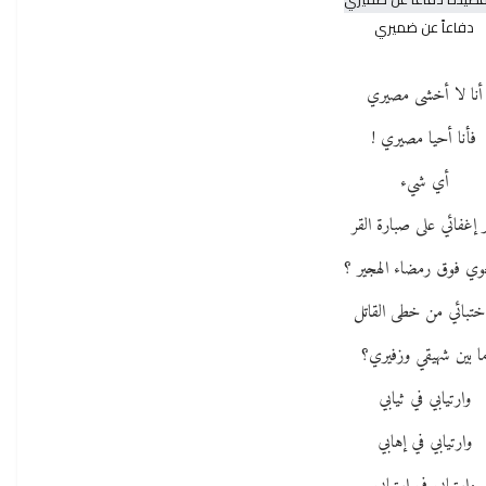
دفاعاً عن ضميري
أنا لا أخشى مصيري
فأنا أحيا مصيري !
أي شيء
ر إغفائي على صبارة القر
وي فوق رمضاء الهجير ؟
ختبائي من خطى القاتل
ا بين شهيقي وزفيري؟
وارتيابي في ثيابي
وارتيابي في إهابي