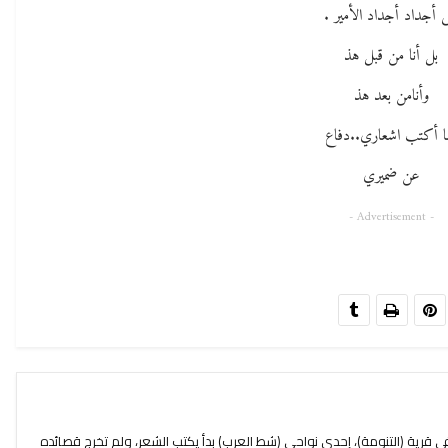
ى أجداد أجداد الأمير .
بل أنا من قبل هذ
وأنامن بعد هذ
ما أكتب اشعاري..دفاع
عن ضميري
- Advertisement -
قرية (التنومة)، إحدى نواحي (شط العرب) بدأ يكتب الشعر، ولم تخرج قصائده