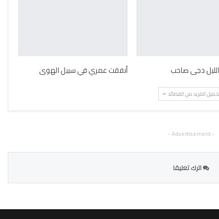
 الليل دجى صاحب
أنفقت عمري في سبيل الهوى
حميل المزيد من القصائد
- Advertisement -
اترك تعليقا