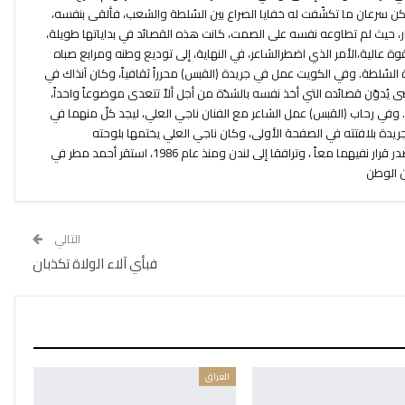
كن سرعان ما تكشّفت له خفايا الصراع بين السُلطة والشعب، فألقى بنفسه،
ار، حيث لم تطاوعه نفسه على الصمت، كانت هذه القصائد في بداياتها طويلة،
ة عالية،الأمر الذي اضطرالشاعر، في النهاية، إلى توديع وطنه ومرابع صباه
 السُلطة. وفي الكويت عمل في جريدة (القبس) محرراً ثقافياً، وكان آنذاك في
دوّن قصائده التي أخذ نفسه بالشدّة من أجل ألاّ تتعدى موضوعاً واحداً،
 وفي رحاب (القبس) عمل الشاعر مع الفنان ناجي العلي، ليجد كلّ منهما في
أالجريدة بلافتته في الصفحة الأولى، وكان ناجي العلي يختمها بلوحته
الكاريكاتيرية في الصفحة الأخيرة. ثم صدر قرار نفيهما معاً ، وترافقا إلى لندن ومنذ عام 1986، استقر أحمد مطر في
عن الوطن
التالي
فبأي آلاء الولاة تكذبان
العراق