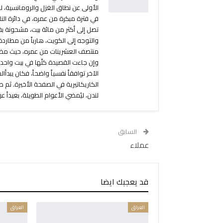
الأولى عن نطاق الغزل والرومانسية، ل
في فترة مبكرة من عمره، في دائرة الن
تصل إلى أكثر من مائة بيت، مشحونة بقو
والتوجه إلى الكويت، هارباً من مطاردة
منتصف العشرينات من عمره، حيث مضى يُ
وإن جاءت القصيدة كلّها في بيت واحد.
الآخر توافقاً نفسياً واضحاً، فكان يبد
لندن، ليُمضي الأعوام الطويلة، بعيداً 
السابق
عملاء
قد يعجبك ايضا
العراق
العراق