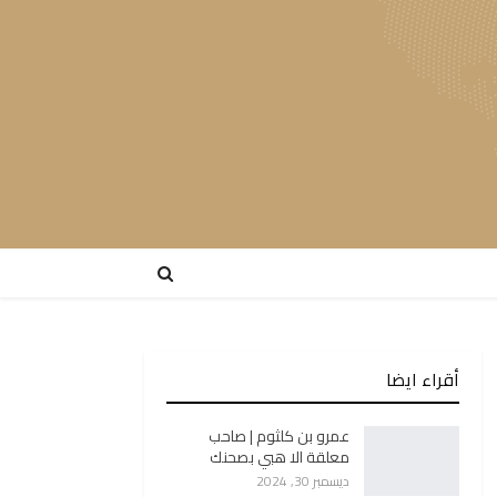
أقراء ايضا
عمرو بن كلثوم | صاحب
معلقة الا هبي بصحنك
ديسمبر 30, 2024