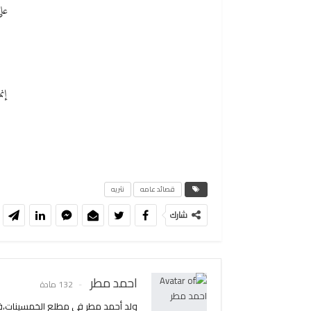
عل
إن
قصائد عامه
نثريه
شارك
احمد مطر
132 مادة
ولد أحمد مطر في مطلع الخمسينات،في 