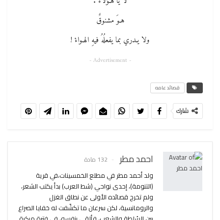
لا يا هـؤلاءْ .
هـوَ مشنوقٌ
ولا يـدري بما يفعلُهُ فيهِ الهـواءْ !
- Advertisement -
قصائد عامه
شارك
احمد مطر
132 مادة
ولد أحمد مطر في مطلع الخمسينات،في قرية
(التنومة)، إحدى نواحي (شط العرب) بدأ يكتب الشعر،
ولم تخرج قصائده الأولى عن نطاق الغزل
والرومانسية، لكن سرعان ما تكشّفت له خفايا الصراع
بين السُلطة والشعب، فألقى بنفسه، في فترة مبكرة