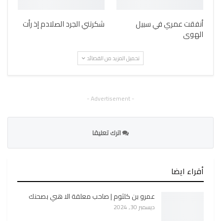
أنفقت عمري في سبيل
شكرتني الجرد الصلادم إذ رأت
الهوى
تحميل المزيد من القصائد
- Advertisement -
اترك تعليقا
أقراء ايضا
عمرو بن كلثوم | صاحب معلقة الا هبي بصحنك
ديسمبر 30, 2024