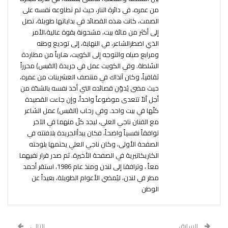
من عمره، في دائرة النار، حيث لم تطاوعه نفسه على
الصمت، كانت هذه القصائد في بداياتها طويلة، تصل
إلى أكثر من مائة بيت، مشحونة بقوة عالية،الأمر
الذي اضطرالشاعر، في النهاية، إلى توديع وطنه
ومرابع صباه والتوجه إلى الكويت، هارباً من مطاردة
السُلطة. وفي الكويت عمل في جريدة (القبس) محرراً
ثقافياً، وكان آنذاك في منتصف العشرينات من عمره،
حيث مضى يُدوّن قصائده التي أخذ نفسه بالشدّة من
أجل ألاّ تتعدى موضوعاً واحداً، وإن جاءت القصيدة
كلّها في بيت واحد. وفي رحاب (القبس) عمل الشاعر
مع الفنان ناجي العلي، ليجد كلّ منهما في الآخر
توافقاً نفسياً واضحاً، فكان يبدأالجريدة بلافتته في
الصفحة الأولى، وكان ناجي العلي يختمها بلوحته
الكاريكاتيرية في الصفحة الأخيرة. ثم صدر قرار نفيهما
معاً ، وترافقا إلى لندن ومنذ عام 1986، استقر أحمد
مطر في لندن، ليُمضي الأعوام الطويلة، بعيداً عن
الوطن
السابق
التالي