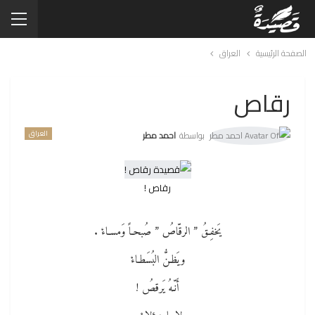
الصفحة الرئيسية
العراق
رقاص
العراق
بواسطة
احمد مطر
رقاص !
يَخفِـقُ ” الرقّاصُ ” صُبحـاً وَمسـاءْ .
ويَظـنُّ البُسَطـاءْ
أَنّـهُ يَرقصُ !