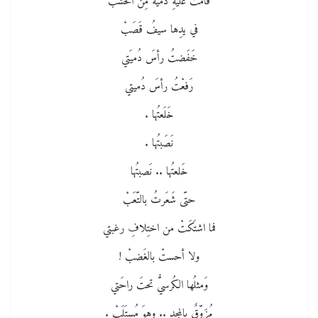
قامَتْ عليهِ دُميَةٌ مِنَ الخَشَبْ
في يدِها سيفُ قَصَبْ
خَفَضتُ رأسَ دُميَتي
رَفعْتُ رأسَ دُميتي
خَلَعتُها .
نَصَبتُها .
خَلعتُها .. نَصبتُها
حتّى شَعَرتُ بالتّعَبْ
فما اشتَكَتْ من اختِلافِ رغبتي
ولا أحستْ بالغَضبْ !
وَمثلُها الكُرسيُّ تحتَ راحَتي
مُزَوّقٌ بالمجدِ .. وهوَ مُستَلَبْ .