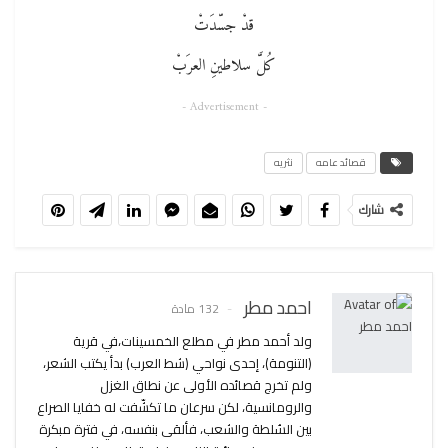
قدْ جسّدَتْ
كُلَّ سلاطينِ العرَبْ
- Advertisement -
قصائد عامه
نثريه
شارك
احمد مطر
132 مادة
ولد أحمد مطر في مطلع الخمسينات،في قرية
(التنومة)، إحدى نواحي (شط العرب) بدأ يكتب الشعر،
ولم تخرج قصائده الأولى عن نطاق الغزل
والرومانسية، لكن سرعان ما تكشّفت له خفايا الصراع
بين السُلطة والشعب، فألقى بنفسه، في فترة مبكرة