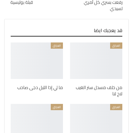
رفعت بسري كل أمري
قبلة بوليسية
لسيدي
قد يعجبك ايضا
العراق
العراق
من خلف مسدل ستر الغيب
ما لي إذا الليل دجى صاحب
لاح لنا
العراق
العراق