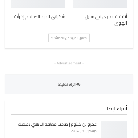
أنفقت عمري في سبيل
شكرتني الجرد الصلادم إذ رأت
الهوى
تحميل المزيد من القصائد
- Advertisement -
اترك تعليقا
أقراء ايضا
عمرو بن كلثوم | صاحب معلقة الا هبي بصحنك
ديسمبر 30, 2024