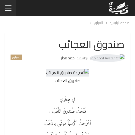
الصفحة الرئيسية
العراق
صندوق العجائب
العراق
بواسطة
احمد مطر
صندوق العجائب
في صِغَري
فَتَحْتُ صُندوقَ اللُّعَبْ .
أخْرَجتُ كُرسيّاً موشّى بالذّهَبْ