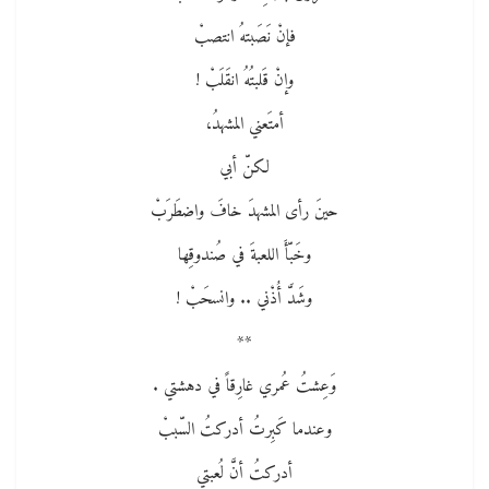
فإنْ نَصَبتهُ انتصبْ
وإنْ قَلبتُهُ انقَلَبْ !
أمتَعني المشهدُ،
لكنّ أبي
حينَ رأى المشهدَ خافَ واضطَرَبْ
وخَبّأَ اللعبةَ في صُندوقِها
وشَدَّ أُذْني .. وانسحَبْ !
**
وَعِشتُ عُمري غارِقاً في دهشتي .
وعندما كَبِرتُ أدركتُ السّببْ
أدركتُ أنَّ لُعبتي