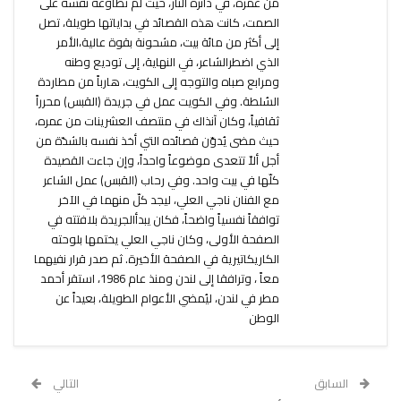
من عمره، في دائرة النار، حيث لم تطاوعه نفسه على
الصمت، كانت هذه القصائد في بداياتها طويلة، تصل
إلى أكثر من مائة بيت، مشحونة بقوة عالية،الأمر
الذي اضطرالشاعر، في النهاية، إلى توديع وطنه
ومرابع صباه والتوجه إلى الكويت، هارباً من مطاردة
السُلطة. وفي الكويت عمل في جريدة (القبس) محرراً
ثقافياً، وكان آنذاك في منتصف العشرينات من عمره،
حيث مضى يُدوّن قصائده التي أخذ نفسه بالشدّة من
أجل ألاّ تتعدى موضوعاً واحداً، وإن جاءت القصيدة
كلّها في بيت واحد. وفي رحاب (القبس) عمل الشاعر
مع الفنان ناجي العلي، ليجد كلّ منهما في الآخر
توافقاً نفسياً واضحاً، فكان يبدأالجريدة بلافتته في
الصفحة الأولى، وكان ناجي العلي يختمها بلوحته
الكاريكاتيرية في الصفحة الأخيرة. ثم صدر قرار نفيهما
معاً ، وترافقا إلى لندن ومنذ عام 1986، استقر أحمد
مطر في لندن، ليُمضي الأعوام الطويلة، بعيداً عن
الوطن
السابق
التالي