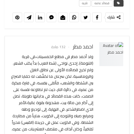
قصائد عامه
نثريه
شارك
احمد مطر
132 مادة
ولد أحمد مطر في مطلع الخمسينات،في قرية
(التنومة)، إحدى نواحي (شط العرب) بدأ يكتب الشعر،
ولم تخرج قصائده الأولى عن نطاق الغزل
والرومانسية، لكن سرعان ما تكشّفت له خفايا الصراع
بين السُلطة والشعب، فألقى بنفسه، في فترة مبكرة
من عمره، في دائرة النار، حيث لم تطاوعه نفسه على
الصمت، كانت هذه القصائد في بداياتها طويلة، تصل
إلى أكثر من مائة بيت، مشحونة بقوة عالية،الأمر
الذي اضطرالشاعر، في النهاية، إلى توديع وطنه
ومرابع صباه والتوجه إلى الكويت، هارباً من مطاردة
السُلطة. وفي الكويت عمل في جريدة (القبس) محرراً
ثقافياً، وكان آنذاك في منتصف العشرينات من عمره،