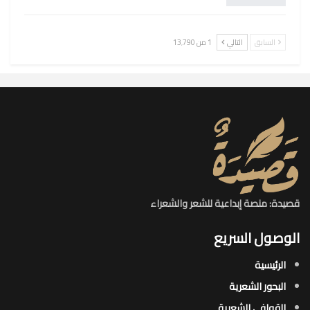
السابق
التالي
1 من 13٬790
قصيدة: منصة إبداعية للشعر والشعراء
الوصول السريع
الرئيسية
البحور الشعرية​
القوافي الشعرية​