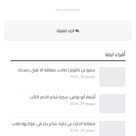
- Advertisement -
اترك تعليقا
أقراء ايضا
عمرو بن كلثوم | صاحب معلقة الا هبي بصحنك
ديسمبر 30, 2024
أشعار أبو نواس: سيرة شاعر الخمر التائب
ديسمبر 29, 2024
معلقة الحارث بن حلزة: شاعر بكر في مواجهة تغلب
ديسمبر 28, 2024