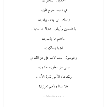
وملايين ا للـحـو ن،
في فضاء الجرح تفنى،
واليتامى من يتامى يولدون،
يا فلسطين وأرباب النضال المدمنون،
ساءهم ما يشهدون،
فمضوا يستنكرون،
ويخوضون ا لنضا لات على هز القنا ني
وعلى هز البطون، عائدون،
ولقد عاد الأسى للمرة الألف،
فلا عدنا ولاهم يحزنون!
- Advertisement -