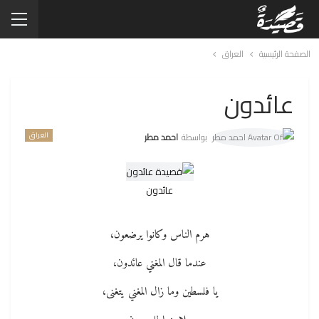
الصفحة الرئيسية
العراق
عائدون
العراق
بواسطة
احمد مطر
عائدون
هرم الناس وكانوا يرضعون،
عندما قال المغني عائدون،
يا فلسطين وما زال المغني يتغنى،