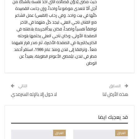
حيث مضى يُدوّن قصائده التي أخذ نفسه بالشدّة من
أجل ألاّ تتعدى موضوعاً واحداً، وإن جاءت القصيدة
كلّها في بيت واحد. وفي رحاب (القبس) عمل الشاعر
مع الفنان ناجي العلي، ليجد كلّ منهما في الآخر
توافقاً نفسياً واضحاً، فكان يبدأالجريدة بلافتته في
الصفحة الأولى، وكان ناجي العلي يختمها بلوحته
الكاريكاتيرية في الصفحة الأخيرة. ثم صدر قرار نفيهما
معاً ، وترافقا إلى لندن ومنذ عام 1986، استقر أحمد
مطر في لندن، ليُمضي الأعوام الطويلة، بعيداً عن
الوطن
السابق
التالي
هذه الأرض لنا
لا حول إلا بالإله السرمدي
قد يعجبك ايضا
العراق
العراق