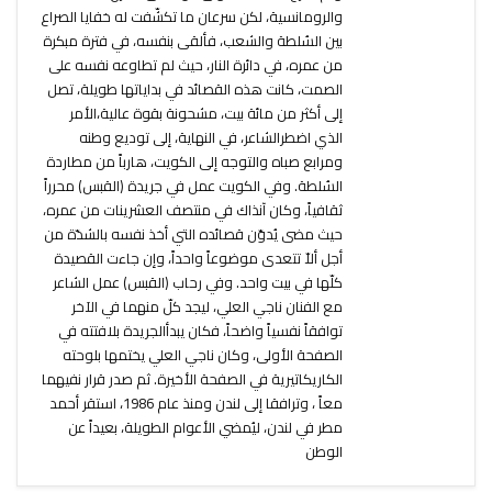
والرومانسية، لكن سرعان ما تكشّفت له خفايا الصراع
بين السُلطة والشعب، فألقى بنفسه، في فترة مبكرة
من عمره، في دائرة النار، حيث لم تطاوعه نفسه على
الصمت، كانت هذه القصائد في بداياتها طويلة، تصل
إلى أكثر من مائة بيت، مشحونة بقوة عالية،الأمر
الذي اضطرالشاعر، في النهاية، إلى توديع وطنه
ومرابع صباه والتوجه إلى الكويت، هارباً من مطاردة
السُلطة. وفي الكويت عمل في جريدة (القبس) محرراً
ثقافياً، وكان آنذاك في منتصف العشرينات من عمره،
حيث مضى يُدوّن قصائده التي أخذ نفسه بالشدّة من
أجل ألاّ تتعدى موضوعاً واحداً، وإن جاءت القصيدة
كلّها في بيت واحد. وفي رحاب (القبس) عمل الشاعر
مع الفنان ناجي العلي، ليجد كلّ منهما في الآخر
توافقاً نفسياً واضحاً، فكان يبدأالجريدة بلافتته في
الصفحة الأولى، وكان ناجي العلي يختمها بلوحته
الكاريكاتيرية في الصفحة الأخيرة. ثم صدر قرار نفيهما
معاً ، وترافقا إلى لندن ومنذ عام 1986، استقر أحمد
مطر في لندن، ليُمضي الأعوام الطويلة، بعيداً عن
الوطن