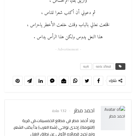
وأريق بقايا الإحساس ،
ثم دعوني أن أكتب شعرا للناس ،
فخلعت نعالي بالباب وقلت خلعت الأخطر ياحراس ،
هذا النعل يدوس ولكن هذا الرأس يداس .
- Advertisement -
قصائد عامه
نثريه
شارك
احمد مطر
132 مادة
ولد أحمد مطر في مطلع الخمسينات،في قرية
(التنومة)، إحدى نواحي (شط العرب) بدأ يكتب الشعر،
ولم تخرج قصائده الأولى عن نطاق الغزل