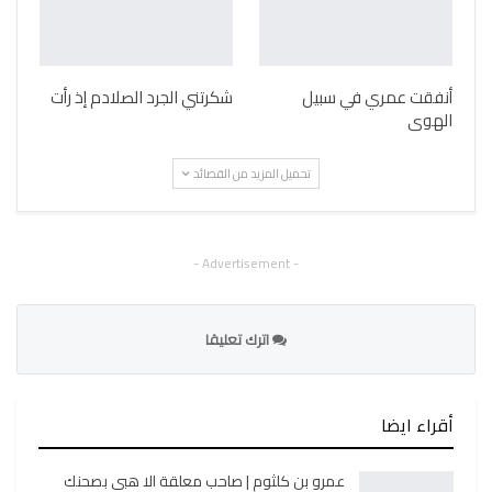
أنفقت عمري في سبيل
شكرتني الجرد الصلادم إذ رأت
الهوى
تحميل المزيد من القصائد
- Advertisement -
اترك تعليقا
أقراء ايضا
عمرو بن كلثوم | صاحب معلقة الا هبي بصحنك