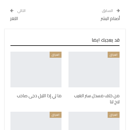
السابق
التالي
أصنام البشر
اللغز
قد يعجبك ايضا
العراق
العراق
من خلف مسدل ستر الغيب
ما لي إذا الليل دجى صاحب
لاح لنا
العراق
العراق