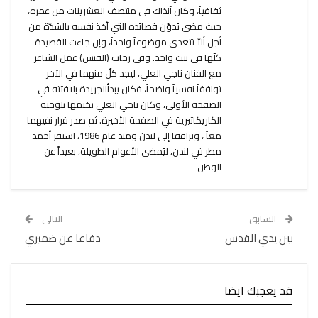
ثقافياً، وكان آنذاك في منتصف العشرينات من عمره،
حيث مضى يُدوّن قصائده التي أخذ نفسه بالشدّة من
أجل ألاّ تتعدى موضوعاً واحداً، وإن جاءت القصيدة
كلّها في بيت واحد. وفي رحاب (القبس) عمل الشاعر
مع الفنان ناجي العلي، ليجد كلّ منهما في الآخر
توافقاً نفسياً واضحاً، فكان يبدأالجريدة بلافتته في
الصفحة الأولى، وكان ناجي العلي يختمها بلوحته
الكاريكاتيرية في الصفحة الأخيرة. ثم صدر قرار نفيهما
معاً ، وترافقا إلى لندن ومنذ عام 1986، استقر أحمد
مطر في لندن، ليُمضي الأعوام الطويلة، بعيداً عن
الوطن
السابق
التالي
بين يدي القدس
دفاعا عن ضميري
قد يعجبك ايضا