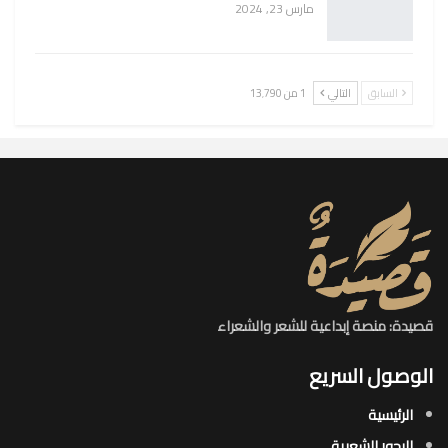
مارس 23, 2024
السابق
التالي
1 من 13٬790
قصيدة: منصة إبداعية للشعر والشعراء
الوصول السريع
الرئيسية
البحور الشعرية​