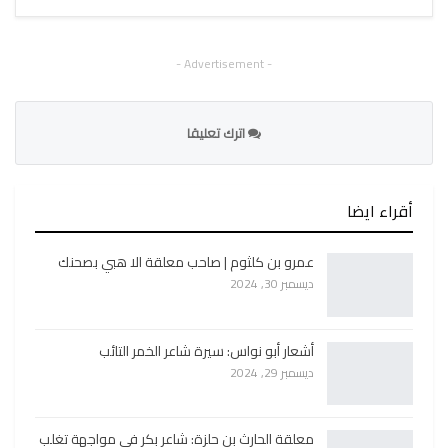
- Advertisement -
اترك تعليقا
أقراء ايضا
عمرو بن كلثوم | صاحب معلقة الا هبي بصحنك
ديسمبر 30, 2024
أشعار أبو نواس: سيرة شاعر الخمر التائب
ديسمبر 29, 2024
معلقة الحارث بن حلزة: شاعر بكر في مواجهة تغلب