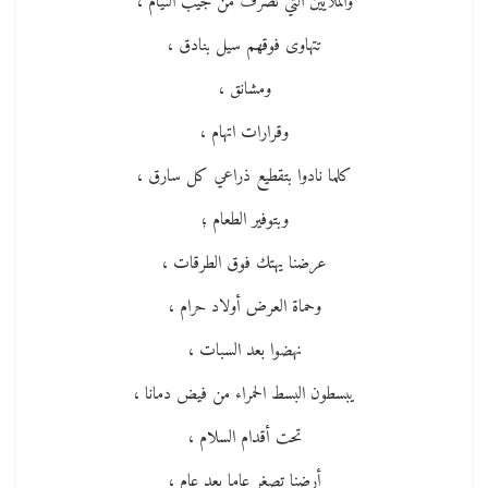
والملايين التي تصرف من جيب النيام ،
تتهاوى فوقهم سيل بنادق ،
ومشانق ،
وقرارات اتهام ،
كلما نادوا بتقطيع ذراعي كل سارق ،
وبتوفير الطعام ؛
عرضنا يهتك فوق الطرقات ،
وحماة العرض أولاد حرام ،
نهضوا بعد السبات ،
يبسطون البسط الحمراء من فيض دمانا ،
تحت أقدام السلام ،
أرضنا تصغر عاما بعد عام ،