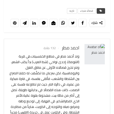
قصائد هجاء
نثريه
شارك
احمد مطر
132 مادة
ولد أحمد مطر في مطلع الخمسينات،في قرية
(التنومة)، إحدى نواحي (شط العرب) بدأ يكتب الشعر،
ولم تخرج قصائده الأولى عن نطاق الغزل
والرومانسية، لكن سرعان ما تكشّفت له خفايا الصراع
بين السُلطة والشعب، فألقى بنفسه، في فترة مبكرة
من عمره، في دائرة النار، حيث لم تطاوعه نفسه على
الصمت، كانت هذه القصائد في بداياتها طويلة، تصل
إلى أكثر من مائة بيت، مشحونة بقوة عالية،الأمر
الذي اضطرالشاعر، في النهاية، إلى توديع وطنه
ومرابع صباه والتوجه إلى الكويت، هارباً من مطاردة
السُلطة. وفي الكويت عمل في جريدة (القبس) محرراً