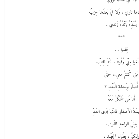
وَلا ليَ سُلطةٌ تُوري
دها ناري . وَلا ليَ بَعدَها حِزبُ
يُسَدِّدُ زَنْدُهُ زَندي .
***
قِفـوا …
ُغوا مِنّي وُقُوفَ النّدِّ للِندِّ ِ.
مَتى كُنتمْ مَعي.. حتَى
أُضارَ بِوَحشةِ البُعْـدِ ؟
أَنا مَن ضَمّكُمْ مَعَهُ
ِيمَـةُ الأصفارِ قامَتَها لَدى العَـدِّ
بظِلِّ الواحدِ الفَرد ِ.
لكنّي، بطُولِ الجُهْـدِ ،