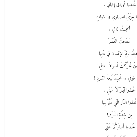
خُـذوا أوراق إثباتي .
 خِزْيَ انصهاري في ذَواتٍ
أَخجَلتْ ذاتي .
سَفَحتُ العُمْـرَ
قـِظُ نائِمَ الإنسان في دَمِها
نَ تَحرَّكَتْ أطرافُ نائِمِها
فَوقي .. تُجدِّدُ بَيعةَ القـردِ !
خُـذوا آبارَكُمْ عَنّي .
ُـذوا النّار الّتي مُتُّمْ بِها
مِن شِدَّةِ البَـرْد ِ!
خُـذوا أنهارَكُمْ عَنّي