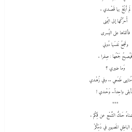
لَم أَبلُغْ بها قَصْـدي .
أُحرّكُها إلى اليُمنى
فألقاها على اليُسرى
وتَجمعُ نَفسَها دُوني
َيُصبحُ جَمْعُها : صِفرا .
وَما ضيري ؟
مُنتهى طَمَعي .. وفي زُهْـدي
أبقى واحِداً.. وَحْـدي !
***
ضناهُ حَـكُّ الشَّمْعِ عن فَمِكُم .
 الباطِلِ المَصهورِ في دَمِكُمْ