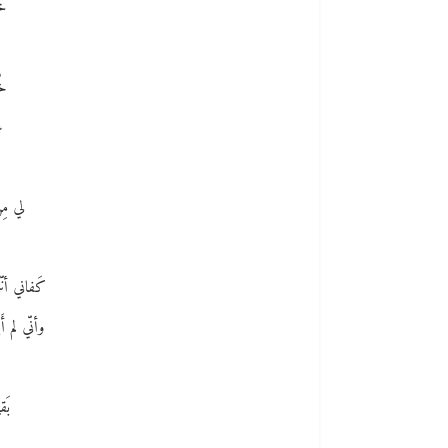
خُ
خُ
ع
لي مِن
كَفاني أنّن
وأنّي لم أَ
بَق