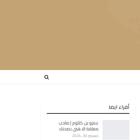
أقراء ايضا
عمرو بن كلثوم | صاحب
معلقة الا هبي بصحنك
ديسمبر 30, 2024