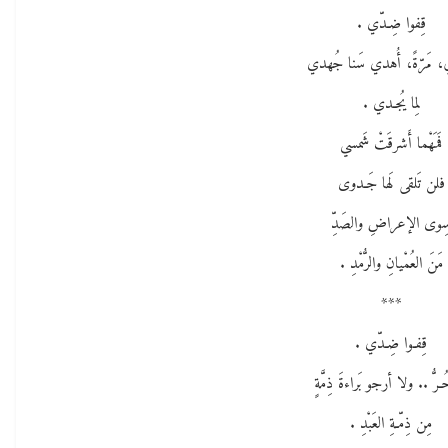
قِفوا ضِـدّي .
ي، مَرّةً، أُهدي سَنا جُهدي
لِما يُجـدي .
فَمَهْما أَشرقَتْ شَمسي
فلن تَلقى لَها جَـدوى
ِوى الإعراضِ والصَدِّ
مَنَ العُمْيانِ والرُّمْدِ .
***
قِفـوا ضِـدّي .
ُـرُّ .. ولا أرجو بَراءةَ ذِمَّةٍ
مِن ذِمّـةِ العَبْدِ .