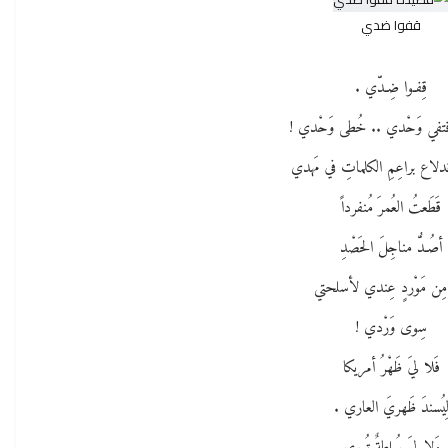
قفوا ضدي
قِفـوا ضِـدّي .
قتفي وَحْدي .. خُطى وَحْدي !
اندلاع براعِمِ الكلماتِ في مَهدي
قَطَعتُ العُمرَ مُنفرداً
أصُـدُّ مناجِلَ الحَصْدِ
 مِن مَوْردٍ عِندي لأسلحتي
سِوى وَرْدي !
فَلا ليَ ظَهْرُ أمريكا
ِيُسندَ ظَهريَ العاري .