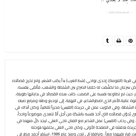
َماذا عِندَكُمْ بَعْـدي ؟!
- Advertisement -
قرية (التنومة)، إحدى نواحي (شط العرب) بدأ يكتب الشعر، ولم تخرج قصائده
كن سرعان ما تكشّفت له خفايا الصراع بين السُلطة والشعب، فألقى بنفسه،
ار، حيث لم تطاوعه نفسه على الصمت، كانت هذه القصائد في بداياتها طويلة،
ة عالية،الأمر الذي اضطرالشاعر، في النهاية، إلى توديع وطنه ومرابع صباه
 السُلطة. وفي الكويت عمل في جريدة (القبس) محرراً ثقافياً، وكان آنذاك في
دوّن قصائده التي أخذ نفسه بالشدّة من أجل ألاّ تتعدى موضوعاً واحداً،
 وفي رحاب (القبس) عمل الشاعر مع الفنان ناجي العلي، ليجد كلّ منهما في
أالجريدة بلافتته في الصفحة الأولى، وكان ناجي العلي يختمها بلوحته
الكاريكاتيرية في الصفحة الأخيرة. ثم صدر قرار نفيهما معاً ، وترافقا إلى لندن ومنذ عام 1986، استقر أحمد مطر في