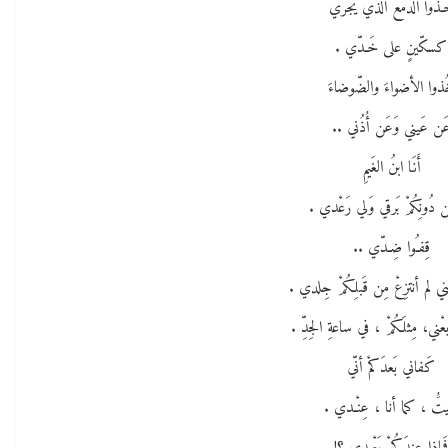
ـذوا الدَّمْعَ الذّي يَجري
كسكّينٍ على خَـدّي .
ذوا الأضواءَ والضّوضاءَ
َن عَيني وَعَن أُذُني ..
أَنَا ابنُ الغَيمِ
 دُونِكُمْ بَرقي وَلي رَعْدي .
قِفـُوا ضِـدّي ..
ي لم أنتزِعْ مِن قَبلِكُمْ جِلدي .
بعْني، مِثلَكُمْ ، في ساعةِ الجِدِّ .
كَفاني بَعدَكمْ أنّي
يتَُ ، كما أنا ، عِنْـدي .