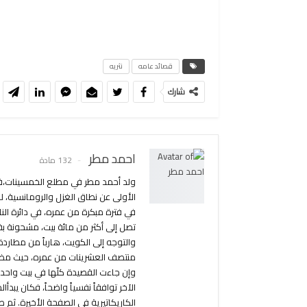
ف
قصائد عامه
نثريه
شارك
احمد مطر
132 مادة
ولد أحمد مطر في مطلع الخمسينات،في 
الأولى عن نطاق الغزل والرومانسية، ل
في فترة مبكرة من عمره، في دائرة الن
تصل إلى أكثر من مائة بيت، مشحونة بقو
والتوجه إلى الكويت، هارباً من مطاردة
منتصف العشرينات من عمره، حيث مضى يُ
وإن جاءت القصيدة كلّها في بيت واحد.
الآخر توافقاً نفسياً واضحاً، فكان يبد