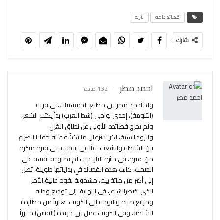
قصائد عامه
نثريه
شارك
احمد مطر
132 مادة
ولد أحمد مطر في مطلع الخمسينات،في قرية
(التنومة)، إحدى نواحي (شط العرب) بدأ يكتب الشعر،
ولم تخرج قصائده الأولى عن نطاق الغزل
والرومانسية، لكن سرعان ما تكشّفت له خفايا الصراع
بين السُلطة والشعب، فألقى بنفسه، في فترة مبكرة
من عمره، في دائرة النار، حيث لم تطاوعه نفسه على
الصمت، كانت هذه القصائد في بداياتها طويلة، تصل
إلى أكثر من مائة بيت، مشحونة بقوة عالية،الأمر
الذي اضطرالشاعر، في النهاية، إلى توديع وطنه
ومرابع صباه والتوجه إلى الكويت، هارباً من مطاردة
السُلطة. وفي الكويت عمل في جريدة (القبس) محرراً