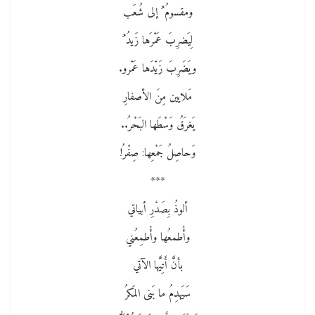
ومقسومُ ُ إلى شُعَب
لِيَضرِبَ عَمْرَها زَيدُ ُ
ويَضَرِبَ زَيْدَها عَمْرو.
مَلايين مِنَ الأصفارِ
يَغرَقُ وَسْطَها البَحْرُ..
وَحاصِلُ جَمْعِها: صِفْرُ!
***
ألوذُ بِصَدْرِ أبياتي
وأُطمعُها وأُطمِعُني
بأنَّ أَتِيَّها الآتي
سَيَهدِمُ ما بَنى المَكرُ