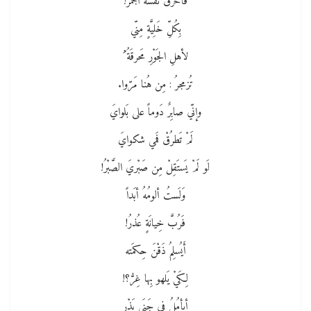
فأحرَقَ نَفسَهُ الجَمرُ!
بِكُلِّ خَلِيَّةٍ مِنّي
لأهلِ الجَوْرِ مَحرقَةُ ُ
تُزمجرُ : مِن هُنا مَرّوا.
وإنّي صابِرٌ دَوماً على بَلوايَ
لَمْ تَطرُقْ فَمي شكوايَ
لَو لَمْ يَستَقِلْ مِن صَبْريَ الصَّبْرُ!
وَلَستُ ألومُهُ أبَداً
فَرُبَّ خِيانَةٍ عُذرُ!
أَيُسلِمُ ذَقْنَ حِكمَته
لِكَيْ يَلهو بِها غِرُّ؟!
أيأمُلُ في جَنَى بَذْرٍ