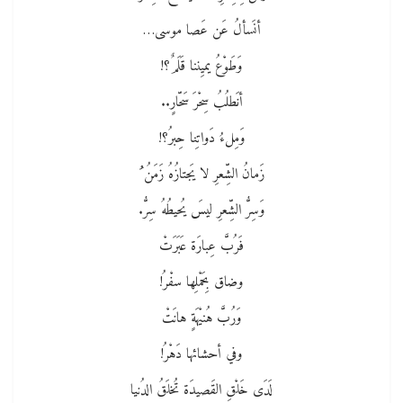
أنَسألُ عَن عَصا موسى…
وَطَوْعُ يميِننا قَلَمٌ؟!
أنَطلُبُ سِحْرَ سَحّارٍ..
وَمِلءُ دَواتِنا حِبرُ؟!
زَمانُ الشِّعرِ لا يَجتازُهُ زَمَنُ ُ
وَسِرُّ الشِّعرِ ليسَ يُحيطُهُ سِرُّ.
فَرُبَّ عِبارَة عَبَرَتْ
وضاق بِحَمْلِها سفْرُ!
وَرُبَّ هُنيْهَةٍ هانَتْ
وفي أحشائها دَهْرُ!
لَدَى خَلْقِ القَصيدَة تُخلَقُ الدُنيا