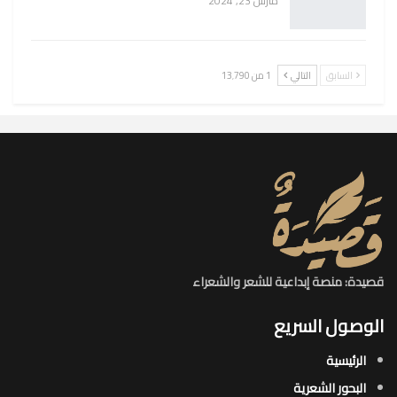
مارس 23, 2024
السابق
التالي
1 من 13٬790
قصيدة: منصة إبداعية للشعر والشعراء
الوصول السريع
الرئيسية
البحور الشعرية​