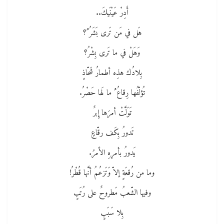
أَدِرْ عَيْنَيكَ..
هَل في مَن تَرى بَشَرُ ُ؟
وَهَلْ في ما تَرى بِشْرُ؟
بِلادُك هذِه أطمارُ شَحّاذٍ
تُؤلّفُها رِقاعُ ُ ما لَها حَصْرُ.
تَوَلَّتْ أمرَها إِبرٌ
تَدورُ بِكَف رقّاعٍ
يَدورُ بأمرِهِ الأمرُ.
وما من رُقعَةٍ إلاّ وَتَزعُمُ أنَّها قُطْرُ!
وفيها الشّعبُ مَطروحٌ على رُتَبٍ
بِلا سَبَبٍ