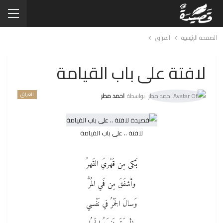
الصفحة الرئيسية
العراق
لافتة على باب القيامة
العراق
بواسطة
احمد مطر
لافتة .. على باب القيامة
بَكى مِن قَهْريَ القَهرُ
وأشفَقَ مِن فَمي المُرُّ
وَسالَ الجَمْرُ في نَفْسي