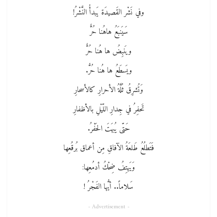
وفي نَشْر القَصيدَة يَبدأُ النَّشْرُ!
سَيَنبَعُ هاهُنا حُرٌّ
ويَنبِضُ ها هُنا حُرٌّ
ويَسطَعُ ها هُنا حُرُّ.
وَتُشرِقُ ثُلَّةُ الأحرارِ كالأسحارِ
تَحفِرُ في جِدارِ اللّيْلِ بالأظفارِ
حَتّى يُبهَتَ الحَفْرُ.
فَتَطلُعُ طَلعَةُ الآفاقِ مِن أعماق بُرقُعِها
وَيَهتِفُ ضِحْكُ أدمُعِها:
سَلاماً.. أيُّها الفَجْرُ !
- Advertisement -