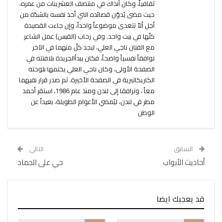
ثقافياً، وكان آنذاك في منتصف العشرينات من عمره،
حيث مضى يُدوّن قصائده التي أخذ نفسه بالشدّة من
أجل ألاّ تتعدى موضوعاً واحداً، وإن جاءت القصيدة
كلّها في بيت واحد. وفي رحاب (القبس) عمل الشاعر
مع الفنان ناجي العلي، ليجد كلّ منهما في الآخر
توافقاً نفسياً واضحاً، فكان يبدأالجريدة بلافتته في
الصفحة الأولى، وكان ناجي العلي يختمها بلوحته
الكاريكاتيرية في الصفحة الأخيرة. ثم صدر قرار نفيهما
معاً ، وترافقا إلى لندن ومنذ عام 1986، استقر أحمد
مطر في لندن، ليُمضي الأعوام الطويلة، بعيداً عن
الوطن
السابق
التالي
أحاديث الأبواب
حي على الجماد
قد يعجبك ايضا