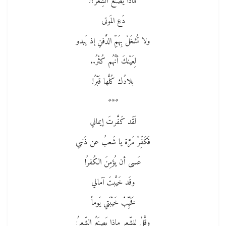
فَماذا يَصنَعُ الشِّعرُ؟!
دَعِ المَوتى
ولا تُشغَلْ بِهَمِّ الدَّفنِ إذ يَبدو
لِعَيْنكَ أنَّهُم كُثْرُ..
بلادُك كُلُّها قَبْرُ!
***
لَقَد كَفَّرتَ إيماني
فَكَفِّرْ مَرَّة يا شَعبُ عن ذَنبي
عَسى أن يُؤمِنَ الكُفرُ!
وقَد خَيَّبتَ آمالي
فَخَيِّبْ خَيْبَتي يَوماً
وقُّلْ لِلشِّعرِ ماذا يَصنَعُ الشِّعرُ: