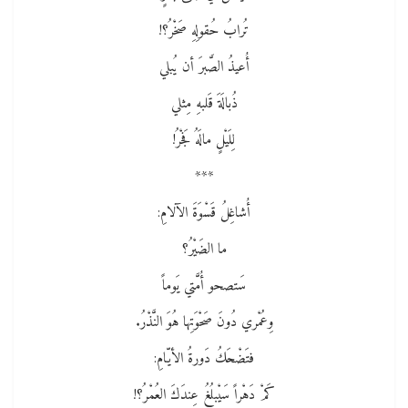
تُرابُ حُقولِهِ صَخْرُ؟!
أُعيذُ الصَّبرَ أن يُبلي
ذُبالَةَ قَلبهِ مِثلي
لِلَيْلٍ مالَهُ فَجْرُ!
***
أُشاغِلُ قَسْوَةَ الآلامِ:
ما الضَيْرُ؟
سَتصحو أُمَّتي يَوماً
وِعُمْري دُونَ صَحْوَتِها هُوَ النَّذْرُ.
فتَضْحَكُ دَورةُ الأيّامِ:
كَمْ دَهْراً سَيْبلُغُ عِندَكَ العُمْرُ؟!