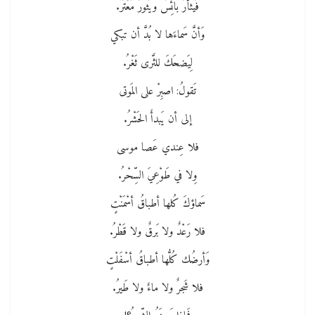
فَيثأرَ بائِسٌ ويَثورَ مُعْتَرُّ.
وَأنَّ سَماءَها لا بُدَّ أن تبكي
لِيَضحَكَ للثَّرى ثَغْرُ.
تَقولُ: اصبِرْ على المَوتى
إلى أن يَبدأَ الحَشْرُ.
فلا عِندي عَصا موسى
وِلا في طَوْعِيَ السِّحْرُ.
سَماؤكَ كُلها أطباقُ أسْمَنْتٍ
فلا رَعْدٌ ولا بَرقٌ ولا قَطْرُ.
وَأرضُك كُلُّها أطباقُ أسْفَلْتٍ
فلا شَجرٌ ولا ماءٌ ولا طَيرُ.