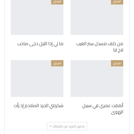
العراق
العراق
من خلف مسدل ستر الغيب
ما لي إذا الليل دجى صاحب
لاح لنا
العراق
العراق
أنفقت عمري في سبيل
شكرتني الجرد الصلادم إذ رأت
الهوى
تحميل المزيد من القصائد