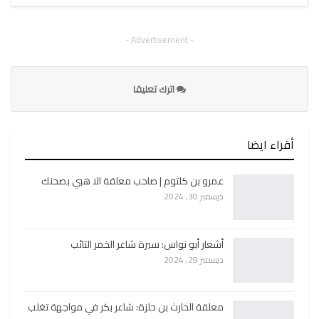
- Advertisement -
اترك تعليقا
أقراء ايضا
عمرو بن كلثوم | صاحب معلقة الا هبي بصحنك
ديسمبر 30, 2024
أشعار أبو نواس: سيرة شاعر الخمر التائب
ديسمبر 29, 2024
معلقة الحارث بن حلزة: شاعر بكر في مواجهة تغلب