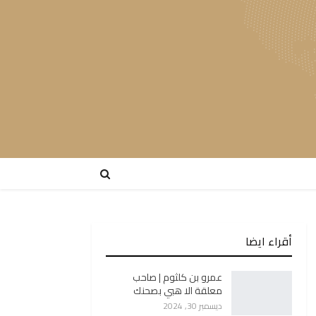
أقراء ايضا
عمرو بن كلثوم | صاحب
معلقة الا هبي بصحنك
ديسمبر 30, 2024