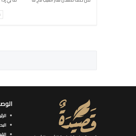
ت
الوصو
الرئ
البح
القو