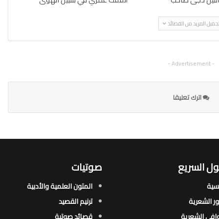
حميل المزيد من القصائد
- Advertisement -
اترك تعليقا
ل السريع
صوتيات
يسية
المتون العلمية والأدبية
ور الشعرية​
ترنيم القصيد
افي الشعرية​
قصائد صوتية