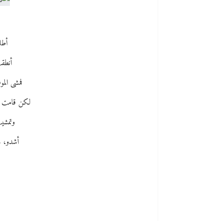
أطل
أنطق
فمشى الم
لكن قامت بي
وتمشيت
أشدو، و
(
و