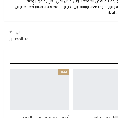
أالجريدة بلافتته في الصفحة الأولى، وكان ناجي العلي يختمها بلوحته
الكاريكاتيرية في الصفحة الأخيرة. ثم صدر قرار نفيهما معاً ، وترافقا إلى لندن ومنذ عام 1986، استقر أحمد مطر في
عن الوطن
التالي
أمير المخبرين
العراق
 الليل دجى صاحب
أنفقت عمري في سبيل الهوى