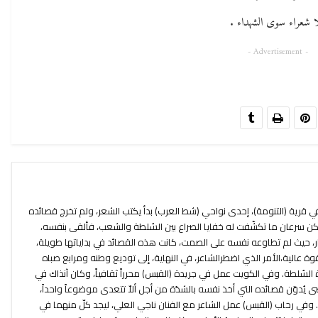
ا شعراء سوى الشهداء .
- Advertisement -
قرية (التنومة)، إحدى نواحي (شط العرب) بدأ يكتب الشعر، ولم تخرج قصائده
كن سرعان ما تكشّفت له خفايا الصراع بين السُلطة والشعب، فألقى بنفسه،
ار، حيث لم تطاوعه نفسه على الصمت، كانت هذه القصائد في بداياتها طويلة،
ة عالية،الأمر الذي اضطرالشاعر، في النهاية، إلى توديع وطنه ومرابع صباه
 السُلطة. وفي الكويت عمل في جريدة (القبس) محرراً ثقافياً، وكان آنذاك في
دوّن قصائده التي أخذ نفسه بالشدّة من أجل ألاّ تتعدى موضوعاً واحداً،
 وفي رحاب (القبس) عمل الشاعر مع الفنان ناجي العلي، ليجد كلّ منهما في