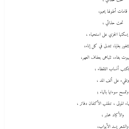
تحت حذائي ،
قامات أطولها يحبو،
تحت حذائي ،
سكنها الخزي على استحياء ،
غور بغايا، تتدلى في كل إناء،
ت بغاء، تتباهى بعفاف العهر،
كتب أنساب اللقطاء ،
وتقيء على ألف المد ،
وتمسح سوءتها بالياء ؛
ء الموتى ، تنقلب الأكفان دفاتر ،
والأكباد محابر ،
والشعر يسد الأبواب،