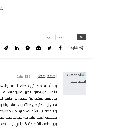
فل
قصائد عامه
نثريه
شارك
احمد مطر
132 مادة
ولد أحمد مطر في مطلع الخمسينات،في 
الأولى عن نطاق الغزل والرومانسية، ل
في فترة مبكرة من عمره، في دائرة الن
تصل إلى أكثر من مائة بيت، مشحونة بقو
والتوجه إلى الكويت، هارباً من مطاردة
منتصف العشرينات من عمره، حيث مضى يُ
وإن جاءت القصيدة كلّها في بيت واحد.