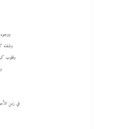
ووجوه ي
وشفاه كث
وقلوب كبيو
وت
في زمن الأحيا