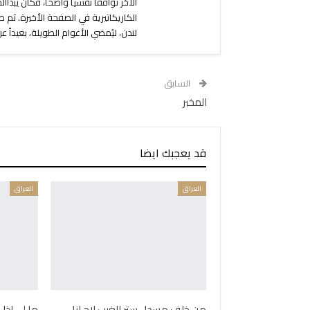
الآخر توافقاً نفسياً واضحاً، فكان يبد
لندن، ليُمضي الأعوام الطويلة، بعيداً 
السابق
المخبر
قد يعجبك ايضا
العراق
العراق
من خلف مسدل ستر الغيب لاح لنا
ما لي إذا