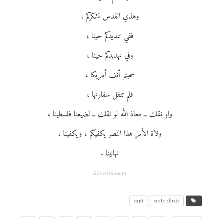
وهذي القدس تشكركم ،
ففي تنديدكم حينا ،
وفي تهديدكم حينا ،
سحبتم أنف أمريكا ،
فلم تنقل سفارتها ،
ولو نقلت ــ معاذ الله لو نقلت ــ لضيعنا فلسطينا ؛
ولاة الأمر هذا النصر يكفيكم ، ويكفينا ،
تهانينا .
- Advertisement -
قصائد عامه
نثريه