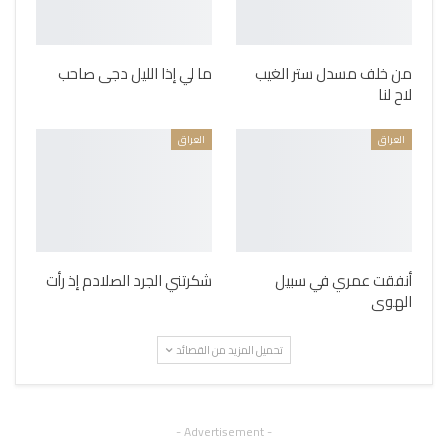
من خلف مسدل ستر الغيب
ما لي إذا الليل دجى صاحب
لاح لنا
العراق
العراق
أنفقت عمري في سبيل
شكرتني الجرد الصلادم إذ رأت
الهوى
تحميل المزيد من القصائد
- Advertisement -