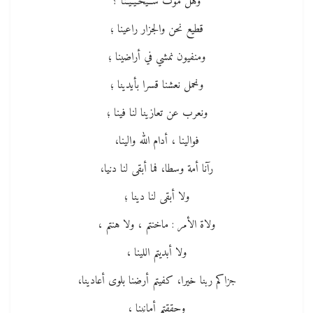
وهل موت ســيحـيـيـنا ؟
قطيع نحن والجزار راعينا ؛
ومنفيون نمشي في أراضينا ؛
ونحمل نعشنا قسرا بأيدينا ؛
ونعرب عن تعازينا لنا فينا ؛
فوالينا ، أدام الله والينا،
رآنا أمة وسطا، فما أبقى لنا دنيا،
ولا أبقى لنا دينا ؛
ولاة الأمر : ماخنتم ، ولا هنتم ،
ولا أبديتم اللينا ،
جزاكم ربنا خيرا، كفيتم أرضنا بلوى أعادينا،
وحققتم أمانينا ،