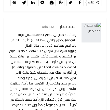
شارك
احمد مطر
132 مادة
ولد أحمد مطر في مطلع الخمسينات،في قرية
(التنومة)، إحدى نواحي (شط العرب) بدأ يكتب الشعر،
ولم تخرج قصائده الأولى عن نطاق الغزل
والرومانسية، لكن سرعان ما تكشّفت له خفايا الصراع
بين السُلطة والشعب، فألقى بنفسه، في فترة مبكرة
من عمره، في دائرة النار، حيث لم تطاوعه نفسه على
الصمت، كانت هذه القصائد في بداياتها طويلة، تصل
إلى أكثر من مائة بيت، مشحونة بقوة عالية،الأمر
الذي اضطرالشاعر، في النهاية، إلى توديع وطنه
ومرابع صباه والتوجه إلى الكويت، هارباً من مطاردة
السُلطة. وفي الكويت عمل في جريدة (القبس) محرراً
ثقافياً، وكان آنذاك في منتصف العشرينات من عمره،
حيث مضى يُدوّن قصائده التي أخذ نفسه بالشدّة من
أجل ألاّ تتعدى موضوعاً واحداً، وإن جاءت القصيدة