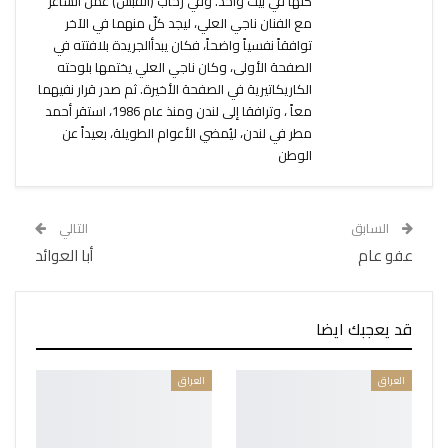
كلّها في بيت واحد. وفي رحاب (القبس) عمل الشاعر
مع الفنان ناجي العلي، ليجد كلّ منهما في الآخر
توافقاً نفسياً واضحاً، فكان يبدأالجريدة بلافتته في
الصفحة الأولى، وكان ناجي العلي يختمها بلوحته
الكاريكاتيرية في الصفحة الأخيرة. ثم صدر قرار نفيهما
معاً ، وترافقا إلى لندن ومنذ عام 1986، استقر أحمد
مطر في لندن، ليُمضي الأعوام الطويلة، بعيداً عن
الوطن
السابق
التالي
عفو عام
أبا العوائد
قد يعجبك ايضا
العراق
العراق