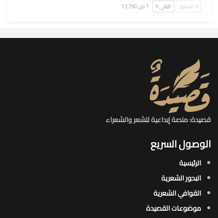
السابق
التالي
1 من 13٬790
قصيدة: منصة إبداعية للشعر والشعراء
الوصول السريع
الرئيسية
البحور الشعرية​
القوافي الشعرية​
موضوعات القصيدة​