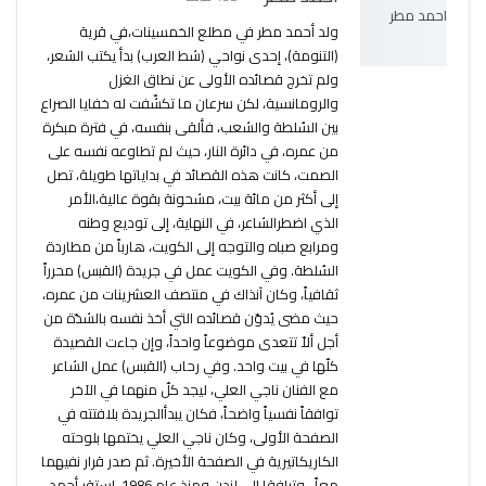
ولد أحمد مطر في مطلع الخمسينات،في قرية
(التنومة)، إحدى نواحي (شط العرب) بدأ يكتب الشعر،
ولم تخرج قصائده الأولى عن نطاق الغزل
والرومانسية، لكن سرعان ما تكشّفت له خفايا الصراع
بين السُلطة والشعب، فألقى بنفسه، في فترة مبكرة
من عمره، في دائرة النار، حيث لم تطاوعه نفسه على
الصمت، كانت هذه القصائد في بداياتها طويلة، تصل
إلى أكثر من مائة بيت، مشحونة بقوة عالية،الأمر
الذي اضطرالشاعر، في النهاية، إلى توديع وطنه
ومرابع صباه والتوجه إلى الكويت، هارباً من مطاردة
السُلطة. وفي الكويت عمل في جريدة (القبس) محرراً
ثقافياً، وكان آنذاك في منتصف العشرينات من عمره،
حيث مضى يُدوّن قصائده التي أخذ نفسه بالشدّة من
أجل ألاّ تتعدى موضوعاً واحداً، وإن جاءت القصيدة
كلّها في بيت واحد. وفي رحاب (القبس) عمل الشاعر
مع الفنان ناجي العلي، ليجد كلّ منهما في الآخر
توافقاً نفسياً واضحاً، فكان يبدأالجريدة بلافتته في
الصفحة الأولى، وكان ناجي العلي يختمها بلوحته
الكاريكاتيرية في الصفحة الأخيرة. ثم صدر قرار نفيهما
معاً ، وترافقا إلى لندن ومنذ عام 1986، استقر أحمد