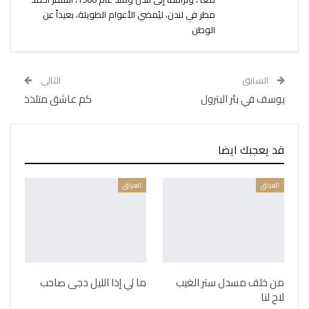
مطر في لندن، ليُمضي الأعوام الطويلة، بعيداً عن
الوطن
السابق
التالي
يوسف في بئر البترول
كم عاشق متلذذ
قد يعجبك ايضا
العراق
العراق
من خلف مسدل ستر الغيب
ما لي إذا الليل دجى صاحب
لاح لنا