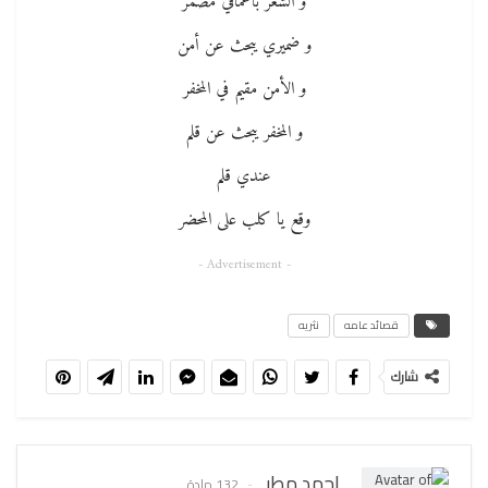
و الشعر بأعماقي مضمر
و ضميري يبحث عن أمن
و الأمن مقيم في المخفر
و المخفر يبحث عن قلم
عندي قلم
وقع يا كلب على المحضر
- Advertisement -
قصائد عامه
نثريه
شارك
احمد مطر
132 مادة