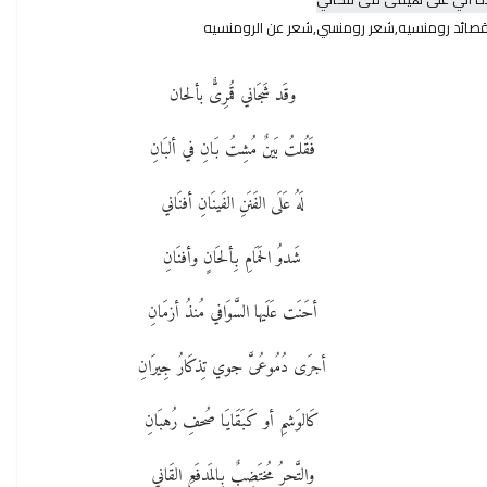
صائد رومنسيه,شعر رومنسي,شعر عن الرومنسيه
وقَد شَجَاني قُمرِىٌّ بألحان
فَقُلتُ بَينٌ مُشِتُ بَانِ في ألبَانِ
لَهُ عَلَى الفَنَنِ الفَينَانِ أفنَاني
شَدوُ الحَمَامِ بِألحَانٍ وأفنَانِ
أحَنَت عَلَيها السَّوَافي مُنذُ أزمَانِ
أجرَى دُمُوعُىَّ جوي تِذكَارُ جِيرَانِ
كَالوَشمِ أو كَبَقَايَا صُحفِ رُهبَانِ
والتَّحرُ مُختَضِبٌ بِالمَدفَعِ القَاني