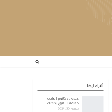
أقراء ايضا
عمرو بن كلثوم | صاحب
معلقة الا هبي بصحنك
ديسمبر 30, 2024