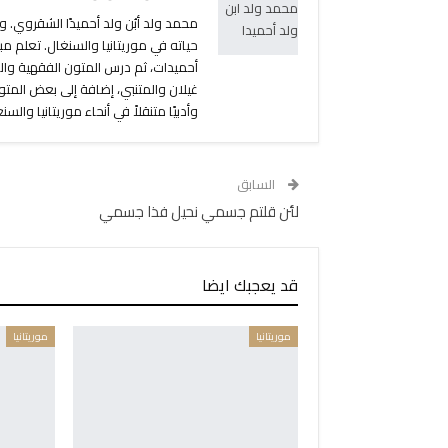
محمد ولد أبُن ولد أحميدًا الشقروي. 
حياته في موريتانيا والسنغال. تعلم مب
أحميدات، ثم درس المتون الفقهية والع
وأدبيًا متنقلاً في أنحاء موريتانيا والس
السابق
لئن قلتم جسمي نحيل فذا جسمي
قد يعجبك ايضا
موريتانيا
موريتانيا