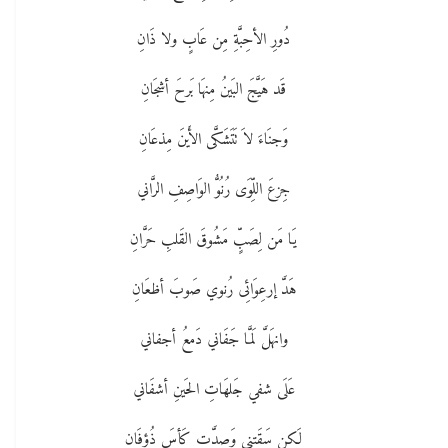
دُورِ الأحِبَّةِ مِن عَابٍ ولا ذَانِ
قَد هَيَّجَ البَينُ مِنهَا بَرحَ أشجَانِ
وَجنَاءَ لاَ تَتَشَكَّى الأَينَ مِذعَانِ
جِزعَ اللِّوَى رُنُوُّ الوَاصِفِ الرَّاني
يَا مَن لِصَبٍّ مَشُوقَ القَلبِ حَرَّانِ
هَدَّ إرعِوَائِى رُنوي صَوبَ أظعَانِ
وانهَلَّ لَمَّا جَفَاني دَمعُ أجفاني
عَلَى شفي جَلهَاتِ الحَينِ أشفَاني
لَكِن سَقَتني وَصدَّت كَأسَ ذُؤفَانِ