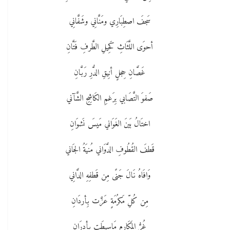
سَجفَ اصطِبَارِي ومَنَّانِي وشَفَّانِي
أحوَى اللَّثَاثِ كَحِيلِ الطَّرفِ فَتَّانِ
غَصَّانِ حِجلٍ أنِيقِ الدُّرِ رَبَّانِ
صَفوَ التَّصَابي بِرَغمِ الكَاشِحِ الشَّآني
اختَالُ بَينَ الغَوَاني مَيسَ نَشوَانِ
قَطفَ القُطُوفِ الدَّوَاني مُنيَةُ الجَاني
وَافَاهُ نَالَ جَنًى مِن قَطفِهِ الدَّانِي
مِن كُلِّ مَكرُمَةٍ عَزَّت بِأردَانِ
غُرُّ المَكَارِمِ مَاسِيطَت بِأدرَانِ