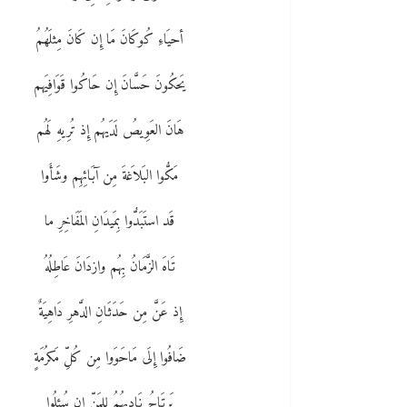
أحيَاءِ كُوكَانَ مَا إِن كَانَ مِثلَهُمُ
يَحكُونَ حَسَّانَ إِن حَاكُوا قَوَافِيَهم
هَانَ العَوِيصُ لَدَيهُم إِذ تُرِيهِ لَهُم
مَكُّوا البَلاَغةَ مِن آبَائِهِم وشَأَوا
قَد استَبَدُّوا بِمَيدَانِ المَفَاخِرِ ما
تَاهَ الزَّمَانُ بِهُم وازدَانَ عَاطِلُهُ
إِذ عَنَّ مِن حَدَثَانِ الدَّهرِ دَاهِيَةٌ
ضَافُوا إِلَى مَاحَوَوا مِن كُلِّ مَكرُمَةٍ
يَرتَاحُ نَادِيهُمُ لِلمَنِّ إِن سُئِلُوا