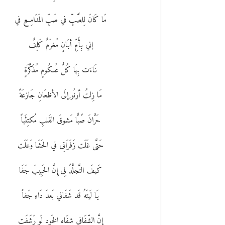
مَا كَانَ لِلصَّبِّ في صَبِّ المَدَامِعِ في
إني بِأُمِّ أبَانٍ مُغرَمٌ كَلِفٌ
نَاءَت بِهَا كُلُّ عُلكُومٍ مُذَكَّرَةٍ
مَا زِلتُ أرنُو ِإلَى الأظعَانِ جَازعَةً
حَرَّانَ صًبًّا مَشوقَ القَلبِ مُكتِئَباً
حَتَّى غَلَت زَفَرَاتِى في الحَشَا وَعَلَت
كَيفَ التَّجلُّدُ لِى إِنَّ الحَبِيبَ جَفَا
يَا لَيتَهُ قَد شَفَاني بَعدَ دَاءِ جَفاً
إِنَّ الشِّفَافي شِفَاهِ الخَودِ لَو رَشَفَت