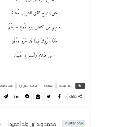
مِثلَ اِرتِيَاحِ الفَتَى الشَّرِّيبِ مُغَتَبِقاً
مَاضِيمَ مَن كَانض يَومَ الرَّوعِ جَارَهُمُ
هَذَا وبُورِكَ فِيمَا قَد حَوَوا وَوُقُوا
أسنَى صَلاَةٍ وتَسلِيمٍ بِهِ حُلِيَت
بحر البسيط
عموديه
قافية النون (ن)
قصائد روم
شارك
محمد ولد ابن ولد أحميدا
57