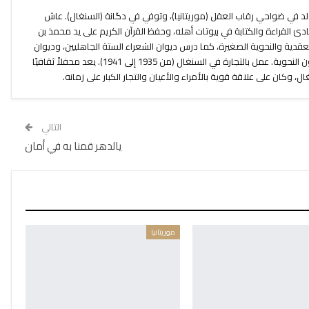
ولد في ضواحي رقاب العقل (موريتانيا)، وتوفي في دگانة (السنغال). عاش
ادئ القراءة والكتابة في بيوتات أهله، وحفظ القرآن الكريم على يد محمذ بن
قدية والنحوية الصغيرة، كما درس ديوان الشعراء الستة الجاهليين، وديوان
غيلان والمتنبي، إضافة إلى بعض المتون النحوية. عمل بالتجارة في السنغال (من 1935 إلى 1941). يعد محفلاً ثقافيًا
نغال، وكان على علاقة قوية بالأمراء والأعيان والتجار الكبار على زمانه.
التالي
يالدهر قمنا به في أمان
موريتانيا