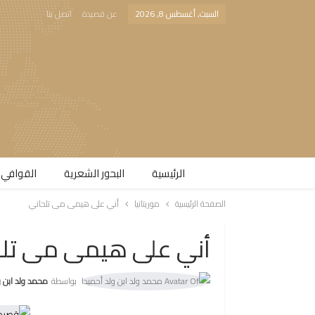
السبت, أغسطس 8, 2026
عن قصيدة
اتصل بنا
الرئيسية
البحور الشعرية​
القوافي 
الصفحة الرئيسية
موريتانيا
أني على هيمى مى تلحاني
أني على هيمى مى تل
بواسطة
محمد ولد ابن ولد 