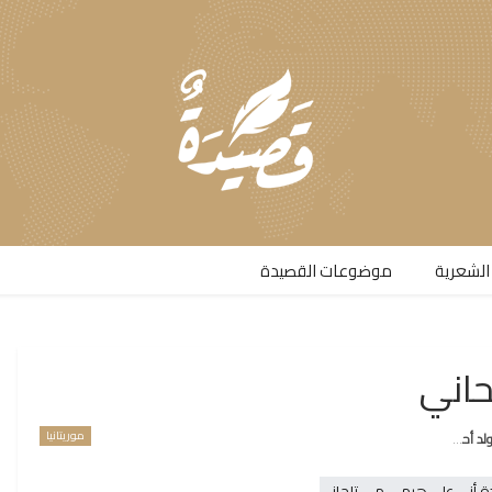
الشعرية​
موضوعات القصيدة​
حاني
موريتانيا
أحميدا