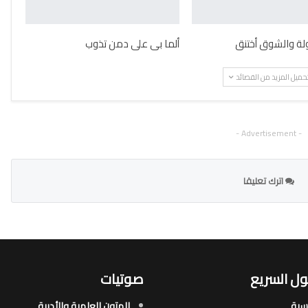
لولة والشوق أختنق
ألما بى على دمن تذوب
حميل المزيد من القصائد
- Advertisement -
اترك تعليقا
ل السريع
صوتيات
يسية
المتون العلمية والأدبية