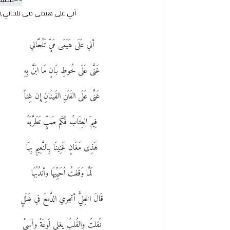
أني على هيمى مى تلحاني,ق
أني عَلَى هَيَمَى مَىٍِّ تَلُحَّاني
غَنَّى عَلَى خُوطِ بَانٍ مَا ابَنَّ بِهِ
غَنَّى عَلَى الفَنَنِ الفَينَانِ إِن غِناً
فِيمَ العِتَابُ فَكَم صَبٍّ تَطَرَّبَهُ
هَذِى مَغَانٍ غَنِينَا بِالنَّعِيمِ بِهَا
لَمَّا وَقَفتُ اُحَيِّيهَا وأندُبُهَا
قَالَ الخِليُّ أتجري الدَّمعَ في ظَلَلٍ
نُقلتُ والقُلبُ يغلي لَوعَةً وأسىً