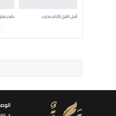
أهل التليل للأنام محراب
بالبحر قي
ت
الوصو
الرئ