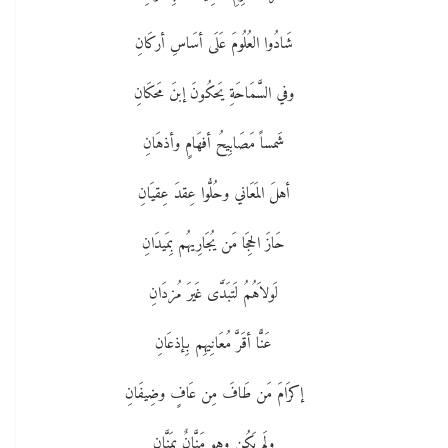
شَادُوا العُلُومَ عَلَى أسَاسِ أركَانِ
وفي السَّمَاحَةِ يَحكُونَ إبنَ مَحكَانِ
شَمساً مَصَابِيحُ أفهَامٍ وأذهَانِ
أهلَ المَعَاني وحُلُّوا عِقدَ عِقيَانِ
حَازَ الحِجَا مَن يُجَارِيهُم بِمَيدَانِ
لَولاَهُمُ لَتبَدَّى غَيرَ مُزدَانِ
عَنًّا أقَرَّ مُعَانِيهِم بِإذعَانِ
إكرَامَ مَن طَافَ مِن عَافٍ وضِيفَانِ
ولَم يَكُن وهو مَنَّانٌ بِمَنَّانِ