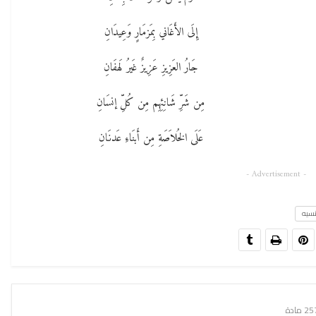
إِلَى الأَغَاني بِمَزمَارٍ وَعِيدَانِ
جَارُ العَزِيزِ عَزِيزٌ غَيرُ لَهفَانِ
مِن شَرِّ شَانِئِهِم مِن كُلِّ إنسَانِ
عَلَى الخُلاَصَةِ مِن أَبنَاءِ عَدنَانِ
- Advertisement -
نسيه
2 مادة