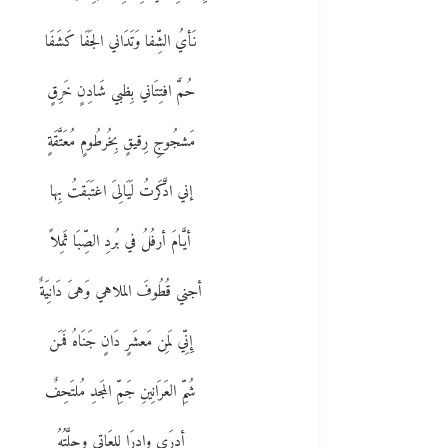
نَأيُ الشِّفا وَتَدَاني الجَفَا كَشَفَا
حُمَّ افتِتَاني بِظبي شَادِنٍ خَرِقٍ
مَشجُوجِ رِقيقٍ بِخُرطُومٍ مُعَتَّقَةٍ
إني ادَّكَرتُ لَيَالِىَ اغتَبَقتُ بِها
أيَّامَ أرفُلُ في بُردِ الصِّبَا ثَمِلاً
أجني قُطُوفَ الملاهي وَهىَ دَانِيَةٌ
إِنِّي لَمِن مَعشَرٍ دَانٍ جَنَاهُ فَمَن
شُمِّ العَرَانِينِ جَمِّ المَجدِ مُلتَحِفٌ
أدرَى وادرَا لِلعَاتِى وحلَّتُهُ