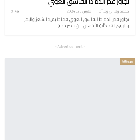
تجاوز قدر الذم ذا الفاسق الغوي
محمد ولد ابن ولد أحميدا
مارس 23, 2024
0
تجاوز قدر الذم ذا الفاسق الغوي فماذا يفيد الشعرُ والبحرُ
والروي لقد كلَّتِ الأذهان عن حصر ذمةٍ
- Advertisement -
موريتانيا