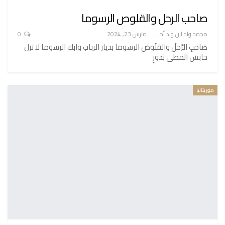
صاحب الرحل والقلوص الرسوما
محمد ولد ابن ولد أحميدا
مارس 23, 2024
0
صَاحبِ الرَّحلَ والقَلُوصَ الرسوما بديار الرباب وابك الرسوما لا تزل
حابسَ المطى بدورٍ
موريتانيا