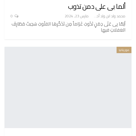
ألما بى على دمن تذوب
محمد ولد ابن ولد أحميدا
مارس 23, 2024
0
ألِمَّا بِى عَلَى دِمَنٍ تَذُوبُ غَرَاماً مِن تَذَكَّرِهَا القلُوبُ سَحِبتُ مَطَارِفَ
الغفلاتِ فيها
موريتانيا