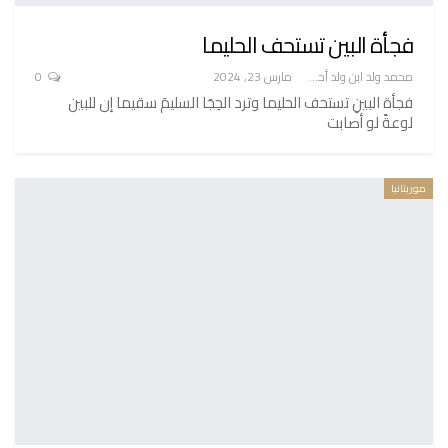
فجأة البين تستحف الحليما
محمد ولد ابن ولد أحميدا
مارس 23, 2024
0
فجأة البينِ تستحف الحليما وترد الحِجَا السليمَ سقيما إن للبين
لوعةً لو أصابت
موريتانيا