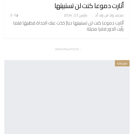
أثارت دموعا كنت لن تستبيتها
محمد ولد ابن ولد أحميدا
مارس 23, 2024
0
أثارت دموعا كنت لن تستبيتها ديارٌ حَدَت عنك الحداة قطينهَا فلما
رأيت الدور قفرا محيلة
- Advertisement -
موريتانيا