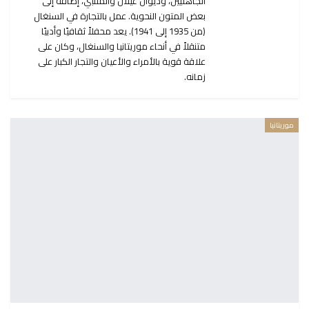
الجاهليين، وديوان غيلان والمتنبي، إضافة إلى
بعض المتون النحوية. عمل بالتجارة في السنغال
(من 1935 إلى 1941). يعد محفلاً ثقافيًا وأدبيًا
متنقلاً في أنحاء موريتانيا والسنغال، وكان على
علاقة قوية بالأمراء والأعيان والتجار الكبار على
زمانه.
موريتانيا