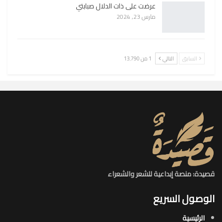
عرضت على ذات الدلال صبابتي
مارس 23, 2024
السابق
التالي
1 من 13٬790
قصيدة: منصة إبداعية للشعر والشعراء
الوصول السريع
الرئيسية