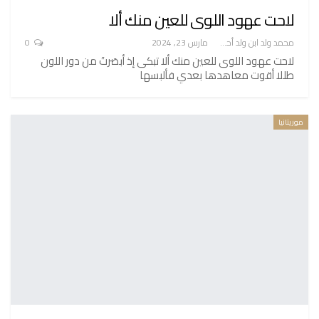
لاحت عهود اللوى للعين منك ألا
محمد ولد ابن ولد أحميدا
مارس 23, 2024
0
لاحت عهود اللوى للعين منك ألا تبكى إذ أبصَرتَ من دور اللون
طللا أقوت معاهدها بعدي فألبسها
موريتانيا