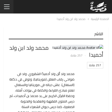
الصفحة الرئيسية
محمد ولد ابن ولد أحميدا
الناشر
محمد ولد ابن ولد
أحميدا
257 مادة
257 مادة
محمد ولد أبُن ولد أحميدًا الشقروي. ولد في
ضواحي رقاب العقل (موريتانيا)، وتوفي في دگانة
(السنغال). عاش حياته في موريتانيا والسنغال.
تعلم مبادئ القراءة والكتابة في بيوتات أهله،
وحفظ القرآن الكريم على يد محمذ بن أحميدات، ثم
درس المتون الفقهية والعقدية والنحوية
الصغيرة، كما درس ديوان الشعراء الستة