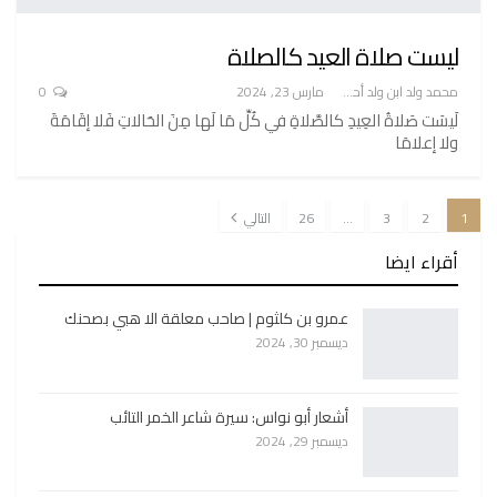
ليست صلاة العيد كالصلاة
محمد ولد ابن ولد أحميدا
مارس 23, 2024
0
لَيسَت صَلاةُ العِيدِ كالصَّلاةِ في كُلِّ مَا لَها مِنَ الحَالاتِ فَلا إقَامَةَ
ولا إعلامَا
1
2
3
…
26
التالي
أقراء ايضا
عمرو بن كلثوم | صاحب معلقة الا هبي بصحنك
ديسمبر 30, 2024
أشعار أبو نواس: سيرة شاعر الخمر التائب
ديسمبر 29, 2024