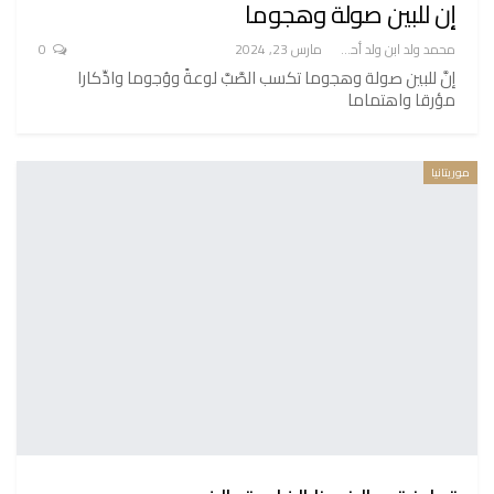
إن للبين صولة وهجوما
محمد ولد ابن ولد أحميدا
مارس 23, 2024
0
إنَّ للبين صولة وهجوما تكسب الصَّبَّ لوعةً ووُجوما وادِّكارا
مؤرقا واهتماما
موريتانيا