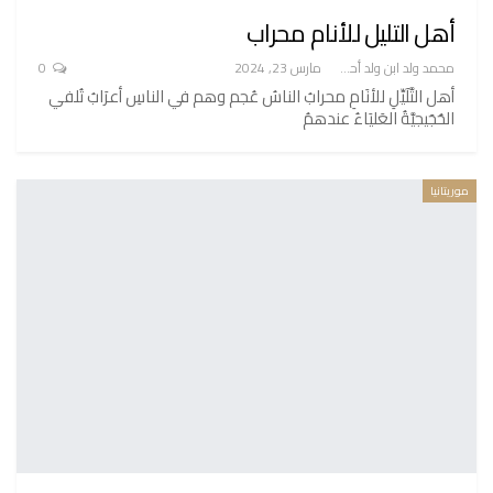
أهل التليل للأنام محراب
محمد ولد ابن ولد أحميدا
مارس 23, 2024
0
أهل التَّلَيِّلِ للأنَامِ محرابُ الناسُ عُجم وهم في الناسِ أعرَابُ تُلفي
الحُجَيجيَّةُ العَليَاءُ عندهمُ
موريتانيا