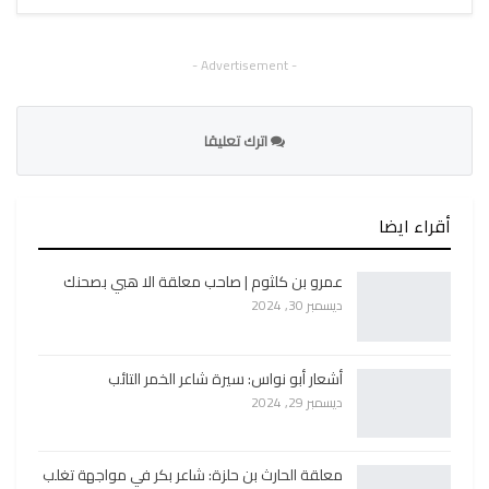
- Advertisement -
اترك تعليقا
أقراء ايضا
عمرو بن كلثوم | صاحب معلقة الا هبي بصحنك
ديسمبر 30, 2024
أشعار أبو نواس: سيرة شاعر الخمر التائب
ديسمبر 29, 2024
معلقة الحارث بن حلزة: شاعر بكر في مواجهة تغلب