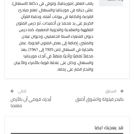
رقاب العقل (موريتانيا)، وتوفي في دگانة (السنغال).
عاش حياته في موريتانيا والسنغال. تعلم مبادئ
القراءة والكتابة في بيوتات أهله، وحفظ القرآن
الكريم على يد محمذ بن أحميدات، ثم درس المتون
الفقهية والعقدية والنحوية الصغيرة، كما درس
ديوان الشعراء الستة الجاهليين، وديوان غيلان
والمتنبي، إضافة إلى بعض المتون النحوية. عمل
بالتجارة في السنغال (من 1935 إلى 1941). يعد
محفلاً ثقافيًا وأدبيًا متنقلاً في أنحاء موريتانيا
والسنغال، وكان على علاقة قوية بالأمراء والأعيان
والتجار الكبار على زمانه.
السابق
التالي
بالبحر قيلولة والشوق أختنق
أیدرك قومي أن بالأرض
مغنما
قد يعجبك ايضا