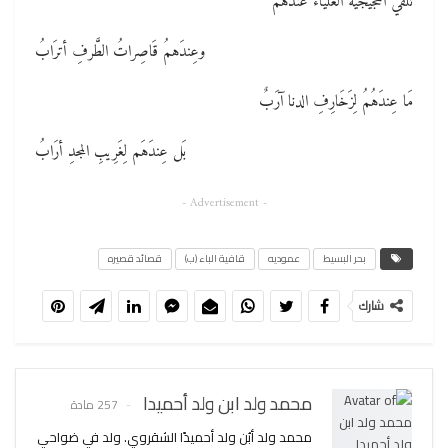
تُلفي الحُجَيجيَّةُ العَليَاءُ عندهمُ
وعِندَهمُ قَاصِراتُ الطَّرفِ أترَابُ
مَا عِندَهُمُ لِزَخَارِفِ الدنا آرَبٌ
بَل عِندَهَم لِغَرِيبِ المجدِ أرَابُ
- Advertisement -
بحر البسيط
عموديه
قافية الباء (ب)
قصائد قصيره
شارك
محمد ولد ابن ولد أحميدا
257 مادة
محمد ولد أبُن ولد أحميدًا الشقروي. ولد في ضواحي