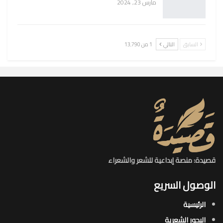
مارس 23, 2024
السابق
التالي
1 من 13٬790
قصيدة: منصة إبداعية للشعر والشعراء
الوصول السريع
الرئيسية
البحور الشعرية​