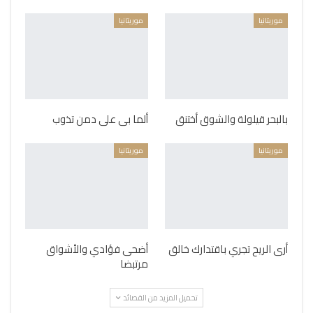
موريتانيا
موريتانيا
بالبحر قيلولة والشوق أختنق
ألما بى على دمن تذوب
موريتانيا
موريتانيا
أرى الريح تجري باقتدارك خالق
أضحى فؤادي والأشواق
مرتبضا
تحميل المزيد من القصائد