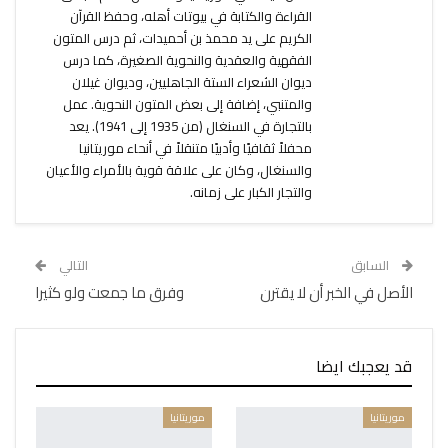
القراءة والكتابة في بيوتات أهله، وحفظ القرآن
الكريم على يد محمذ بن أحميدات، ثم درس المتون
الفقهية والعقدية والنحوية الصغيرة، كما درس
ديوان الشعراء الستة الجاهليين، وديوان غيلان
والمتنبي، إضافة إلى بعض المتون النحوية. عمل
بالتجارة في السنغال (من 1935 إلى 1941). يعد
محفلاً ثقافيًا وأدبيًا متنقلاً في أنحاء موريتانيا
والسنغال، وكان على علاقة قوية بالأمراء والأعيان
والتجار الكبار على زمانه.
السابق
التالي
الأصل في الخبر أن لا يقترن
وفرق ما جمعت ولو كثيرا
قد يعجبك ايضا
موريتانيا
موريتانيا