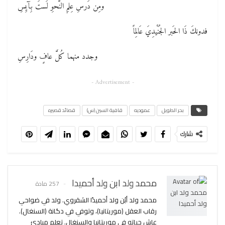
ومِن دَرسِ عِلمِ النَّحوِ لَستَ بِآيِسِ
فدونكَ ذَا الحَبر الجُنًَيدِيَ عَالِماً
وجدد منهما كُلَّ عافٍ ودَارِسِ
- Advertisement -
بحر الطويل
عموديه
قافية السين (س)
قصائد قصيره
شارك
محمد ولد ابن ولد أحميدا
257 مادة
محمد ولد أبُن ولد أحميدًا الشقروي. ولد في ضواحي
رقاب العقل (موريتانيا)، وتوفي في دگانة (السنغال).
عاش حياته في موريتانيا والسنغال. تعلم مبادئ