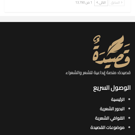
السابق
التالي
1 من 13٬790
قصيدة: منصة إبداعية للشعر والشعراء
الوصول السريع
الرئيسية
البحور الشعرية​
القوافي الشعرية​
موضوعات القصيدة​