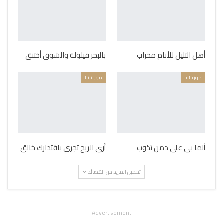
أهل التليل للأنام محراب
بالبحر قيلولة والشوق أختنق
موريتانيا
موريتانيا
ألما بى على دمن تذوب
أرى الريح تجري باقتدارك خالق
تحميل المزيد من القصائد
- Advertisement -