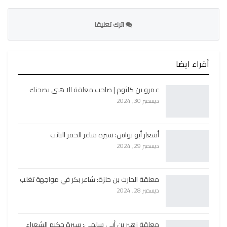
اترك تعليقا
أقراء ايضا
عمرو بن كلثوم | صاحب معلقة الا هبي بصحنك
ديسمبر 30, 2024
أشعار أبو نواس: سيرة شاعر الخمر التائب
ديسمبر 29, 2024
معلقة الحارث بن حلزة: شاعر بكر في مواجهة تغلب
ديسمبر 28, 2024
معلقة زهير بن أبي سلمى: سيرة حكيم الشعراء