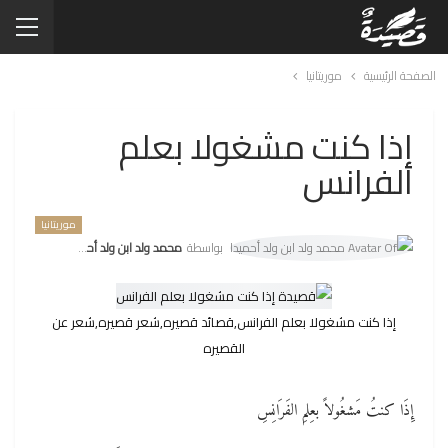
الصفحة الرئيسية
موريتانيا
إذا كنت مشغولا بعلم
الفرانس
موريتانيا
بواسطة
محمد ولد ابن ولد أحميدا
إذا كنت مشغولا بعلم الفرانس,قصائد قصيره,شعر قصيره,شعر عن
القصيره
إِذَا كنتُ مَشغُولاً بعِلمِ الفَرَانِسِ